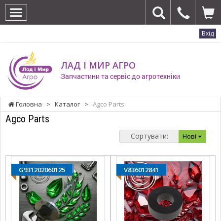
Вхід
ЛАД І МИР АГРО
Запчастини та сервіс до агротехніки
Головна
>
Каталог
>
Agco Parts
Agco Parts
Сортувати:
Нові
G931202060125
V836012841