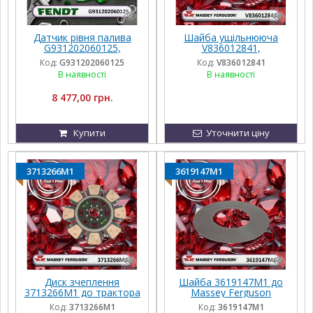
Датчик рівня палива
Шайба ущільнююча
G931202060125,
V836012841,
G931202060122,
162000040702,
Код:
G931202060125
Код:
V836012841
G931202060123,
836012841 до трактора
В наявності
В наявності
G931202060124 до
Massey Ferguson
техніки Fendt
8 477,00 грн.
Купити
Уточнити ціну
3713266M1
3619147M1
Диск зчеплення
Шайба 3619147M1 до
3713266M1 до трактора
Massey Ferguson
до Massey Ferguson
Код:
3713266M1
Код:
3619147M1