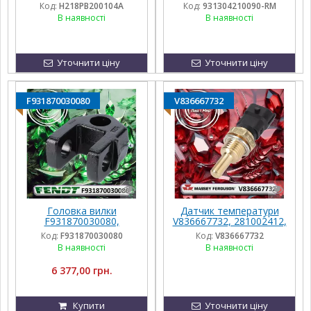
G931870040011 до
970.04.025.02 до
Код:
H218PB200104A
Код:
931304210090-RM
техніки Fendt
трактора Fendt 936
В наявності
В наявності
REMAN
Уточнити ціну
Уточнити ціну
F931870030080
V836667732
Головка вилки
Датчик температури
F931870030080,
V836667732, 281002412,
F931870030010 до
0281002412,
Код:
F931870030080
Код:
V836667732
трактора Fendt
G117902020030 до
В наявності
В наявності
Massey Ferguson
6 377,00 грн.
Купити
Уточнити ціну