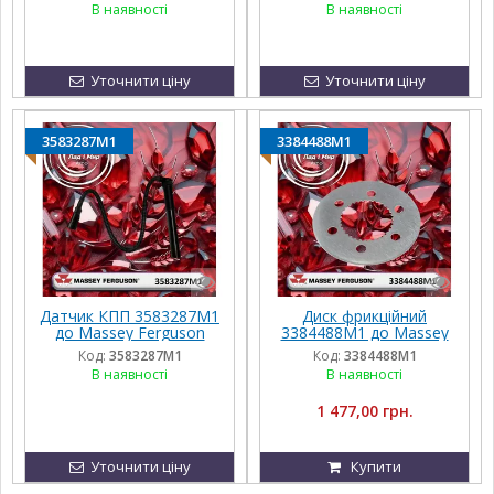
В наявності
В наявності
Уточнити ціну
Уточнити ціну
3583287M1
3384488M1
Датчик КПП 3583287M1
Диск фрикційний
до Massey Ferguson
3384488M1 до Massey
Ferguson
Код:
3583287M1
Код:
3384488M1
В наявності
В наявності
1 477,00 грн.
Уточнити ціну
Купити