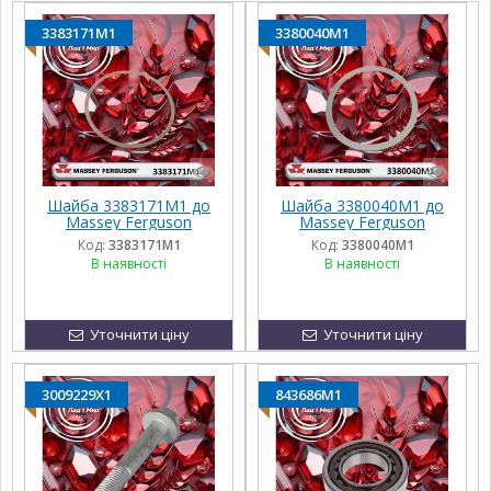
3383171M1
3380040M1
Шайба 3383171M1 до
Шайба 3380040M1 до
Massey Ferguson
Massey Ferguson
Код:
3383171M1
Код:
3380040M1
В наявності
В наявності
Уточнити ціну
Уточнити ціну
3009229X1
843686M1