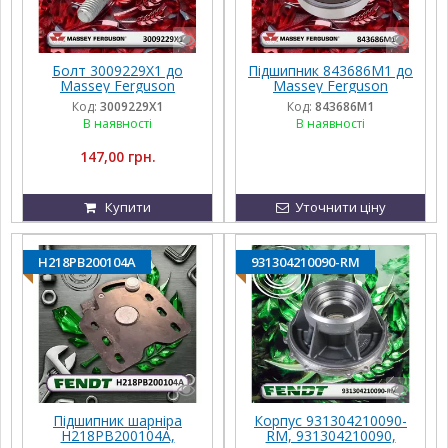
Болт 3009229X1 до
Підшипник 843686M1 до
Massey Ferguson
Massey Ferguson
Код:
3009229X1
Код:
843686M1
В наявності
В наявності
147,00 грн.
Купити
Уточнити ціну
H218PB200104A
931304210090-RM
Підшипник шарніра
Корпус 931304210090-
H218PB200104A,
RM, 931304210090,