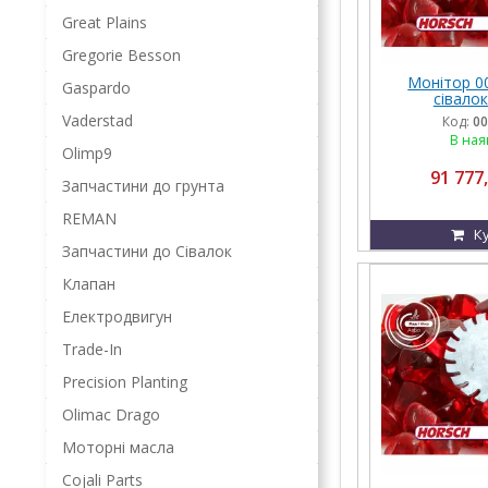
Great Plains
Gregorie Besson
Монітор 0
Gaspardo
сівалок
Vaderstad
Код:
00
В ная
Olimp9
91 777,
Запчастини до грунта
REMAN
К
Запчастини до Сівалок
Клапан
Електродвигун
Trade-In
Precision Planting
Olimac Drago
Моторні масла
Cojali Parts