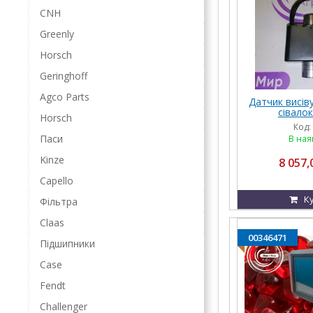
CNH
Greenly
Horsch
Geringhoff
Agco Parts
Датчик висів
сівалок
Horsch
Код:
Паси
В ная
Kinze
8 057,
Capello
К
Фільтра
Claas
00346471
Підшипники
Case
Fendt
Challenger