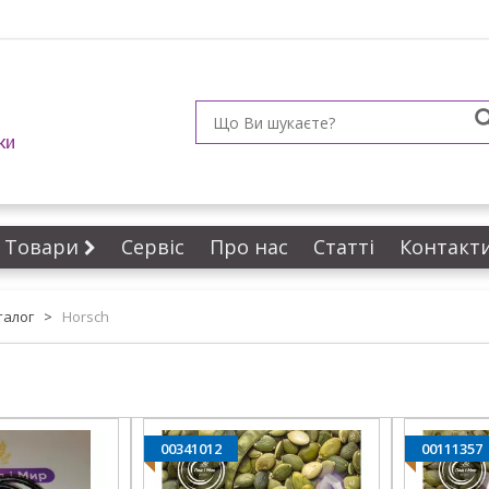
ки
Товари
Сервіс
Про нас
Статті
Контакт
талог
>
Horsch
00341012
00111357