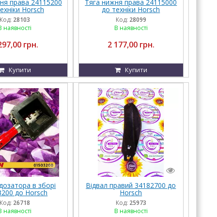
хня права 24115200
Тяга нижня права 24115000
ехніки Horsch
до техніки Horsch
Код:
28103
Код:
28099
В наявності
В наявності
297,00 грн.
2 177,00 грн.
Купити
Купити
дозатора в зборі
Відвал правий 34182700 до
3200 до Horsch
Horsсh
Код:
26718
Код:
25973
В наявності
В наявності