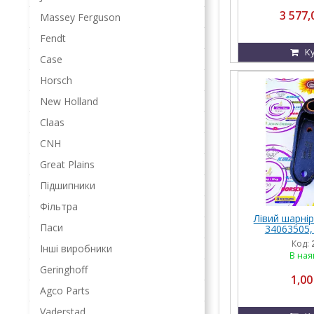
3 577,
Massey Ferguson
Fendt
К
Case
Horsch
New Holland
Claas
CNH
Great Plains
Підшипники
Фільтра
Лівий шарні
Паси
34063505,
34716900, 
Код:
Інші виробники
Hor
В ная
Geringhoff
1,00
Agco Parts
Vaderstad