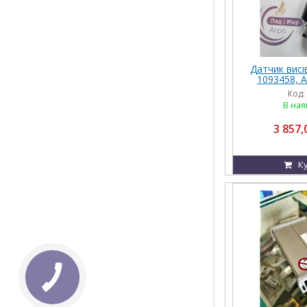
Датчик висі
1093458, 
Horsch, 
Код:
В ная
3 857,
К
КНОПКА
ЗВ'ЯЗКУ