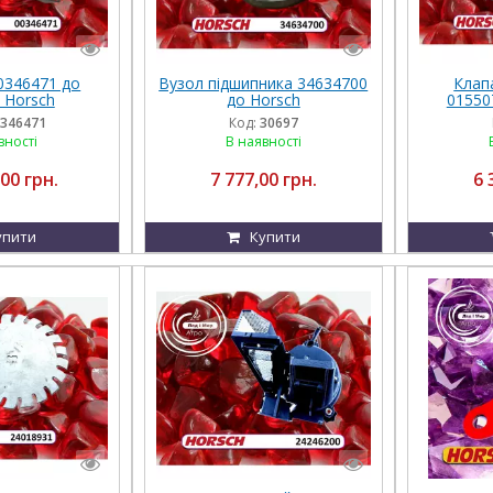
0346471 до
Вузол підшипника 34634700
Клап
 Horsch
до Horsch
01550
346471
Код:
30697
вності
В наявності
00 грн.
7 777,00 грн.
6 
упити
Купити