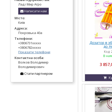
Лад і Мир Агро
Написати нам
Місто:
Київ
Адреса:
Покровька 40а
Телефони:
Дозатор в зб
+3806731xxxxx
до H
+3806782xxxxx
Код:
Показати телефони
В ная
Контактна особа:
Волков Володимир
3 857,
Володимирович
Стати партнером
К