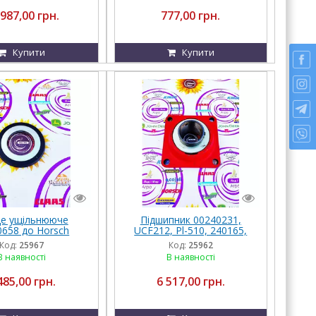
 987,00 грн.
777,00 грн.
Купити
Купити
це ущільнююче
Підшипник 00240231,
0658 до Horsch
UCF212, Pl-510, 240165,
UCFE212 до Horsch
Код:
25967
Код:
25962
В наявності
В наявності
485,00 грн.
6 517,00 грн.