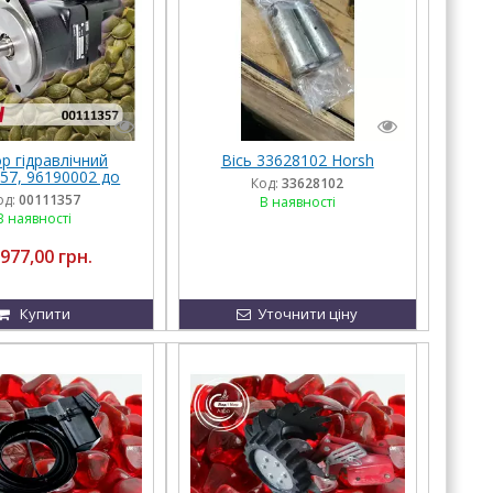
р гідравлічний
Вісь 33628102 Horsh
57, 96190002 до
Код:
33628102
валок Horsch
од:
00111357
В наявності
В наявності
 977,00 грн.
Купити
Уточнити ціну