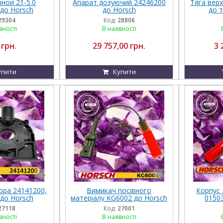
нои 21-5.0
Апарат дозуючий 24246200
Тяга вер
до Horsch
до Horsch
до т
29304
Код:
28806
вності
В наявності
 грн.
29 757,00 грн.
3 
упити
Купити
ора 24141200,
Вимикач посівного
Корпус 
до Horsch
матеріалу KG6002 до Horsch
0150
27118
Код:
27001
вності
В наявності