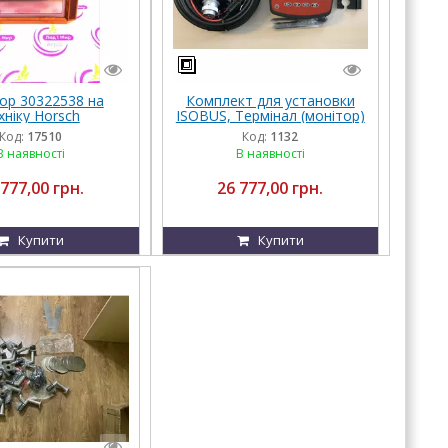
ор 30322538 на
Комплект для установки
хніку Horsch
ISOBUS, Термінал (монітор)
00346606, 00345263
Код:
17510
Код:
1132
HORSCH
В наявності
В наявності
 777,00 грн.
26 777,00 грн.
Купити
Купити