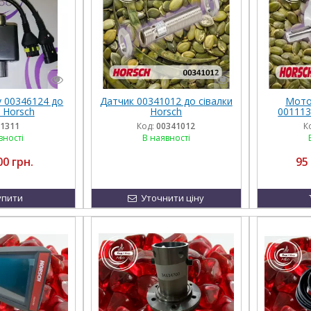
у 00346124 до
Датчик 00341012 до сівалки
Мото
 Horsch
Horsch
001113
сі
1311
Код:
00341012
К
вності
В наявності
00 грн.
95
упити
Уточнити ціну