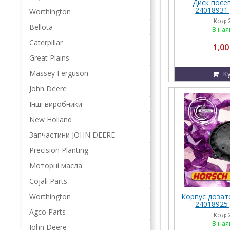
Диск посев
24018931 
Worthington
Код:
Bellota
В ная
Caterpillar
1,00
Great Plains
Massey Ferguson
К
John Deere
Інші виробники
New Holland
Запчастини JOHN DEERE
Precision Planting
Моторні масла
Cojali Parts
Корпус дозат
Worthington
24018925 
Agco Parts
Код:
В ная
John Deere