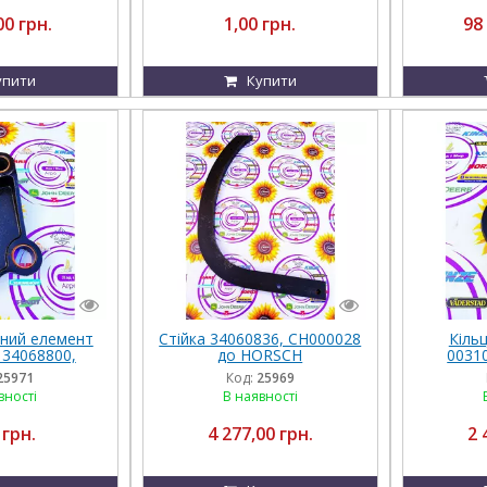
00 грн.
1,00 грн.
98
упити
Купити
рний елемент
Стійка 34060836, CH000028
Кіль
 34068800,
до HORSCH
0031
34068900 до
25971
Код:
25969
sch
вності
В наявності
 грн.
4 277,00 грн.
2 