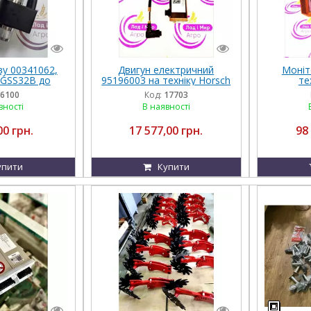
ву 00341062,
Двигун електричний
Моніт
AGSS32B до
95196003 на техніку Horsch
те
Pottinger
6100
Код:
17703
вності
В наявності
00 грн.
17 577,00 грн.
98
упити
Купити