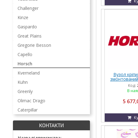
К
Challenger
Kinze
Gaspardo
Great Plains
Gregorie Besson
Capello
Horsch
Kverneland
Вузол кріпи
змонтований
Kuhn
HOR
Код:
В ная
Greenly
Olimac Drago
5 677,
Caterpillar
К
КОНТАКТИ
Назва підприємства: