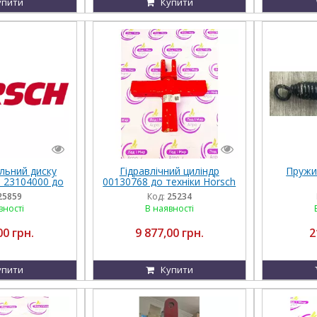
упити
Купити
льний диску
Гідравлічний циліндр
Пружи
 23104000 до
00130768 до техніки Horsch
SCH
25859
Код:
25234
вності
В наявності
00 грн.
9 877,00 грн.
2
упити
Купити