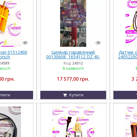
орі 01512400
Циліндр гідравлічний
Датчик 
orsch
00130608, 1654112 DZ 40-
24052200
22-190 на техніку Horsch
24589
Код:
24312
вності
В наявності
00 грн.
17 577,00 грн.
3 
упити
Купити