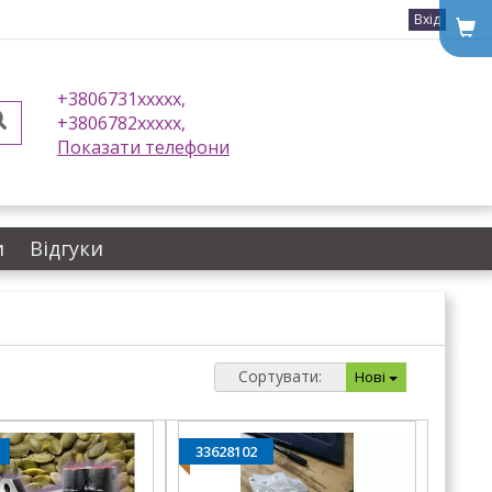
Вхід
+3806731xxxxx,
+3806782xxxxx,
Показати телефони
и
Відгуки
Сортувати:
Нові
33628102