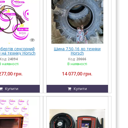
обертів сенсорний
Шина 7.50-16 до техніки
 на техніку Horsch
Horsch
Код:
24094
Код:
20666
В наявності
В наявності
277,00 грн.
14 077,00 грн.
Купити
Купити