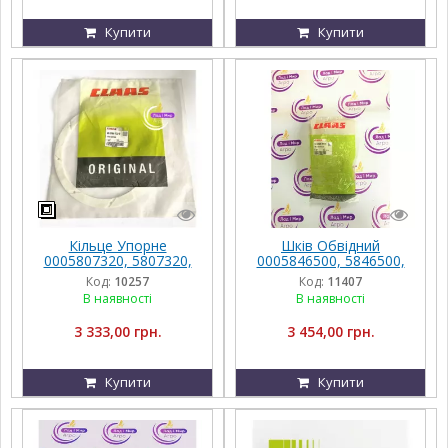
Купити
Купити
Кільце Упорне
Шків Обвідний
0005807320, 5807320,
0005846500, 5846500,
000580732.0, 580732.0
000584650.0, 584650.0
Код:
10257
Код:
11407
на Техніку Claas
Claas
В наявності
В наявності
3 333,00 грн.
3 454,00 грн.
Купити
Купити