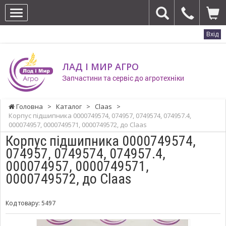
Вхід
ЛАД І МИР АГРО
Запчастини та сервіс до агротехніки
Головна
>
Каталог
>
Claas
>
Корпус підшипника 0000749574, 074957, 0749574, 074957.4,
000074957, 0000749571, 0000749572, до Claas
Корпус підшипника 0000749574,
074957, 0749574, 074957.4,
000074957, 0000749571,
0000749572, до Claas
Код товару:
5497