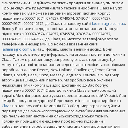
сільгосптехніки. Надійність та якість продукції визнана усім світом.
Про це свідчить представництво техніки виробника Claas на усіх
континентах. Ви можете замовити агрозапчастини Корпус
підшипника 0000749574, 074957, 0749574, 074957.4, 000074957,
0000749571, 0000749572, до Claas на нашому сайті
ladimiragro.com.ua
.
Якщо у Вас виникли додаткові запитання по запчастині Корпус
підшипника 0000749574, 074957, 0749574, 074957.4, 000074957,
0000749571, 0000749572, до Claas, Ви можете зателефонувати за
телефонними номерами. Всі номери вказані на сайті
ladimiragro.com.ua
. Наші фахівці мають великий досвід. Вони
нададуть всю вичерпну інформацію на агрозапчастини до техніки
Claas. Також в разі випадку, запропонують альтернативу. Це
можуть бути інші агрозапчастини до сільгосптехніки таких відомих
виробників як John Deere, New Holland, Challenger, Fendt, Great
Plains, Horsch, Case, Kinze, Massey Ferguson. Компанія "Лад і Мир
агро" - це Ваш надійний партнер. Ми зробимо все можливе і
неможливе. Ми якомога швидко доставимо до Вас Корпус
підшипника 0000749574 Claas до техніки Claas в найкоротший
термін. Ми співпрацюємо з усіма перевізниками по всій Україні. Лад
і Мир Вашому господарству! Переглянути інші товари виробника
Claas
на нашому сайті. Компанія ТОВ «Лад і мир агро» є надійним
партнером для
сільськогосподарського виробника
для замовлення
оригінальної запчастини на сільськогосподарську техніку.
Головним принципом є надання професійної підтримки і
забезпечення потреб в
запасних
частинах для агротехніки для