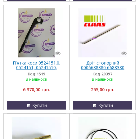
П'ятка коси 0524151.0,
Дріт стопорний
0524151, 05241510,
0006688380 6688380
524151 Claas, Vario
000668838.0 668838.0
Код:
1519
Код:
20397
Claas
В наявності
В наявності
6 370,00 грн.
255,00 грн.
Купити
Купити