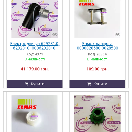
Електродвигун 629281.0,
Замок ланцюга
6292810, 0006292810,
0000028580 0028580
000629281.0, 629281 до
000002858.0 002858.0
Код:
4971
Код:
20364
Claas Tucano - Lexion
Claas
В наявності
В наявності
41 179,00 грн.
109,00 грн.
Купити
Купити