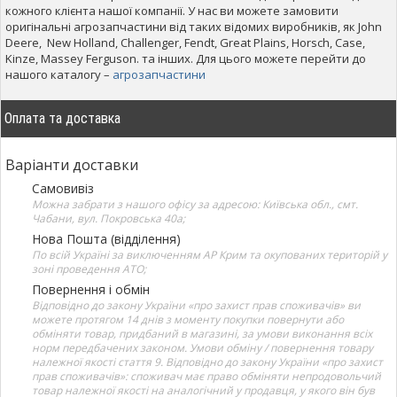
кожного клієнта нашої компанії. У нас ви можете замовити
оригінальні агрозапчастини від таких відомих виробників, як John
Deere, New Holland, Challenger, Fendt, Great Plains, Horsch, Case,
Kinze, Massey Ferguson. та інших. Для цього можете перейти до
нашого каталогу –
агрозапчастини
Оплата та доставка
Варіанти доставки
Самовивіз
Можна забрати з нашого офісу за адресою: Київська обл., смт.
Чабани, вул. Покровська 40а;
Нова Пошта (відділення)
По всій Україні за виключенням АР Крим та окупованих територій у
зоні проведення АТО;
Повернення і обмін
Відповідно до закону України «про захист прав споживачів» ви
можете протягом 14 днів з моменту покупки повернути або
обміняти товар, придбаний в магазині, за умови виконання всіх
норм передбачених законом. Умови обміну / повернення товару
належної якості стаття 9. Відповідно до закону України «про захист
прав споживачів»: споживач має право обміняти непродовольчий
товар належної якості на аналогічний у продавця, у якого він був