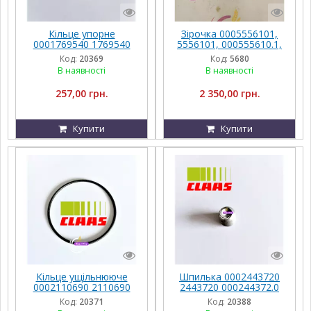
Кільце упорне
Зірочка 0005556101,
0001769540 1769540
5556101, 000555610.1,
000176954.0 176954.0
555610.1 Claas
Код:
20369
Код:
5680
Claas
В наявності
В наявності
257,00 грн.
2 350,00 грн.
Купити
Купити
Кільце ущільнююче
Шпилька 0002443720
0002110690 2110690
2443720 000244372.0
000211069.0 211069.0
244372.0 Claas
Код:
20371
Код:
20388
Claas