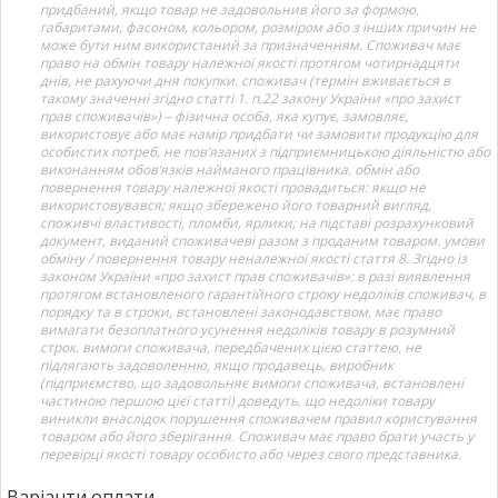
придбаний, якщо товар не задовольнив його за формою,
габаритами, фасоном, кольором, розміром або з інших причин не
може бути ним використаний за призначенням. Споживач має
право на обмін товару належної якості протягом чотирнадцяти
днів, не рахуючи дня покупки. споживач (термін вживається в
такому значенні згідно статті 1. п.22 закону України «про захист
прав споживачів») – фізична особа, яка купує, замовляє,
використовує або має намір придбати чи замовити продукцію для
особистих потреб, не пов’язаних з підприємницькою діяльністю або
виконанням обов’язків найманого працівника. обмін або
повернення товару належної якості провадиться: якщо не
використовувався; якщо збережено його товарний вигляд,
споживчі властивості, пломби, ярлики; на підставі розрахунковий
документ, виданий споживачеві разом з проданим товаром. умови
обміну / повернення товару неналежної якості стаття 8. Згідно із
законом України «про захист прав споживачів»: в разі виявлення
протягом встановленого гарантійного строку недоліків споживач, в
порядку та в строки, встановлені законодавством, має право
вимагати безоплатного усунення недоліків товару в розумний
строк. вимоги споживача, передбачених цією статтею, не
підлягають задоволенню, якщо продавець, виробник
(підприємство, що задовольняє вимоги споживача, встановлені
частиною першою цієї статті) доведуть, що недоліки товару
виникли внаслідок порушення споживачем правил користування
товаром або його зберігання. Споживач має право брати участь у
перевірці якості товару особисто або через свого представника.
Варіанти оплати