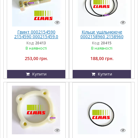
Гвинт 0002154590
Кільце ущільнююче
2154590 000215459.0
0002158960 2158960
215459.0 Claas
000215896.0 215896.0
Код:
20413
Код:
20415
Claas
В наявності
В наявності
253,00 грн.
188,00 грн.
Купити
Купити