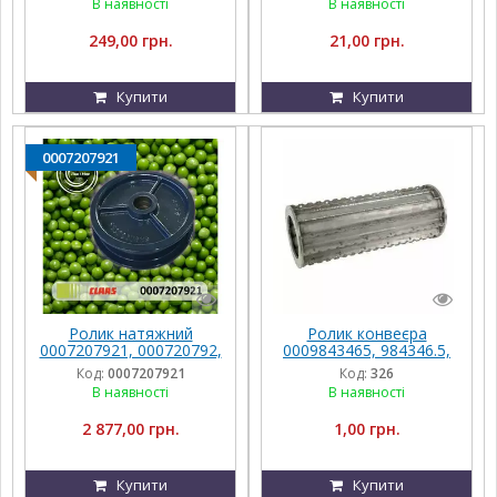
В наявності
В наявності
249,00 грн.
21,00 грн.
Купити
Купити
0007207921
Ролик натяжний
Ролик конвеєра
0007207921, 000720792,
0009843465, 984346.5,
720792, 000720792.1,
9843465 Claas JAGUAR
Код:
0007207921
Код:
326
720792.1, 7207920 до
В наявності
В наявності
комбайну Claas
2 877,00 грн.
1,00 грн.
Купити
Купити