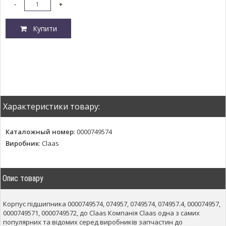
-
+
Купити
Характеристики товару:
Каталожный номер
:
0000749574
Виробник
:
Claas
Опис товару
Корпус підшипника 0000749574, 074957, 0749574, 074957.4, 000074957,
0000749571, 0000749572, до Claas Компанія Claas одна з самих
популярних та відомих серед виробників запчастин до