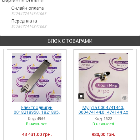
Онлайн оплата
5175477414341063
Передплата
5175477414341063
БЛОК С ТОВАРАМИ
Електродвигун
Муфта 0004741440,
0018218950, 1821895,
000474144.0, 474144 до
1821895.0, 18218950,
Claas
Код:
4966
Код:
1522
011611.2, 01161120,
В наявності
В наявності
16058.2, 016058,
016058.2, 0000160582 до
43 431,00 грн.
980,00 грн.
Claas