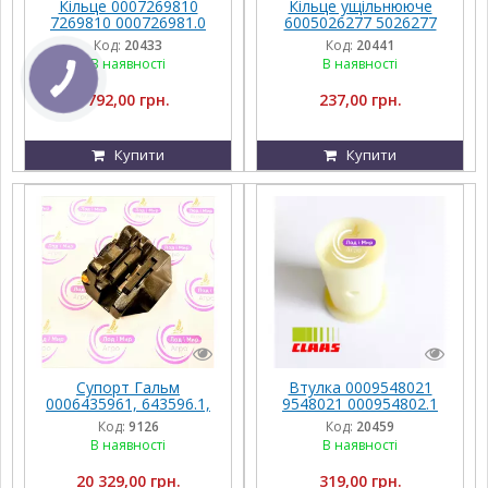
Кільце 0007269810
Кільце ущільнююче
7269810 000726981.0
6005026277 5026277
726981.0 Claas
600502627.7 502627.7
Код:
20433
Код:
20441
В наявності
В наявності
792,00 грн.
237,00 грн.
Купити
Купити
Супорт Гальм
Втулка 0009548021
0006435961, 643596.1,
9548021 000954802.1
000643596.1, 643596.1
954802.1 Claas
Код:
9126
Код:
20459
Claas
В наявності
В наявності
20 329,00 грн.
319,00 грн.