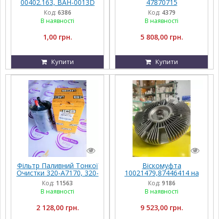
00402.163, BAH-0013D
47870715
POTTINGER
Код:
6386
Код:
4379
В наявності
В наявності
1,00 грн.
5 808,00 грн.
Купити
Купити
Фільтр Паливний Тонкої
Віскомуфта
Очистки 320-A7170, 320-
10021479,87446414 на
07394, 320-07155, 320-
John Deere
Код:
11563
Код:
9186
07057, JCB
В наявності
В наявності
2 128,00 грн.
9 523,00 грн.