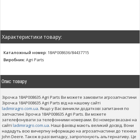
Характеристики товару:
Каталожный номер
:
18AP008636/84437715
Виробник
:
Agri Parts
Опис товару
Зірочка 18AP008635 Agri Parts Ви можете замовити агрозапчастини
Зірочка 18AP008635 Agri Parts від на нашому сайті
ladimiragro.com.ua
. Якщо у Вас виникли додаткові запитання по
запчастині Зірочка 18AP008635 Agri Parts. Ви можете
зателефонувати за телефонними номерами. Всі номери вказані на
сайті
ladimiragro.com.ua
. Наші фахівці мають великий досвід. Вони
нададуть всю вичерпну інформацію на агрозапчастини до техніки
John Deere. Також в разі випадку, запропонують альтернативу. Це