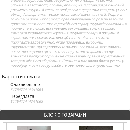
використовувався; якщо збережено його товарний вигляд,
споживчі властивості, пломби, ярлики; на підставі розрахунковий
документ, виданий споживачеві разом з проданим товаром. умови
обміну / повернення товару неналежної якості стаття 8. Згідно із
законом України «про захист прав споживачів»: в разі виявлення
протягом встановленого гарантійного строку недоліків споживач, в
порядку та в строки, встановлені законодавством, має право
вимагати безоплатного усунення недоліків товару в розумний
строк. вимоги споживача, передбачених цією статтею, не
підлягають задоволенню, якщо продавець, виробник
(підприємство, що задовольняє вимоги споживача, встановлені
частиною першою цієї статті) доведуть, що недоліки товару
виникли внаслідок порушення споживачем правил користування
товаром або його зберігання. Споживач має право брати участь у
перевірці якості товару особисто або через свого представника.
Варіанти оплати
Онлайн оплата
5175477414341063
Передплата
5175477414341063
БЛОК С ТОВАРАМИ