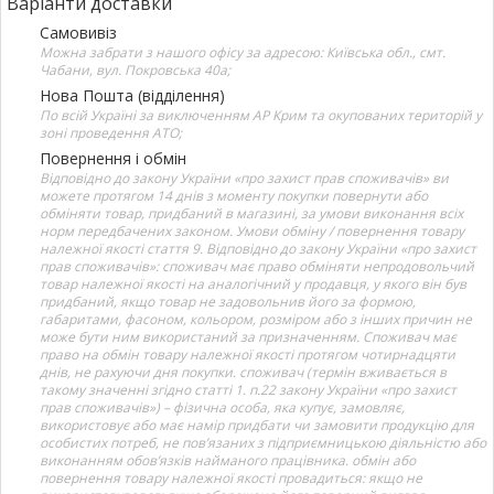
Варіанти доставки
Самовивіз
Можна забрати з нашого офісу за адресою: Київська обл., смт.
Чабани, вул. Покровська 40а;
Нова Пошта (відділення)
По всій Україні за виключенням АР Крим та окупованих територій у
зоні проведення АТО;
Повернення і обмін
Відповідно до закону України «про захист прав споживачів» ви
можете протягом 14 днів з моменту покупки повернути або
обміняти товар, придбаний в магазині, за умови виконання всіх
норм передбачених законом. Умови обміну / повернення товару
належної якості стаття 9. Відповідно до закону України «про захист
прав споживачів»: споживач має право обміняти непродовольчий
товар належної якості на аналогічний у продавця, у якого він був
придбаний, якщо товар не задовольнив його за формою,
габаритами, фасоном, кольором, розміром або з інших причин не
може бути ним використаний за призначенням. Споживач має
право на обмін товару належної якості протягом чотирнадцяти
днів, не рахуючи дня покупки. споживач (термін вживається в
такому значенні згідно статті 1. п.22 закону України «про захист
прав споживачів») – фізична особа, яка купує, замовляє,
використовує або має намір придбати чи замовити продукцію для
особистих потреб, не пов’язаних з підприємницькою діяльністю або
виконанням обов’язків найманого працівника. обмін або
повернення товару належної якості провадиться: якщо не