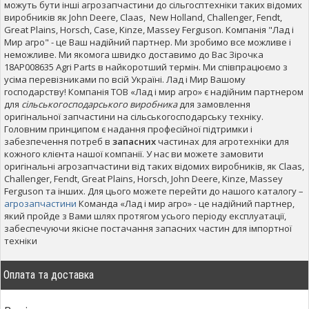
можуть бути інші агрозапчастини до сільгосптехніки таких відомих
виробників як John Deere, Claas, New Holland, Challenger, Fendt,
Great Plains, Horsch, Case, Kinze, Massey Ferguson. Компанія "Лад і
Мир агро" - це Ваш надійний партнер. Ми зробимо все можливе і
неможливе. Ми якомога швидко доставимо до Вас Зірочка
18AP008635 Agri Parts в найкоротший термін. Ми співпрацюємо з
усіма перевізниками по всій Україні. Лад і Мир Вашому
господарству! Компанія ТОВ «Лад і мир агро» є надійним партнером
для
сільськогосподарського виробника
для замовлення
оригінальної запчастини на сільськогосподарську техніку.
Головним принципом є надання професійної підтримки і
забезпечення потреб в
запасних
частинах для агротехніки для
кожного клієнта нашої компанії. У нас ви можете замовити
оригінальні агрозапчастини від таких відомих виробників, як Claas,
Challenger, Fendt, Great Plains, Horsch, John Deere, Kinze, Massey
Ferguson та інших. Для цього можете перейти до нашого каталогу –
агрозапчастини
Команда «Лад і мир агро» - це надійний партнер,
який пройде з Вами шлях протягом усього періоду експлуатації,
забеспечуючи якісне постачання запасних частин для імпортної
техніки
Оплата та доставка