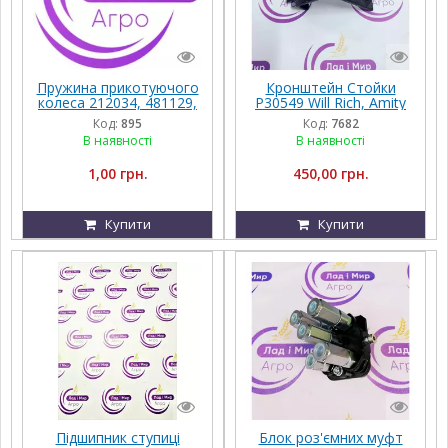
Пружина прикотуючого
Кронштейн Стойки
колеса 212034, 481129,
P30549 Will Rich, Amity
220081
Код:
895
Код:
7682
В наявності
В наявності
1,00 грн.
450,00 грн.
Купити
Купити
Підшипник ступиці
Блок роз'ємних муфт