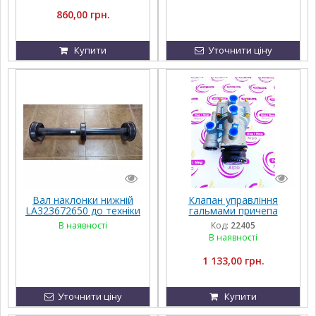
860,00 грн.
Купити
Уточнити ціну
Вал наклонки нижній
Клапан управління
LA323672650 до техніки
гальмами причепа
FENDT, Challenger, MF,
87.87.998 9730090100
В наявності
Код:
22405
Agco Parts
В наявності
1 133,00 грн.
Уточнити ціну
Купити