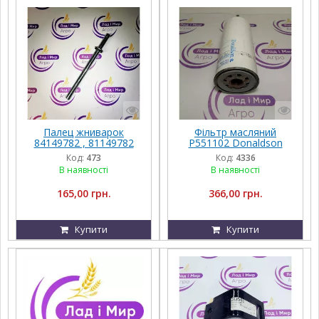
Палец жниварок
Фільтр масляний
84149782 , 81149782
P551102 Donaldson
(760CG, 740CF, 3050,
Код:
473
Код:
4336
3020 Flexi 1)
В наявності
В наявності
165,00 грн.
366,00 грн.
Купити
Купити