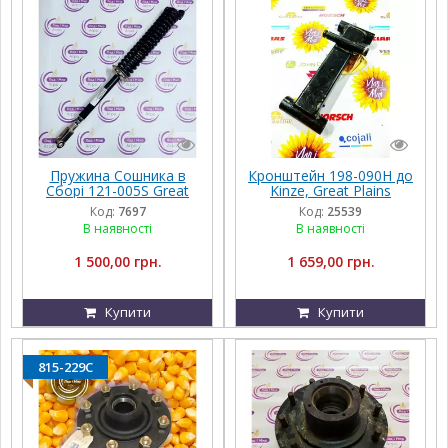
Пружина Сошника в
Кронштейн 198-090H до
Сборі 121-005S Great
Kinze, Great Plains
Plains
Код:
7697
Код:
25539
В наявності
В наявності
1 500,00 грн.
1 659,00 грн.
Купити
Купити
815-229C