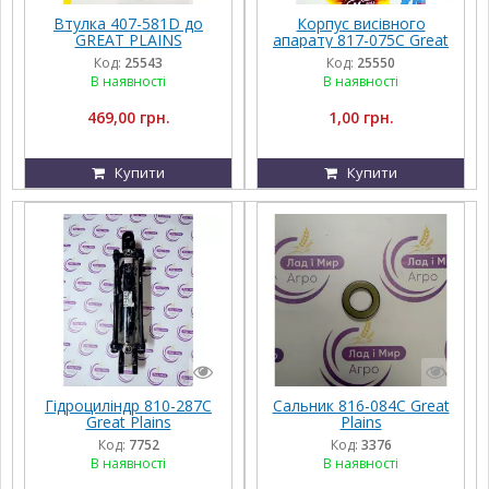
Втулка 407-581D до
Корпус висівного
GREAT PLAINS
апарату 817-075С Great
Plains
Код:
25543
Код:
25550
В наявності
В наявності
469,00 грн.
1,00 грн.
Купити
Купити
Гідроциліндр 810-287C
Сальник 816-084C Great
Great Plains
Plains
Код:
7752
Код:
3376
В наявності
В наявності