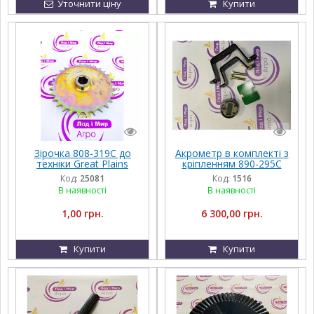
Уточнити ціну
Купити
Зірочка 808-319C до
Акрометр в комплекті з
техніки Great Plains
кріпленням 890-295С
Great Plains
Код:
25081
Код:
1516
В наявності
В наявності
1,00 грн.
6 300,00 грн.
Купити
Купити