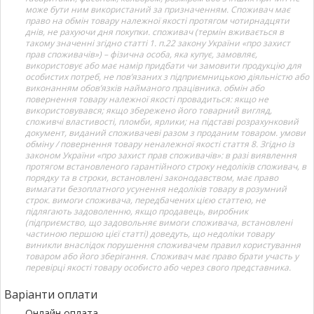
може бути ним використаний за призначенням. Споживач має
право на обмін товару належної якості протягом чотирнадцяти
днів, не рахуючи дня покупки. споживач (термін вживається в
такому значенні згідно статті 1. п.22 закону України «про захист
прав споживачів») – фізична особа, яка купує, замовляє,
використовує або має намір придбати чи замовити продукцію для
особистих потреб, не пов’язаних з підприємницькою діяльністю або
виконанням обов’язків найманого працівника. обмін або
повернення товару належної якості провадиться: якщо не
використовувався; якщо збережено його товарний вигляд,
споживчі властивості, пломби, ярлики; на підставі розрахунковий
документ, виданий споживачеві разом з проданим товаром. умови
обміну / повернення товару неналежної якості стаття 8. Згідно із
законом України «про захист прав споживачів»: в разі виявлення
протягом встановленого гарантійного строку недоліків споживач, в
порядку та в строки, встановлені законодавством, має право
вимагати безоплатного усунення недоліків товару в розумний
строк. вимоги споживача, передбачених цією статтею, не
підлягають задоволенню, якщо продавець, виробник
(підприємство, що задовольняє вимоги споживача, встановлені
частиною першою цієї статті) доведуть, що недоліки товару
виникли внаслідок порушення споживачем правил користування
товаром або його зберігання. Споживач має право брати участь у
перевірці якості товару особисто або через свого представника.
Варіанти оплати
Онлайн оплата