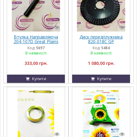
Втулка Направляюча
Диск передплужника
204-107D Great Plains
820-018C GP
Код:
5697
Код:
5484
В наявності
В наявності
333,00 грн.
1 080,00 грн.
Купити
Купити