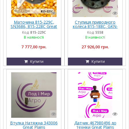
Маточина 815-229C,
Ступиця приводного
SN3686, 815-228C Great
колеса 815-188C, GKN-
Plains
l871401-10 Great Plains
Код:
815-229C
Код:
5558
В наявності
В наявності
7 777,00 грн.
27 926,00 грн.
Купити
Купити
Втулка Натяжна 343006
Датчик 467980496 до
Great Plains
техніки Great Plains