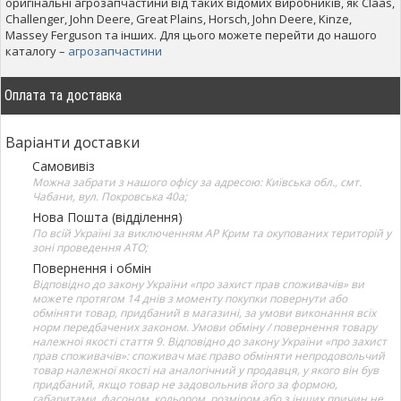
оригінальні агрозапчастини від таких відомих виробників, як Claas,
Challenger, John Deere, Great Plains, Horsch, John Deere, Kinze,
Massey Ferguson та інших. Для цього можете перейти до нашого
каталогу –
агрозапчастини
Оплата та доставка
Варіанти доставки
Самовивіз
Можна забрати з нашого офісу за адресою: Київська обл., смт.
Чабани, вул. Покровська 40а;
Нова Пошта (відділення)
По всій Україні за виключенням АР Крим та окупованих територій у
зоні проведення АТО;
Повернення і обмін
Відповідно до закону України «про захист прав споживачів» ви
можете протягом 14 днів з моменту покупки повернути або
обміняти товар, придбаний в магазині, за умови виконання всіх
норм передбачених законом. Умови обміну / повернення товару
належної якості стаття 9. Відповідно до закону України «про захист
прав споживачів»: споживач має право обміняти непродовольчий
товар належної якості на аналогічний у продавця, у якого він був
придбаний, якщо товар не задовольнив його за формою,
габаритами, фасоном, кольором, розміром або з інших причин не