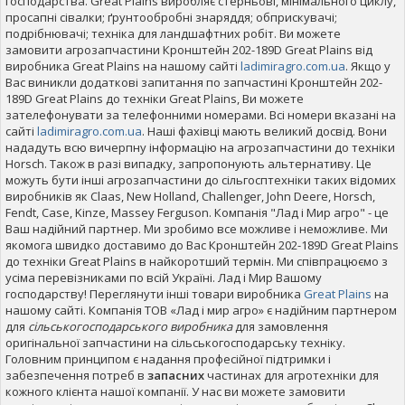
господарства. Great Plains виробляє стерньові, мінімального циклу,
просапні сівалки; ґрунтообробні знаряддя; обприскувачі;
подрібнювачі; техніка для ландшафтних робіт. Ви можете
замовити агрозапчастини Кронштейн 202-189D Great Plains від
виробника Great Plains на нашому сайті
ladimiragro.com.ua
. Якщо у
Вас виникли додаткові запитання по запчастині Кронштейн 202-
189D Great Plains до техніки Great Plains, Ви можете
зателефонувати за телефонними номерами. Всі номери вказані на
сайті
ladimiragro.com.ua
. Наші фахівці мають великий досвід. Вони
нададуть всю вичерпну інформацію на агрозапчастини до техніки
Horsch. Також в разі випадку, запропонують альтернативу. Це
можуть бути інші агрозапчастини до сільгосптехніки таких відомих
виробників як Claas, New Holland, Challenger, John Deere, Horsch,
Fendt, Case, Kinze, Massey Ferguson. Компанія "Лад і Мир агро" - це
Ваш надійний партнер. Ми зробимо все можливе і неможливе. Ми
якомога швидко доставимо до Вас Кронштейн 202-189D Great Plains
до техніки Great Plains в найкоротший термін. Ми співпрацюємо з
усіма перевізниками по всій Україні. Лад і Мир Вашому
господарству! Переглянути інші товари виробника
Great Plains
на
нашому сайті. Компанія ТОВ «Лад і мир агро» є надійним партнером
для
сільськогосподарського виробника
для замовлення
оригінальної запчастини на сільськогосподарську техніку.
Головним принципом є надання професійної підтримки і
забезпечення потреб в
запасних
частинах для агротехніки для
кожного клієнта нашої компанії. У нас ви можете замовити