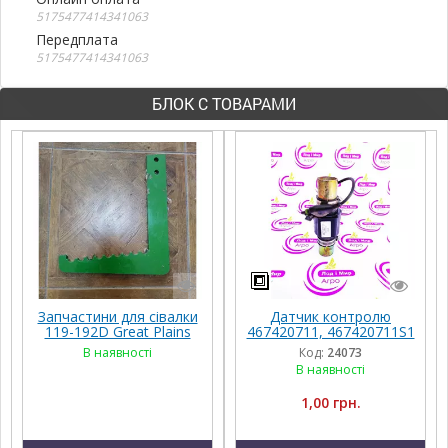
5175477414341063
Передплата
5175477414341063
БЛОК С ТОВАРАМИ
Запчастини для сівалки
Датчик контролю
119-192D Great Plains
467420711, 467420711S1
32 мм Great Plains
В наявності
Код:
24073
В наявності
1,00 грн.