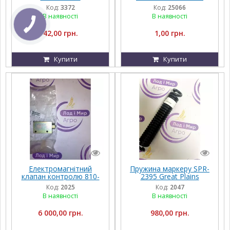
Код:
3372
Код:
25066
В наявності
В наявності
42,00 грн.
1,00 грн.
Купити
Купити
Електромагнітний
Пружина маркеру SPR-
клапан контролю 810-
2395 Great Plains
445C Great Plains, NTA
Код:
2025
Код:
2047
В наявності
В наявності
6 000,00 грн.
980,00 грн.