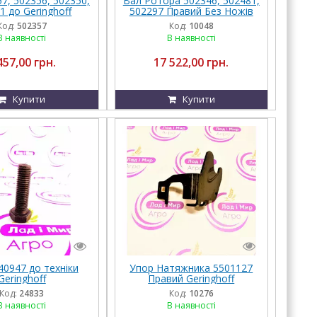
7, 502356, 502350,
Вал Ротора 502346, 502481,
1 до Geringhoff
502297 Правий Без Ножів
Geringhoff
Код:
502357
Код:
10048
В наявності
В наявності
457,00 грн.
17 522,00 грн.
Купити
Купити
40947 до техніки
Упор Натяжника 5501127
Geringhoff
Правий Geringhoff
Код:
24833
Код:
10276
В наявності
В наявності