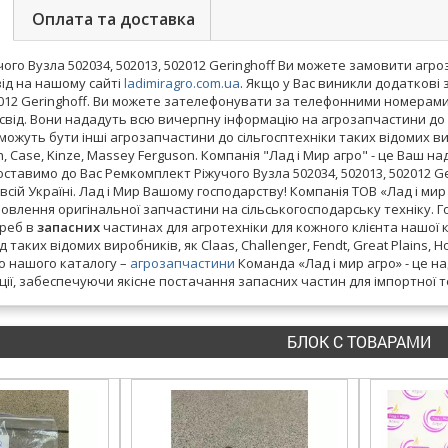
Оплата та доставка
ого Вузла 502034, 502013, 502012 Geringhoff Ви можете замовити агро
від на нашому сайті
ladimiragro.com.ua
. Якщо у Вас виникли додаткові
02012 Geringhoff. Ви можете зателефонувати за телефонними номерами.
від. Вони нададуть всю вичерпну інформацію на агрозапчастини до т
ожуть бути інші агрозапчастини до сільгосптехніки таких відомих виро
ch, Case, Kinze, Massey Ferguson. Компанія "Лад і Мир агро" - це Ваш
ставимо до Вас Ремкомплект Ріжучого Вузла 502034, 502013, 502012 G
всій Україні. Лад і Мир Вашому господарству! Компанія ТОВ «Лад і ми
овлення оригінальної запчастини на сільськогосподарську техніку. 
реб в
запасних
частинах для агротехніки для кожного клієнта нашої к
 таких відомих виробників, як Claas, Challenger, Fendt, Great Plains, H
о нашого каталогу –
агрозапчастини
Команда «Лад і мир агро» - це н
ції, забеспечуючи якісне постачання запасних частин для імпортної 
БЛОК С ТОВАРАМИ