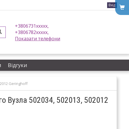
Вхід
+3806731xxxxx,
+3806782xxxxx,
Показати телефони
и
Відгуки
2012 Geringhoff
о Вузла 502034, 502013, 502012