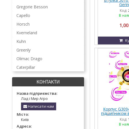
Втулка 50107
Gerin
Gregorie Besson
Код:
Capello
В ная
Horsch
1,00
Kverneland
К
Kuhn
Greenly
Olimac Drago
Caterpillar
КОНТАКТИ
Назва підприємства:
Лад і Мир Агро
Написати нам
Корпус G3094
підшипником в
Місто:
Код:
Київ
В ная
Адреса: