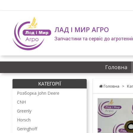
ЛАД І МИР АГРО
Запчастини та сервіс до агротехні
Головна
КАТЕГОРІЇ
Головна
>
Ка
Розборка John Deere
CNH
Greenly
Horsch
Geringhoff