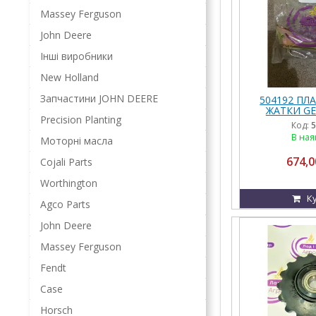
Massey Ferguson
John Deere
Інші виробники
New Holland
Запчастини JOHN DEERE
504192 ПЛ
ЖАТКИ GE
Precision Planting
Код:
5
В ная
Моторні масла
674,0
Cojali Parts
Worthington
К
Agco Parts
John Deere
Massey Ferguson
Fendt
Case
Horsch