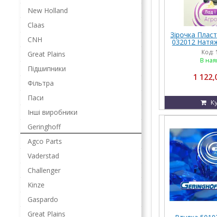
New Holland
Claas
Зірочка Пласт
CNH
032012 Натяж
Z-
Код:
Great Plains
В ная
Підшипники
1 122,
Фільтра
Паси
К
Інші виробники
Geringhoff
Agco Parts
Vaderstad
Challenger
Kinze
Gaspardo
Great Plains