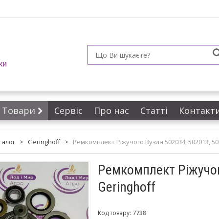
ки
Товари
Сервіс
Про нас
Статті
Контакт
талог
>
Geringhoff
>
Ремкомплект Ріжучого Вузла 502034, 502013, 50
Ремкомплект Ріжучог
Geringhoff
Код товару:
7738