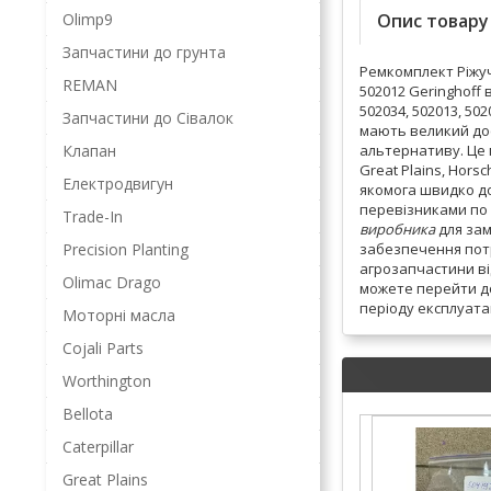
Olimp9
Опис товару
Запчастини до грунта
Ремкомплект Ріжуч
REMAN
502012 Geringhoff 
502034, 502013, 5
Запчастини до Сівалок
мають великий дос
Клапан
альтернативу. Це м
Great Plains, Hors
Електродвигун
якомога швидко до
перевізниками по 
Trade-In
виробника
для зам
Precision Planting
забезпечення пот
агрозапчастини від
Olimac Drago
можете перейти д
періоду експлуата
Моторні масла
Cojali Parts
Worthington
Bellota
Caterpillar
Great Plains