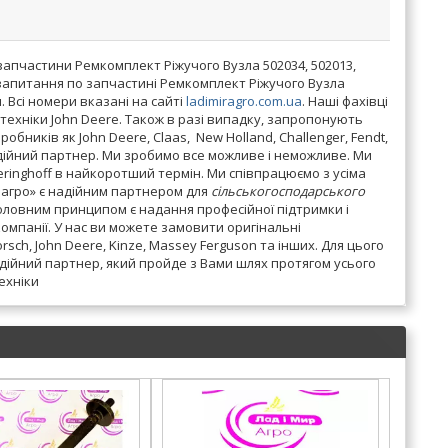
запчастини Ремкомплект Ріжучого Вузла 502034, 502013,
 запитання по запчастині Ремкомплект Ріжучого Вузла
 Всі номери вказані на сайті
ladimiragro.com.ua
. Наші фахівці
ехніки John Deere. Також в разі випадку, запропонують
бників як John Deere, Claas, New Holland, Challenger, Fendt,
 надійний партнер. Ми зробимо все можливе і неможливе. Ми
eringhoff в найкоротший термін. Ми співпрацюємо з усіма
р агро» є надійним партнером для
сільськогосподарського
Головним принципом є надання професійної підтримки і
омпанії. У нас ви можете замовити оригінальні
orsch, John Deere, Kinze, Massey Ferguson та інших. Для цього
адійний партнер, який пройде з Вами шлях протягом усього
техніки