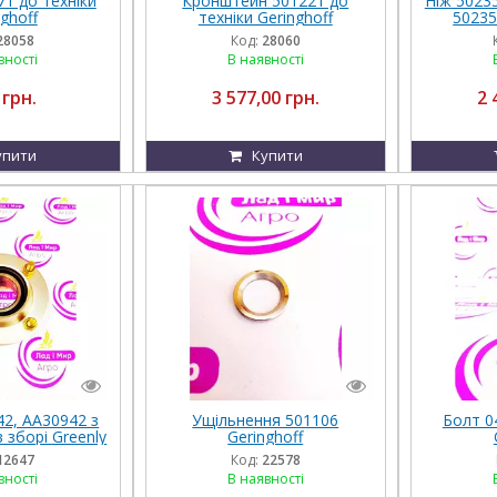
1 до техніки
Кронштейн 501221 до
Ніж 50235
ghoff
техніки Geringhoff
50235
28058
Код:
28060
вності
В наявності
 грн.
3 577,00 грн.
2 
упити
Купити
2, AA30942 з
Ущільнення 501106
Болт 0
 зборі Greenly
Geringhoff
12647
Код:
22578
вності
В наявності