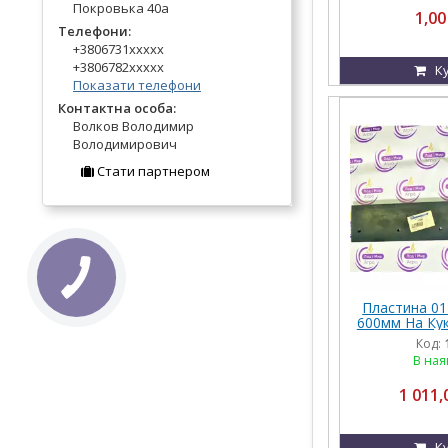
Покровька 40а
1,00
Телефони:
+3806731xxxxx
+3806782xxxxx
К
Показати телефони
Контактна особа:
Волков Володимир
Володимирович
Стати партнером
Пластина 01
600мм На Кук
Geringhoff Ro
Код:
В ная
1 011,
К