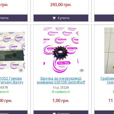
 грн.
293,00 грн.
упити
Купити
1052 Гумова
Зірочка до кукурудзяної
Граблин
урузну Жатку
жниварки 030108 Geringhoff
техн
ta-Disc MS-SC
10378
Код:
25226
вності
В наявності
00 грн.
1,00 грн.
11
упити
Купити