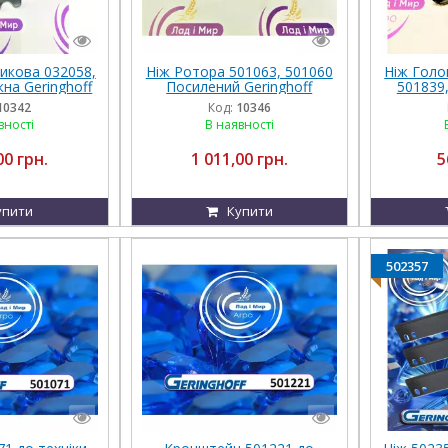
икова 032058,
Ніж Ротора 501063, 501060
Ніж Голо
на Geringhoff
Посилений Geringhoff
501839,
17
501200
10342
Код:
10346
вності
В наявності
00 грн.
1 011,00 грн.
5
упити
Купити
502357