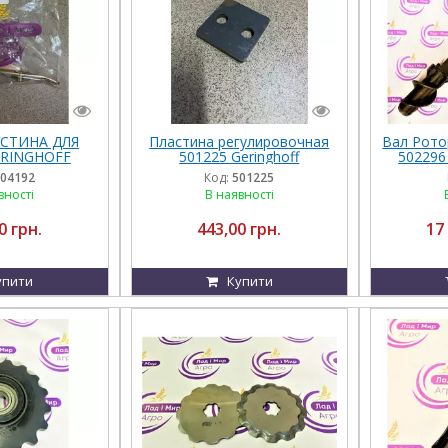
АСТИНА ДЛЯ
Пластина регулировочная
Вал Рото
RINGHOFF
501225 Geringhoff
502296
04192
Код:
501225
вності
В наявності
0 грн.
443,00 грн.
17
упити
Купити