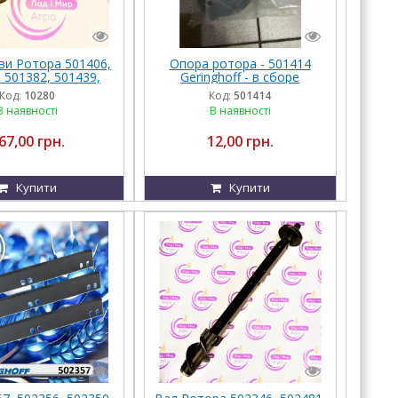
ви Ротора 501406,
Опора ротора - 501414
 501382, 501439,
Geringhoff - в сборе
 Противоріжучий
Код:
10280
Код:
501414
Geringhoff
В наявності
В наявності
67,00 грн.
12,00 грн.
Купити
Купити