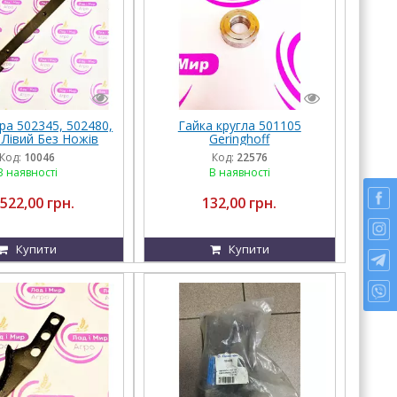
ра 502345, 502480,
Гайка кругла 501105
 Лівий Без Ножів
Geringhoff
Geringhoff
Код:
10046
Код:
22576
В наявності
В наявності
 522,00 грн.
132,00 грн.
Купити
Купити