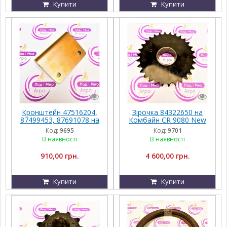
Купити
Купити
Кронштейн 47516204,
Зірочка 84322650 на
87499453, 87691078 на
Комбайн CR 9080 New
Техніку New Holland
Holland
Код:
9695
Код:
9701
В наявності
В наявності
910,00 грн.
4 600,00 грн.
Купити
Купити