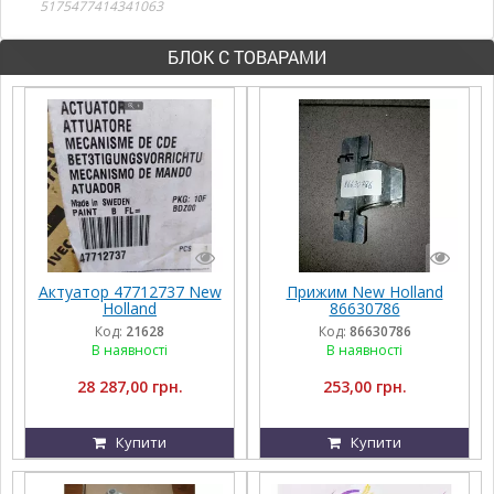
5175477414341063
БЛОК С ТОВАРАМИ
Актуатор 47712737 New
Прижим New Holland
Holland
86630786
Код:
21628
Код:
86630786
В наявності
В наявності
28 287,00 грн.
253,00 грн.
Купити
Купити