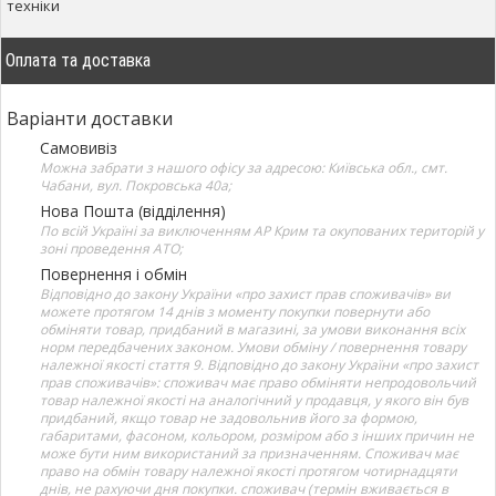
техніки
Оплата та доставка
Варіанти доставки
Самовивіз
Можна забрати з нашого офісу за адресою: Київська обл., смт.
Чабани, вул. Покровська 40а;
Нова Пошта (відділення)
По всій Україні за виключенням АР Крим та окупованих територій у
зоні проведення АТО;
Повернення і обмін
Відповідно до закону України «про захист прав споживачів» ви
можете протягом 14 днів з моменту покупки повернути або
обміняти товар, придбаний в магазині, за умови виконання всіх
норм передбачених законом. Умови обміну / повернення товару
належної якості стаття 9. Відповідно до закону України «про захист
прав споживачів»: споживач має право обміняти непродовольчий
товар належної якості на аналогічний у продавця, у якого він був
придбаний, якщо товар не задовольнив його за формою,
габаритами, фасоном, кольором, розміром або з інших причин не
може бути ним використаний за призначенням. Споживач має
право на обмін товару належної якості протягом чотирнадцяти
днів, не рахуючи дня покупки. споживач (термін вживається в