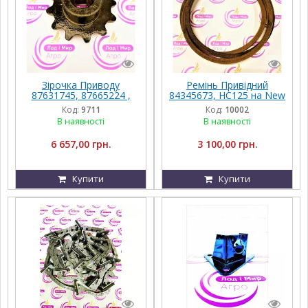
Зірочка Приводу
Ремінь Привідний
87631745, 87665224 ,
84345673, HC125 на New
84275669 Транспортера
Holland
Код:
9711
Код:
10002
Похилої Камери на
В наявності
В наявності
Комбайн CR9080 New
Holland
6 657,00 грн.
3 100,00 грн.
Купити
Купити