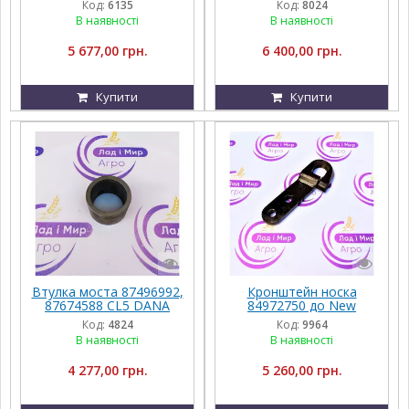
Код:
6135
Код:
8024
84064309, 2HRB216 від
В наявності
В наявності
CNH
5 677,00 грн.
6 400,00 грн.
Купити
Купити
Втулка моста 87496992,
Кронштейн носка
87674588 CL5 DANA
84972750 до New
Mag340 до техніки CNH
Holland
Код:
4824
Код:
9964
В наявності
В наявності
4 277,00 грн.
5 260,00 грн.