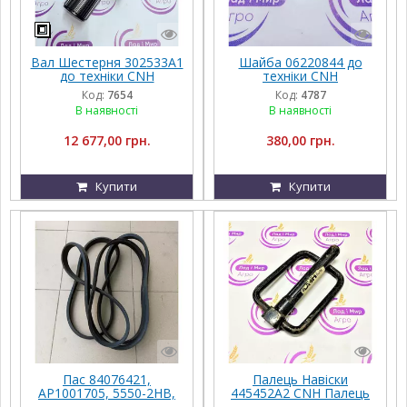
Вал Шестерня 302533A1
Шайба 06220844 до
до техніки CNH
техніки CNH
Код:
7654
Код:
4787
В наявності
В наявності
12 677,00 грн.
380,00 грн.
Купити
Купити
Пас 84076421,
Палець Навіски
AP1001705, 5550-2HB,
445452A2 CNH Палець
2HB-5525, 0323453,
Навіски