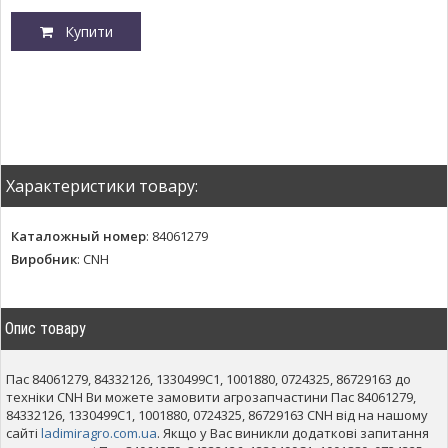
Купити
Характеристики товару:
Каталожный номер
:
84061279
Виробник
:
CNH
Опис товару
Пас 84061279, 84332126, 1330499C1, 1001880, 0724325, 86729163 до
техніки CNH Ви можете замовити агрозапчастини Пас 84061279,
84332126, 1330499C1, 1001880, 0724325, 86729163 CNH від на нашому
сайті
ladimiragro.com.ua
. Якщо у Вас виникли додаткові запитання