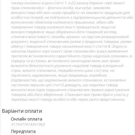
такому значенні згідно статті 1. п.22 закону України «про захист
прав споживачів») – фізична особа, яка купує, замовляє,
використовує або має намір придбати чи замовити продукцію для
особистих потреб, не пов’язаних з підприємницькою діяльністю або
виконанням обов’язків найманого працівника. обмін або
повернення товару належної якості провадиться: якщо не
використовувався; якщо збережено його товарний вигляд,
споживчі властивості, пломби, ярлики; на підставі розрахунковий
документ, виданий споживачеві разом з проданим товаром. умови
обміну / повернення товару неналежної якості стаття 8. Згідно із
законом України «про захист прав споживачів»: в разі виявлення
протягом встановленого гарантійного строку недоліків споживач, в
порядку та в строки, встановлені законодавством, має право
вимагати безоплатного усунення недоліків товару в розумний
строк. вимоги споживача, передбачених цією статтею, не
підлягають задоволенню, якщо продавець, виробник
(підприємство, що задовольняє вимоги споживача, встановлені
частиною першою цієї статті) доведуть, що недоліки товару
виникли внаслідок порушення споживачем правил користування
товаром або його зберігання. Споживач має право брати участь у
перевірці якості товару особисто або через свого представника.
Варіанти оплати
Онлайн оплата
5175477414341063
Передплата