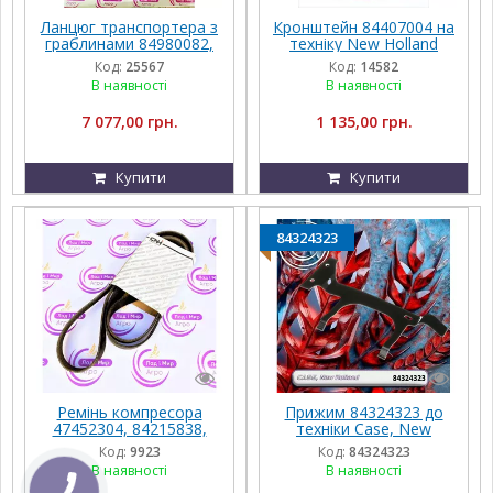
Ланцюг транспортера з
Кронштейн 84407004 на
граблинами 84980082,
техніку New Holland
47953884, 18AP006625
Код:
25567
Код:
14582
до New Holland
В наявності
В наявності
7 077,00 грн.
1 135,00 грн.
Купити
Купити
84324323
Ремінь компресора
Прижим 84324323 до
47452304, 84215838,
техніки Case, New
84292639, 84406423,
Holland
Код:
9923
Код:
84324323
87105839, 87282333 до
В наявності
В наявності
New Holland