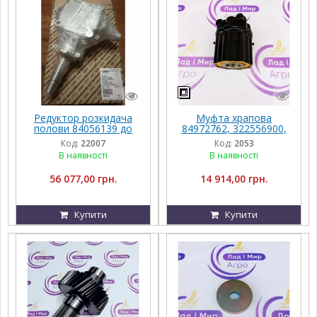
Редуктор розкидача
Муфта храпова
полови 84056139 до
84972762, 322556900,
Case, New Holland
322557000 до техніки
Код:
22007
Код:
2053
CX6090 TC5080/CSX TX
CNH
В наявності
В наявності
56 077,00 грн.
14 914,00 грн.
Купити
Купити