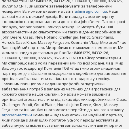
по запчастині Пас 84061279, 84332126, 1330499C1, 1001880, 0724325,
86729163 CNH . Ви можете зателефонувати за телефонними
номерами. Всі номери вказані на сайті
ladimiragro.com.ua
. Наші
фахівці мають великий досвід. Вони нададуть всю вичерпну
інформацію на агрозапчастини до техніки John Deere. Також в разі
випадку, запропонують альтернативу. Це можуть бути інші
агрозапчастини до сільгосптехніки таких відомих виробників як
John Deere, Claas, New Holland, Challenger, Fendt, Great Plains,
Horsch, Case, Kinze, Massey Ferguson. Компанія "Лад і Мир агро" - це
Ваш надійний партнер. Ми зробимо все можливе і неможливе. Ми
якомога швидко доставимо до Вас Пас 84061279, 84332126,
1330499C1, 1001880, 0724325, 86729163 CNH в найкоротший термін.
Ми співпрацюємо з усіма перевізниками по всій Україні. Лад і Мир
Вашому господарству! Компанія ТОВ «Лад і мир агро» є надійним
партнером для
сільськогосподарського виробника
для замовлення
оригінальної запчастини на сільськогосподарську техніку.
Головним принципом є надання професійної підтримки і
забезпечення потреб в
запасних
частинах для агротехніки для
кожного клієнта нашої компанії. У нас ви можете замовити
оригінальні агрозапчастини від таких відомих виробників, як Claas,
Challenger, Fendt, Great Plains, Horsch, John Deere, Kinze, Massey
Ferguson та інших. Для цього можете перейти до нашого каталогу –
агрозапчастини
Команда «Лад і мир агро» - це надійний партнер,
який пройде з Вами шлях протягом усього періоду експлуатації,
забеспечуючи якісне постачання запасних частин для імпортної