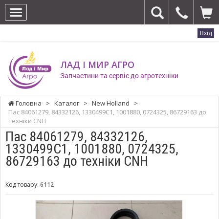
Вхід
ЛАД І МИР АГРО
Запчастини та сервіс до агротехніки
Головна
>
Каталог
>
New Holland
>
Пас 84061279, 84332126, 1330499C1, 1001880, 0724325, 86729163 до
техніки CNH
Пас 84061279, 84332126,
1330499C1, 1001880, 0724325,
86729163 до техніки CNH
Код товару:
6112