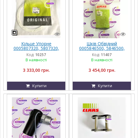
Кільце Упорне
Шків Обвідний
0005807320, 5807320,
0005846500, 5846500,
000580732.0, 580732.0
000584650.0, 584650.0
Код:
10257
Код:
11407
на Техніку Claas
Claas
В наявності
В наявності
3 333,00 грн.
3 454,00 грн.
Купити
Купити