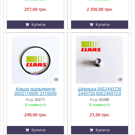
257,00 грн.
2 350,00 грн.
Купити
Купити
Кільце ущільнююче
Шпилька 0002443720
0002110690 2110690
2443720 000244372.0
000211069.0 211069.0
244372.0 Claas
Код:
20371
Код:
20388
Claas
В наявності
В наявності
249,00 грн.
21,00 грн.
Купити
Купити