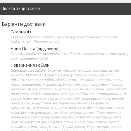
Оплата та доставка
Варіанти доставки
Самовивіз
Можна забрати з нашого офісу за адресою: Київська обл., смт.
Чабани, вул. Покровська 40а;
Нова Пошта (відділення)
По всій Україні за виключенням АР Крим та окупованих територій у
зоні проведення АТО;
Повернення і обмін
Відповідно до закону України «про захист прав споживачів» ви
можете протягом 14 днів з моменту покупки повернути або
обміняти товар, придбаний в магазині, за умови виконання всіх
норм передбачених законом. Умови обміну / повернення товару
належної якості стаття 9. Відповідно до закону України «про захист
прав споживачів»: споживач має право обміняти непродовольчий
товар належної якості на аналогічний у продавця, у якого він був
придбаний, якщо товар не задовольнив його за формою,
габаритами, фасоном, кольором, розміром або з інших причин не
може бути ним використаний за призначенням. Споживач має
право на обмін товару належної якості протягом чотирнадцяти
днів, не рахуючи дня покупки. споживач (термін вживається в
такому значенні згідно статті 1. п.22 закону України «про захист