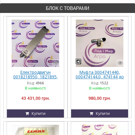
БЛОК С ТОВАРАМИ
Електродвигун
Муфта 0004741440,
0018218950, 1821895,
000474144.0, 474144 до
1821895.0, 18218950,
Claas
Код:
4966
Код:
1522
011611.2, 01161120,
В наявності
В наявності
16058.2, 016058,
016058.2, 0000160582 до
43 431,00 грн.
980,00 грн.
Claas
Купити
Купити