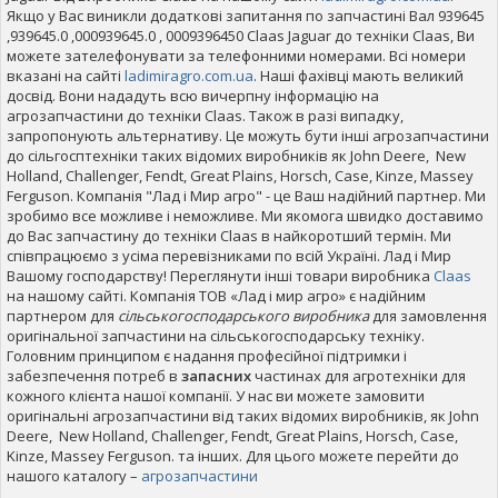
Якщо у Вас виникли додаткові запитання по запчастині Вал 939645
,939645.0 ,000939645.0 , 0009396450 Claas Jaguar до техніки Claas, Ви
можете зателефонувати за телефонними номерами. Всі номери
вказані на сайті
ladimiragro.com.ua
. Наші фахівці мають великий
досвід. Вони нададуть всю вичерпну інформацію на
агрозапчастини до техніки Claas. Також в разі випадку,
запропонують альтернативу. Це можуть бути інші агрозапчастини
до сільгосптехніки таких відомих виробників як John Deere, New
Holland, Challenger, Fendt, Great Plains, Horsch, Case, Kinze, Massey
Ferguson. Компанія "Лад і Мир агро" - це Ваш надійний партнер. Ми
зробимо все можливе і неможливе. Ми якомога швидко доставимо
до Вас запчастину до техніки Claas в найкоротший термін. Ми
співпрацюємо з усіма перевізниками по всій Україні. Лад і Мир
Вашому господарству! Переглянути інші товари виробника
Claas
на нашому сайті. Компанія ТОВ «Лад і мир агро» є надійним
партнером для
сільськогосподарського виробника
для замовлення
оригінальної запчастини на сільськогосподарську техніку.
Головним принципом є надання професійної підтримки і
забезпечення потреб в
запасних
частинах для агротехніки для
кожного клієнта нашої компанії. У нас ви можете замовити
оригінальні агрозапчастини від таких відомих виробників, як John
Deere, New Holland, Challenger, Fendt, Great Plains, Horsch, Case,
Kinze, Massey Ferguson. та інших. Для цього можете перейти до
нашого каталогу –
агрозапчастини