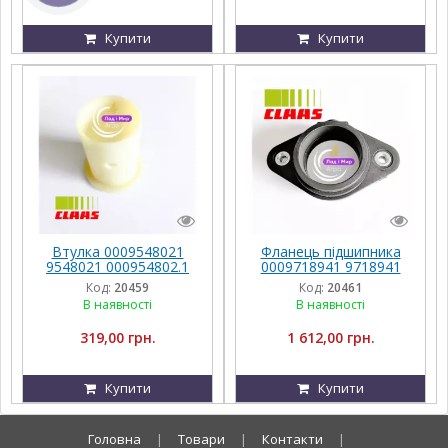
Купити
Купити
Втулка 0009548021
Фланець підшипника
9548021 000954802.1
0009718941 9718941
954802.1 Claas
000971894.1 971894.1
Код:
20459
Код:
20461
Claas
В наявності
В наявності
319,00 грн.
1 612,00 грн.
Купити
Купити
Головна
|
Товари
|
Контакти
|