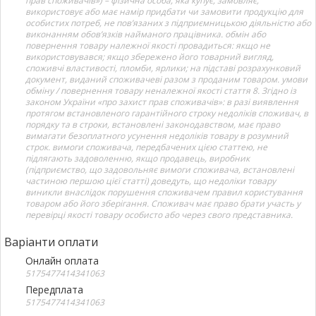
прав споживачів») – фізична особа, яка купує, замовляє,
використовує або має намір придбати чи замовити продукцію для
особистих потреб, не пов’язаних з підприємницькою діяльністю або
виконанням обов’язків найманого працівника. обмін або
повернення товару належної якості провадиться: якщо не
використовувався; якщо збережено його товарний вигляд,
споживчі властивості, пломби, ярлики; на підставі розрахунковий
документ, виданий споживачеві разом з проданим товаром. умови
обміну / повернення товару неналежної якості стаття 8. Згідно із
законом України «про захист прав споживачів»: в разі виявлення
протягом встановленого гарантійного строку недоліків споживач, в
порядку та в строки, встановлені законодавством, має право
вимагати безоплатного усунення недоліків товару в розумний
строк. вимоги споживача, передбачених цією статтею, не
підлягають задоволенню, якщо продавець, виробник
(підприємство, що задовольняє вимоги споживача, встановлені
частиною першою цієї статті) доведуть, що недоліки товару
виникли внаслідок порушення споживачем правил користування
товаром або його зберігання. Споживач має право брати участь у
перевірці якості товару особисто або через свого представника.
Варіанти оплати
Онлайн оплата
5175477414341063
Передплата
5175477414341063