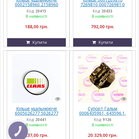
0002158960 2158960
7269810 000726981.0
000215896.0 215896.0
726981.0 Claas
Код:
20415
Код:
20433
Claas
В наявності
В наявності
188,00 грн.
792,00 грн.
Купити
Купити
Кільце ущільнююче
Супорт Гальм
6005026277 5026277
0006435961, 643596.1,
600502627.7 502627.7
000643596.1, 643596.1
Код:
20441
Код:
9126
Claas
В наявності
В наявності
237,00 грн.
20 329,00 грн.