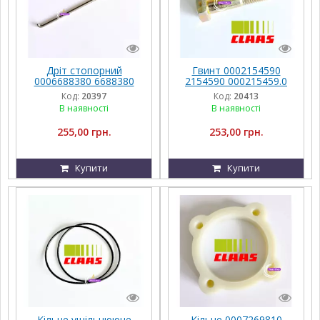
Дріт стопорний
Гвинт 0002154590
0006688380 6688380
2154590 000215459.0
000668838.0 668838.0
215459.0 Claas
Код:
20397
Код:
20413
Claas
В наявності
В наявності
255,00 грн.
253,00 грн.
Купити
Купити
Кільце ущільнююче
Кільце 0007269810