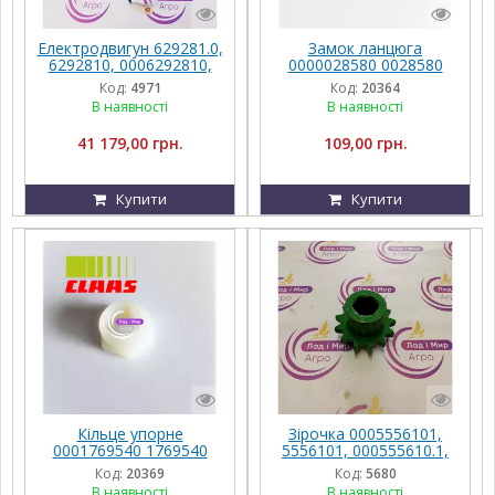
Електродвигун 629281.0,
Замок ланцюга
6292810, 0006292810,
0000028580 0028580
000629281.0, 629281 до
000002858.0 002858.0
Код:
4971
Код:
20364
Claas Tucano - Lexion
Claas
В наявності
В наявності
41 179,00 грн.
109,00 грн.
Купити
Купити
Кільце упорне
Зірочка 0005556101,
0001769540 1769540
5556101, 000555610.1,
000176954.0 176954.0
555610.1 Claas
Код:
20369
Код:
5680
Claas
В наявності
В наявності