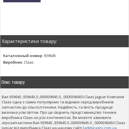
Характеристики товару:
Каталожный номер
:
939645
Виробник
:
Claas
Опис товару
Вал 939645 ,939645.0 ,000939645.0 , 0009396450 Claas Jaguar Компанія
Claas одна з самих популярних та відомих серед виробників
запчастин до сільгосптехніки. Надійність та якість продукції
визнана усім світом. Про це свідчить представництво техніки
виробника Claas на усіх континентах. Ви можете замовити
агрозапчастини Вал 939645 ,939645.0 ,000939645.0 , 0009396450 Claas
Jaguar від виробника Claas на нашому сайті
ladimiragro.com.ua
.