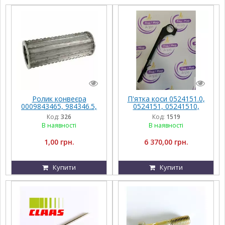
Ролик конвеєра
П'ятка коси 0524151.0,
0009843465, 984346.5,
0524151, 05241510,
9843465 Claas JAGUAR
524151 Claas, Vario
Код:
326
Код:
1519
В наявності
В наявності
1,00 грн.
6 370,00 грн.
Купити
Купити