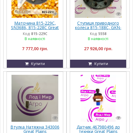
Маточина 815-229C,
Ступиця приводного
SN3686, 815-228C Great
колеса 815-188C, GKN-
Plains
l871401-10 Great Plains
Код:
815-229C
Код:
5558
В наявності
В наявності
7 777,00 грн.
27 926,00 грн.
Купити
Купити
Втулка Натяжна 343006
Датчик 467980496 до
Great Plains
техніки Great Plains