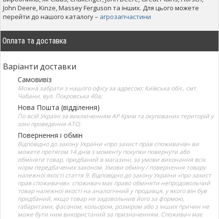
John Deere, Kinze, Massey Ferguson та інших. Для цього можете
перейти до нашого каталогу –
агрозапчастини
Оплата та доставка
Варіанти доставки
Самовивіз
Можна забрати з нашого офісу за адресою: Київська обл., смт.
Чабани, вул. Покровська 40а;
Нова Пошта (відділення)
По всій Україні за виключенням АР Крим та окупованих територій у
зоні проведення АТО;
Повернення і обмін
Відповідно до закону України «про захист прав споживачів» ви
можете протягом 14 днів з моменту покупки повернути або
обміняти товар, придбаний в магазині, за умови виконання всіх
норм передбачених законом. Умови обміну / повернення товару
належної якості стаття 9. Відповідно до закону України «про захист
прав споживачів»: споживач має право обміняти непродовольчий
товар належної якості на аналогічний у продавця, у якого він був
придбаний, якщо товар не задовольнив його за формою,
габаритами, фасоном, кольором, розміром або з інших причин не
може бути ним використаний за призначенням. Споживач має