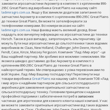
замовити агрозапчастини Акрометр в комплекті з кріпленням 890-
295С Great Plains від виробника Great Plains на нашому сайті
ladimiragro.com.ua
. Якщо у Вас виникли додаткові запитання по
запчастині Акрометр в комплекті з кріпленням 890-295С Great Plains
до техніки Great Plains, Ви можете зателефонувати за
телефонними номерами. Всі номери вказані на сайті
ladimiragro.com.ua
. Наші фахівці мають великий досвід. Вони
нададуть всю вичерпну інформацію на агрозапчастини до техніки
Horsch. Також в разі випадку, запропонують альтернативу. Це
можуть бути інші агрозапчастини до сільгосптехніки таких відомих
виробників як Claas, New Holland, Challenger, John Deere, Horsch,
Fendt, Case, Kinze, Massey Ferguson. Компанія "Лад і Мир агро" - це
Ваш надійний партнер. Ми зробимо все можливе і неможливе. Ми
якомога швидко доставимо до Вас Акрометр в комплекті з
кріпленням 890-295С Great Plains до техніки Great Plains в
найкоротший термін. Ми співпрацюємо з усіма перевізниками по
всій Україні. Лад і Мир Вашому господарству! Переглянути інші
товари виробника
Great Plains
на нашому сайті. Компанія ТОВ «Лад
і мир агро» є надійним партнером для
сільськогосподарського
виробника
для замовлення оригінальної запчастини на
сільськогосподарську техніку. Головним принципом є надання
професійної підтримки і забезпечення потреб в
запасних
частинах для агротехніки для кожного клієнта нашої компанії. У нас
ви можете замовити оригінальні агрозапчастини від таких відомих
виробників, як Claas, Challenger, John Deere, Great Plains, Horsch,