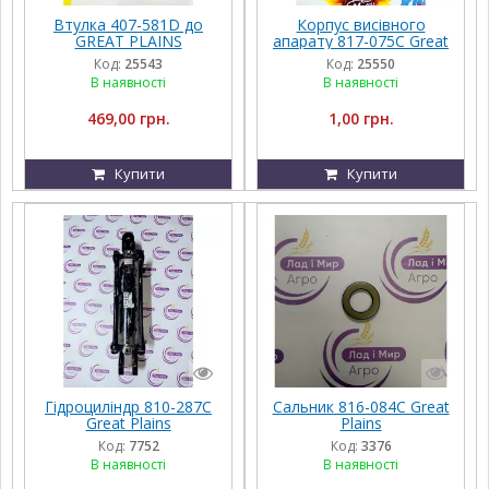
Втулка 407-581D до
Корпус висівного
GREAT PLAINS
апарату 817-075С Great
Plains
Код:
25543
Код:
25550
В наявності
В наявності
469,00 грн.
1,00 грн.
Купити
Купити
Гідроциліндр 810-287C
Сальник 816-084C Great
Great Plains
Plains
Код:
7752
Код:
3376
В наявності
В наявності