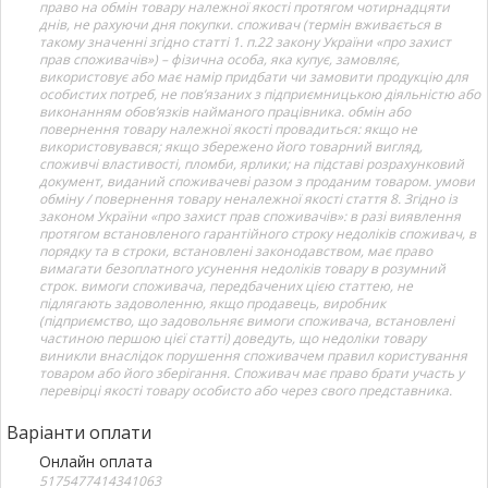
право на обмін товару належної якості протягом чотирнадцяти
днів, не рахуючи дня покупки. споживач (термін вживається в
такому значенні згідно статті 1. п.22 закону України «про захист
прав споживачів») – фізична особа, яка купує, замовляє,
використовує або має намір придбати чи замовити продукцію для
особистих потреб, не пов’язаних з підприємницькою діяльністю або
виконанням обов’язків найманого працівника. обмін або
повернення товару належної якості провадиться: якщо не
використовувався; якщо збережено його товарний вигляд,
споживчі властивості, пломби, ярлики; на підставі розрахунковий
документ, виданий споживачеві разом з проданим товаром. умови
обміну / повернення товару неналежної якості стаття 8. Згідно із
законом України «про захист прав споживачів»: в разі виявлення
протягом встановленого гарантійного строку недоліків споживач, в
порядку та в строки, встановлені законодавством, має право
вимагати безоплатного усунення недоліків товару в розумний
строк. вимоги споживача, передбачених цією статтею, не
підлягають задоволенню, якщо продавець, виробник
(підприємство, що задовольняє вимоги споживача, встановлені
частиною першою цієї статті) доведуть, що недоліки товару
виникли внаслідок порушення споживачем правил користування
товаром або його зберігання. Споживач має право брати участь у
перевірці якості товару особисто або через свого представника.
Варіанти оплати
Онлайн оплата
5175477414341063