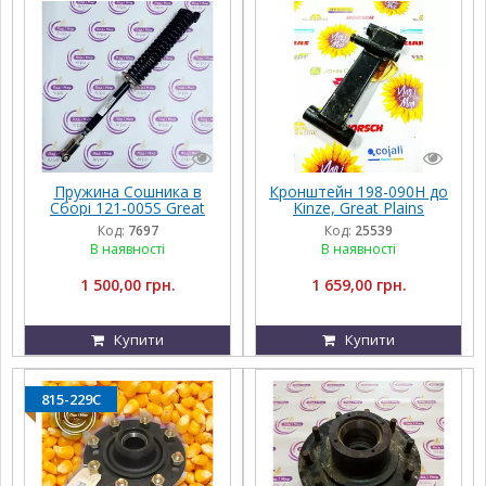
Пружина Сошника в
Кронштейн 198-090H до
Сборі 121-005S Great
Kinze, Great Plains
Plains
Код:
7697
Код:
25539
В наявності
В наявності
1 500,00 грн.
1 659,00 грн.
Купити
Купити
815-229C