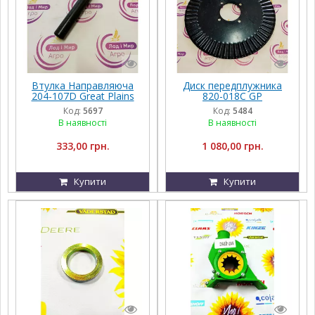
Втулка Направляюча
Диск передплужника
204-107D Great Plains
820-018C GP
Код:
5697
Код:
5484
В наявності
В наявності
333,00 грн.
1 080,00 грн.
Купити
Купити