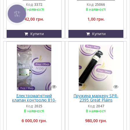
Код:
3372
Код:
25066
В наявності
В наявності
КНОПКА
ЗВ'ЯЗКУ
42,00 грн.
1,00 грн.
Купити
Купити
Електромагнітний
Пружина маркеру SPR-
клапан контролю 810-
2395 Great Plains
445C Great Plains, NTA
Код:
2025
Код:
2047
В наявності
В наявності
6 000,00 грн.
980,00 грн.