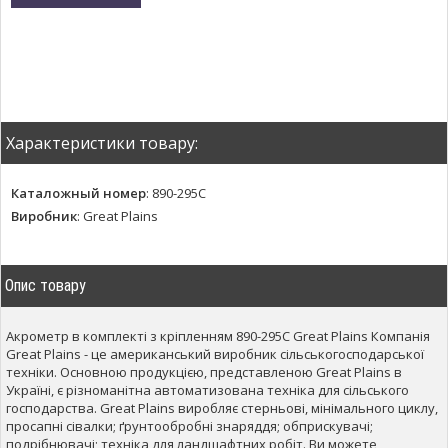
Характеристики товару:
Каталожный номер
:
890-295С
Виробник
:
Great Plains
Опис товару
Акрометр в комплекті з кріпленням 890-295С Great Plains Компанія
Great Plains - це американський виробник сільськогосподарської
техніки. Основною продукцією, представленою Great Plains в
Україні, є різноманітна автоматизована техніка для сільського
господарства. Great Plains виробляє стерньові, мінімального циклу,
просапні сівалки; ґрунтообробні знаряддя; обприскувачі;
подрібнювачі; техніка для ландшафтних робіт. Ви можете