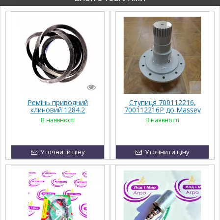
Ремінь приводний
Ступиця 700112216,
клиновий 1284.2
700112216P до Massey
Ferguson, FENDT,
В наявності
В наявності
Challenger, Agco Parts
Уточнити ціну
Уточнити ціну