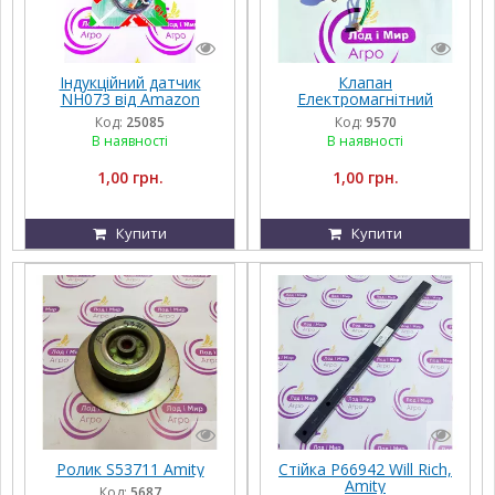
Індукційний датчик
Клапан
NH073 від Amazon
Електромагнітний
R917004223,
Код:
25085
Код:
9570
F931962030020 Rexroth
В наявності
В наявності
1,00 грн.
1,00 грн.
Купити
Купити
Ролик S53711 Amity
Стійка P66942 Will Rich,
Amity
Код:
5687