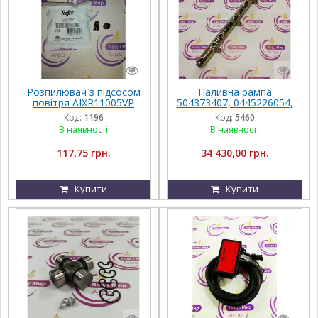
Розпилювач з підсосом
Паливна рампа
повітря AIXR11005VP
504373407, 0445226054,
TeeJet
504124845 Bosch New
Код:
1196
Код:
5460
Hollan CR9080
В наявності
В наявності
117,75 грн.
34 430,00 грн.
Купити
Купити