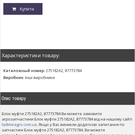
Купити
Характеристики товару:
Каталожный номер
:
275182A2, 87773784
Виробник
:
Інші виробники
Опис товару
Блок муфти 275182A2, 87773784 Ви можете замовити
агрозапчастини Блок муфти 275182A2, 87773784 від на нашому сайті
ladimiragro.com.ua
. Якщо у Вас виникли додаткові запитання по
запчастині Блок муфти 275182A2, 87773784. Ви можете