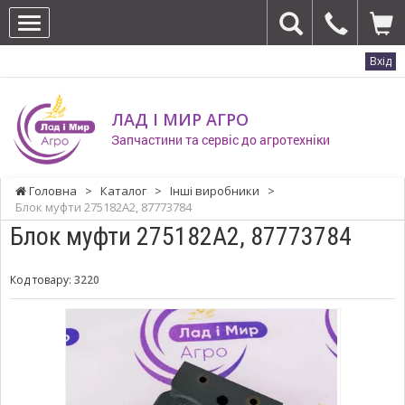
Вхід
ЛАД І МИР АГРО
Запчастини та сервіс до агротехніки
Головна
>
Каталог
>
Інші виробники
>
Блок муфти 275182A2, 87773784
Блок муфти 275182A2, 87773784
Код товару:
3220