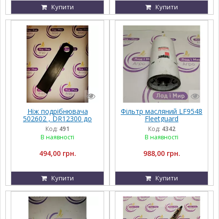
Купити
Купити
Ніж подрібнювача
Фільтр масляний LF9548
502602 , DR12300 до
Fleetguard
кукурудзяної жатки
Код:
491
Код:
4342
Geringhoff,Olimac Drago
В наявності
В наявності
494,00 грн.
988,00 грн.
Купити
Купити