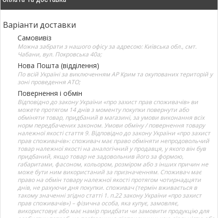
Варіанти доставки
Самовивіз
Можна забрати з нашого офісу за адресою: Київська обл., смт.
Чабани, вул. Покровська 40а;
Нова Пошта (відділення)
По всій Україні за виключенням АР Крим та окупованих територій у
зоні проведення АТО;
Повернення і обмін
Відповідно до закону України «про захист прав споживачів» ви
можете протягом 14 днів з моменту покупки повернути або
обміняти товар, придбаний в магазині, за умови виконання всіх
норм передбачених законом. Умови обміну / повернення товару
належної якості стаття 9. Відповідно до закону України «про захист
прав споживачів»: споживач має право обміняти непродовольчий
товар належної якості на аналогічний у продавця, у якого він був
придбаний, якщо товар не задовольнив його за формою,
габаритами, фасоном, кольором, розміром або з інших причин не
може бути ним використаний за призначенням. Споживач має
право на обмін товару належної якості протягом чотирнадцяти
днів, не рахуючи дня покупки. споживач (термін вживається в
такому значенні згідно статті 1. п.22 закону України «про захист
прав споживачів») – фізична особа, яка купує, замовляє,
використовує або має намір придбати чи замовити продукцію для