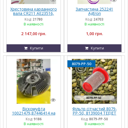
Хрестовина карданного
Запчастина 252241
вала CR211 AE23516,
Agtron
AH202474, 2-2276 Della
Код:
21780
Код:
24703
Concordia
В наявності
В наявності
2 147,00 грн.
1,00 грн.
Купити
Купити
8079-PP-50
Віскомуфта
Фільтр сітчастий 8079-
10021479,87446414 на
PP-50, 8139004 TEEJET
John Deere
Код:
9186
Код:
8079-PP-50
В наявності
В наявності