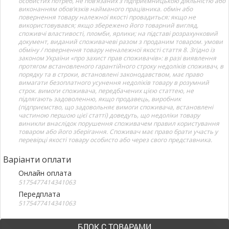
особистих потреб, не пов’язаних з підприємницькою діяльністю або
виконанням обов’язків найманого працівника. обмін або
повернення товару належної якості провадиться: якщо не
використовувався; якщо збережено його товарний вигляд,
споживчі властивості, пломби, ярлики; на підставі розрахунковий
документ, виданий споживачеві разом з проданим товаром. умови
обміну / повернення товару неналежної якості стаття 8. Згідно із
законом України «про захист прав споживачів»: в разі виявлення
протягом встановленого гарантійного строку недоліків споживач, в
порядку та в строки, встановлені законодавством, має право
вимагати безоплатного усунення недоліків товару в розумний
строк. вимоги споживача, передбачених цією статтею, не
підлягають задоволенню, якщо продавець, виробник
(підприємство, що задовольняє вимоги споживача, встановлені
частиною першою цієї статті) доведуть, що недоліки товару
виникли внаслідок порушення споживачем правил користування
товаром або його зберігання. Споживач має право брати участь у
перевірці якості товару особисто або через свого представника.
Варіанти оплати
Онлайн оплата
5175477414341063
Передплата
5175477414341063
БЛОК С ТОВАРАМИ