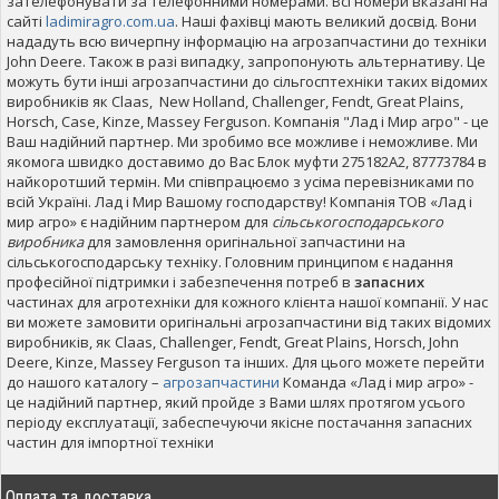
зателефонувати за телефонними номерами. Всі номери вказані на
сайті
ladimiragro.com.ua
. Наші фахівці мають великий досвід. Вони
нададуть всю вичерпну інформацію на агрозапчастини до техніки
John Deere. Також в разі випадку, запропонують альтернативу. Це
можуть бути інші агрозапчастини до сільгосптехніки таких відомих
виробників як Claas, New Holland, Challenger, Fendt, Great Plains,
Horsch, Case, Kinze, Massey Ferguson. Компанія "Лад і Мир агро" - це
Ваш надійний партнер. Ми зробимо все можливе і неможливе. Ми
якомога швидко доставимо до Вас Блок муфти 275182A2, 87773784 в
найкоротший термін. Ми співпрацюємо з усіма перевізниками по
всій Україні. Лад і Мир Вашому господарству! Компанія ТОВ «Лад і
мир агро» є надійним партнером для
сільськогосподарського
виробника
для замовлення оригінальної запчастини на
сільськогосподарську техніку. Головним принципом є надання
професійної підтримки і забезпечення потреб в
запасних
частинах для агротехніки для кожного клієнта нашої компанії. У нас
ви можете замовити оригінальні агрозапчастини від таких відомих
виробників, як Claas, Challenger, Fendt, Great Plains, Horsch, John
Deere, Kinze, Massey Ferguson та інших. Для цього можете перейти
до нашого каталогу –
агрозапчастини
Команда «Лад і мир агро» -
це надійний партнер, який пройде з Вами шлях протягом усього
періоду експлуатації, забеспечуючи якісне постачання запасних
частин для імпортної техніки
Оплата та доставка