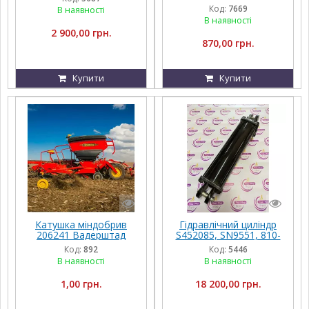
Код:
7669
В наявності
В наявності
2 900,00 грн.
870,00 грн.
Купити
Купити
Катушка міндобрив
Гідравлічний циліндр
206241 Вадерштад
S452085, SN9551, 810-
498C, SN12005
Код:
892
Код:
5446
4.50x16x1.50
В наявності
В наявності
1,00 грн.
18 200,00 грн.