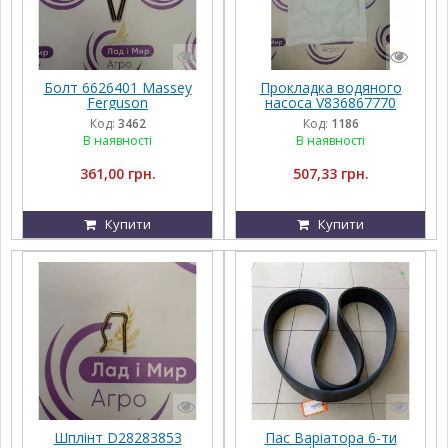
Болт 6626401 Massey
Прокладка водяного
Ferguson
насоса V836867770
AGCO PARTS Massey
Код:
3462
Код:
1186
Ferguson
В наявності
В наявності
361,00 грн.
507,33 грн.
Купити
Купити
Шплінт D28283853
Пас Варіатора 6-ти