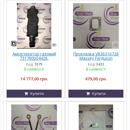
Амортизатор газовий
Прокладка V836316726
731700004426,
Massey Ferguson
G931502200120,
Код:
1079
Код:
3432
G931502200100, Massey
В наявності
В наявності
Ferguson
14 777,00 грн.
479,00 грн.
Купити
Купити