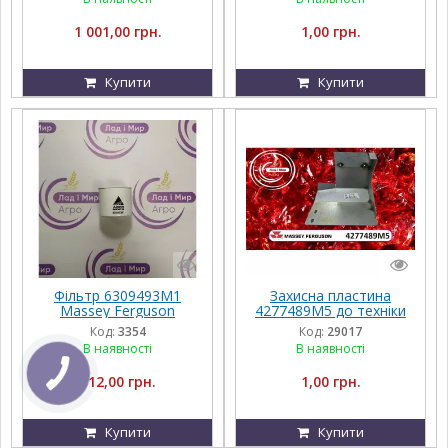
1 001,00 грн.
1,00 грн.
Купити
Купити
Фільтр 6309493M1
Захисна пластина
Massey Ferguson
4277489M5 до техніки
Massey Ferguson,
Код:
3354
Код:
29017
FENDT, Challenger, Agco
В наявності
В наявності
Parts
112,00 грн.
1,00 грн.
Купити
Купити