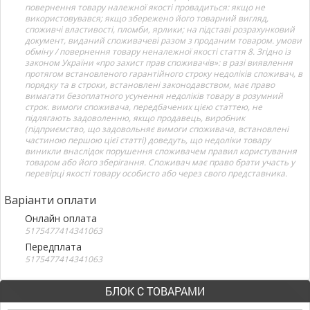
повернення товару належної якості провадиться: якщо не
використовувався; якщо збережено його товарний вигляд,
споживчі властивості, пломби, ярлики; на підставі розрахунковий
документ, виданий споживачеві разом з проданим товаром. умови
обміну / повернення товару неналежної якості стаття 8. Згідно із
законом України «про захист прав споживачів»: в разі виявлення
протягом встановленого гарантійного строку недоліків споживач, в
порядку та в строки, встановлені законодавством, має право
вимагати безоплатного усунення недоліків товару в розумний
строк. вимоги споживача, передбачених цією статтею, не
підлягають задоволенню, якщо продавець, виробник
(підприємство, що задовольняє вимоги споживача, встановлені
частиною першою цієї статті) доведуть, що недоліки товару
виникли внаслідок порушення споживачем правил користування
товаром або його зберігання. Споживач має право брати участь у
перевірці якості товару особисто або через свого представника.
Варіанти оплати
Онлайн оплата
5175477414341063
Передплата
5175477414341063
БЛОК С ТОВАРАМИ