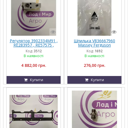
Регулятор 3902334M91 ,
Шпилька V836667960
RE283957 , RE57575 ,
Massey Ferguson
RE174764 , AL160578
Код:
3512
Код:
1692
В наявності
В наявності
4 882,00 грн.
276,00 грн.
Купити
Купити