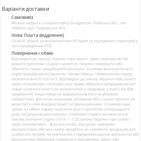
Варіанти доставки
Самовивіз
Можна забрати з нашого офісу за адресою: Київська обл., смт.
Чабани, вул. Покровська 40а;
Нова Пошта (відділення)
По всій Україні за виключенням АР Крим та окупованих територій у
зоні проведення АТО;
Повернення і обмін
Відповідно до закону України «про захист прав споживачів» ви
можете протягом 14 днів з моменту покупки повернути або
обміняти товар, придбаний в магазині, за умови виконання всіх
норм передбачених законом. Умови обміну / повернення товару
належної якості стаття 9. Відповідно до закону України «про захист
прав споживачів»: споживач має право обміняти непродовольчий
товар належної якості на аналогічний у продавця, у якого він був
придбаний, якщо товар не задовольнив його за формою,
габаритами, фасоном, кольором, розміром або з інших причин не
може бути ним використаний за призначенням. Споживач має
право на обмін товару належної якості протягом чотирнадцяти
днів, не рахуючи дня покупки. споживач (термін вживається в
такому значенні згідно статті 1. п.22 закону України «про захист
прав споживачів») – фізична особа, яка купує, замовляє,
використовує або має намір придбати чи замовити продукцію для
особистих потреб, не пов’язаних з підприємницькою діяльністю або
виконанням обов’язків найманого працівника. обмін або