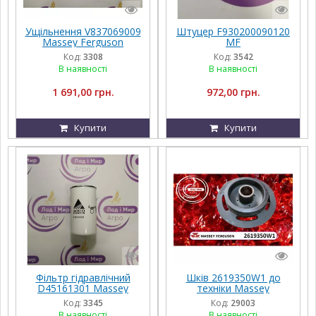
Ущільнення V837069009
Штуцер F930200090120
Massey Ferguson
MF
Код:
3308
Код:
3542
В наявності
В наявності
1 691,00 грн.
972,00 грн.
Купити
Купити
Фільтр гідравлічний
Шків 2619350W1 до
D45161301 Massey
техніки Massey
Ferguson
Ferguson, FENDT,
Код:
3345
Код:
29003
Challenger, Agco Parts
В наявності
В наявності