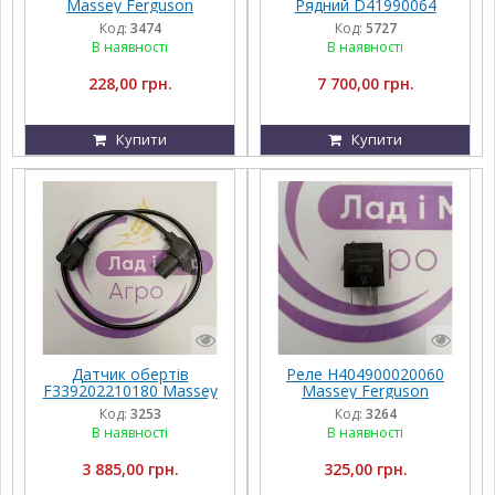
Massey Ferguson
Рядний D41990064
Massey Ferguson 6B
Код:
3474
Код:
5727
BP/H-3315
В наявності
В наявності
228,00 грн.
7 700,00 грн.
Купити
Купити
Датчик обертів
Реле H404900020060
F339202210180 Massey
Massey Ferguson
Ferguson
Код:
3253
Код:
3264
В наявності
В наявності
3 885,00 грн.
325,00 грн.