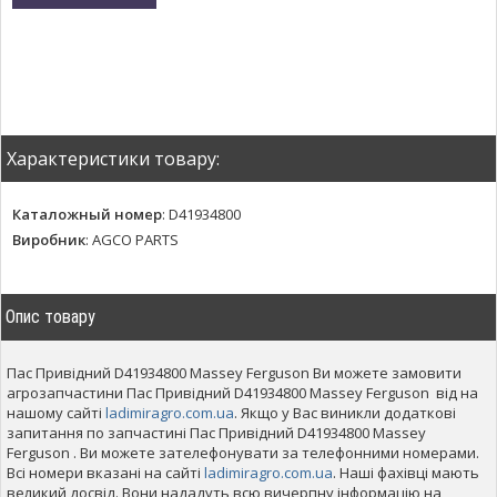
Характеристики товару:
Каталожный номер
:
D41934800
Виробник
:
AGCO PARTS
Опис товару
Пас Привідний D41934800 Massey Ferguson Ви можете замовити
агрозапчастини Пас Привідний D41934800 Massey Ferguson від на
нашому сайті
ladimiragro.com.ua
. Якщо у Вас виникли додаткові
запитання по запчастині Пас Привідний D41934800 Massey
Ferguson . Ви можете зателефонувати за телефонними номерами.
Всі номери вказані на сайті
ladimiragro.com.ua
. Наші фахівці мають
великий досвід. Вони нададуть всю вичерпну інформацію на