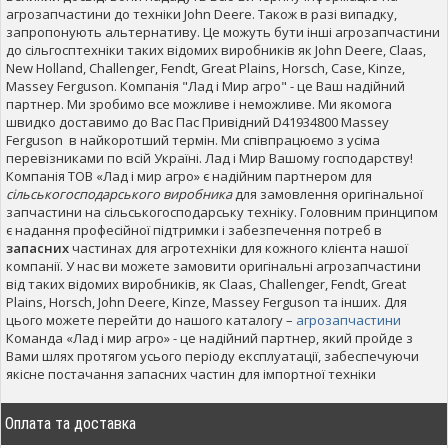
агрозапчастини до техніки John Deere. Також в разі випадку,
запропонують альтернативу. Це можуть бути інші агрозапчастини
до сільгосптехніки таких відомих виробників як John Deere, Claas,
New Holland, Challenger, Fendt, Great Plains, Horsch, Case, Kinze,
Massey Ferguson. Компанія "Лад і Мир агро" - це Ваш надійний
партнер. Ми зробимо все можливе і неможливе. Ми якомога
швидко доставимо до Вас Пас Привідний D41934800 Massey
Ferguson в найкоротший термін. Ми співпрацюємо з усіма
перевізниками по всій Україні. Лад і Мир Вашому господарству!
Компанія ТОВ «Лад і мир агро» є надійним партнером для
сільськогосподарського виробника
для замовлення оригінальної
запчастини на сільськогосподарську техніку. Головним принципом
є надання професійної підтримки і забезпечення потреб в
запасних
частинах для агротехніки для кожного клієнта нашої
компанії. У нас ви можете замовити оригінальні агрозапчастини
від таких відомих виробників, як Claas, Challenger, Fendt, Great
Plains, Horsch, John Deere, Kinze, Massey Ferguson та інших. Для
цього можете перейти до нашого каталогу –
агрозапчастини
Команда «Лад і мир агро» - це надійний партнер, який пройде з
Вами шлях протягом усього періоду експлуатації, забеспечуючи
якісне постачання запасних частин для імпортної техніки
Оплата та доставка