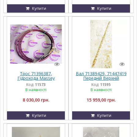
Купити
Купити
Трос 71396387,
Вал 71389429, 71447419
Гідрохода Massey
Передній Верхній
Ferguson 9690
Приводу Грохота
Код:
11573
Код:
11595
Massey Ferguson
В наявності
В наявності
8 030,00 грн.
15 959,00 грн.
Купити
Купити