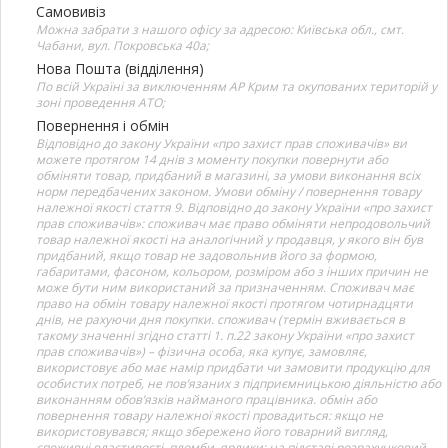
Самовивіз
Можна забрати з нашого офісу за адресою: Київська обл., смт.
Чабани, вул. Покровська 40а;
Нова Пошта (відділення)
По всій Україні за виключенням АР Крим та окупованих територій у
зоні проведення АТО;
Повернення і обмін
Відповідно до закону України «про захист прав споживачів» ви
можете протягом 14 днів з моменту покупки повернути або
обміняти товар, придбаний в магазині, за умови виконання всіх
норм передбачених законом. Умови обміну / повернення товару
належної якості стаття 9. Відповідно до закону України «про захист
прав споживачів»: споживач має право обміняти непродовольчий
товар належної якості на аналогічний у продавця, у якого він був
придбаний, якщо товар не задовольнив його за формою,
габаритами, фасоном, кольором, розміром або з інших причин не
може бути ним використаний за призначенням. Споживач має
право на обмін товару належної якості протягом чотирнадцяти
днів, не рахуючи дня покупки. споживач (термін вживається в
такому значенні згідно статті 1. п.22 закону України «про захист
прав споживачів») – фізична особа, яка купує, замовляє,
використовує або має намір придбати чи замовити продукцію для
особистих потреб, не пов’язаних з підприємницькою діяльністю або
виконанням обов’язків найманого працівника. обмін або
повернення товару належної якості провадиться: якщо не
використовувався; якщо збережено його товарний вигляд,
споживчі властивості, пломби, ярлики; на підставі розрахунковий