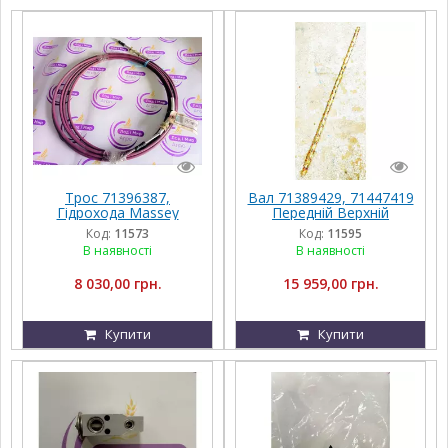
Трос 71396387,
Вал 71389429, 71447419
Гідрохода Massey
Передній Верхній
Ferguson 9690
Приводу Грохота
Код:
11573
Код:
11595
Massey Ferguson
В наявності
В наявності
8 030,00 грн.
15 959,00 грн.
Купити
Купити