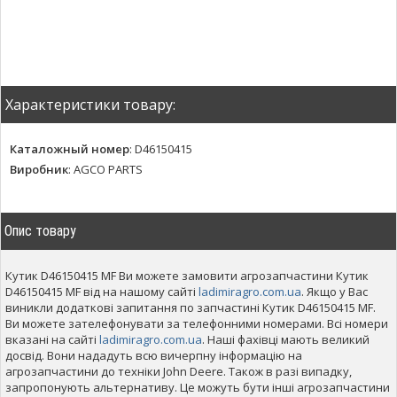
Характеристики товару:
Каталожный номер
:
D46150415
Виробник
:
AGCO PARTS
Опис товару
Кутик D46150415 MF Ви можете замовити агрозапчастини Кутик
D46150415 MF від на нашому сайті
ladimiragro.com.ua
. Якщо у Вас
виникли додаткові запитання по запчастині Кутик D46150415 MF.
Ви можете зателефонувати за телефонними номерами. Всі номери
вказані на сайті
ladimiragro.com.ua
. Наші фахівці мають великий
досвід. Вони нададуть всю вичерпну інформацію на
агрозапчастини до техніки John Deere. Також в разі випадку,
запропонують альтернативу. Це можуть бути інші агрозапчастини