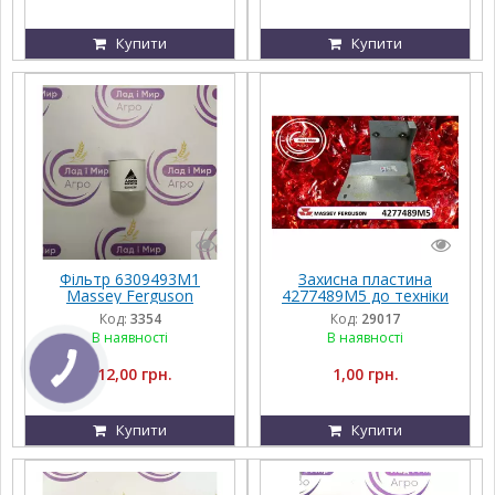
Купити
Купити
Фільтр 6309493M1
Захисна пластина
Massey Ferguson
4277489M5 до техніки
Massey Ferguson,
Код:
3354
Код:
29017
FENDT, Challenger, Agco
В наявності
В наявності
Parts
112,00 грн.
1,00 грн.
Купити
Купити