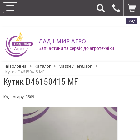
Вхід
ЛАД І МИР АГРО
Запчастини та сервіс до агротехніки
Головна
>
Каталог
>
Massey Ferguson
>
Кутик D46150415 MF
Кутик D46150415 MF
Код товару:
3509