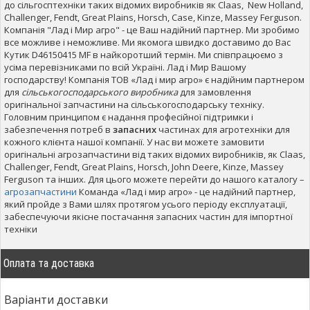
до сільгосптехніки таких відомих виробників як Claas, New Holland,
Challenger, Fendt, Great Plains, Horsch, Case, Kinze, Massey Ferguson.
Компанія "Лад і Мир агро" - це Ваш надійний партнер. Ми зробимо
все можливе і неможливе. Ми якомога швидко доставимо до Вас
Кутик D46150415 MF в найкоротший термін. Ми співпрацюємо з
усіма перевізниками по всій Україні. Лад і Мир Вашому
господарству! Компанія ТОВ «Лад і мир агро» є надійним партнером
для
сільськогосподарського виробника
для замовлення
оригінальної запчастини на сільськогосподарську техніку.
Головним принципом є надання професійної підтримки і
забезпечення потреб в
запасних
частинах для агротехніки для
кожного клієнта нашої компанії. У нас ви можете замовити
оригінальні агрозапчастини від таких відомих виробників, як Claas,
Challenger, Fendt, Great Plains, Horsch, John Deere, Kinze, Massey
Ferguson та інших. Для цього можете перейти до нашого каталогу –
агрозапчастини
Команда «Лад і мир агро» - це надійний партнер,
який пройде з Вами шлях протягом усього періоду експлуатації,
забеспечуючи якісне постачання запасних частин для імпортної
техніки
Оплата та доставка
Варіанти доставки