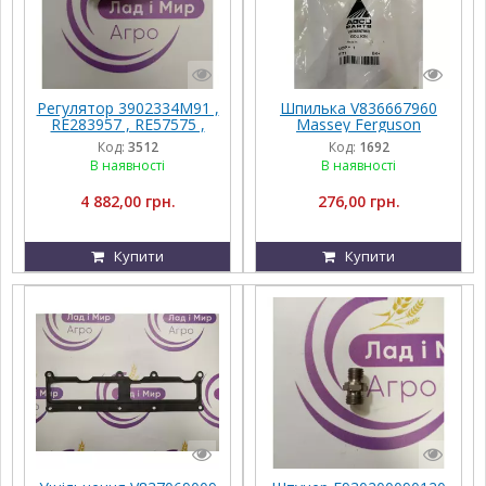
Регулятор 3902334M91 ,
Шпилька V836667960
RE283957 , RE57575 ,
Massey Ferguson
RE174764 , AL160578
Код:
3512
Код:
1692
В наявності
В наявності
4 882,00 грн.
276,00 грн.
Купити
Купити