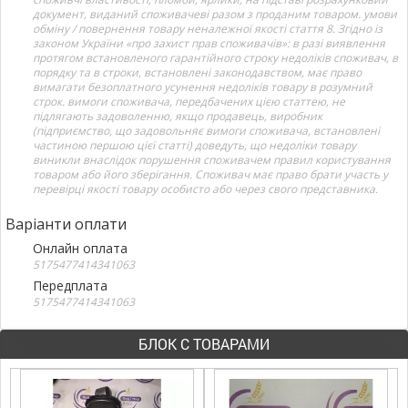
документ, виданий споживачеві разом з проданим товаром. умови
обміну / повернення товару неналежної якості стаття 8. Згідно із
законом України «про захист прав споживачів»: в разі виявлення
протягом встановленого гарантійного строку недоліків споживач, в
порядку та в строки, встановлені законодавством, має право
вимагати безоплатного усунення недоліків товару в розумний
строк. вимоги споживача, передбачених цією статтею, не
підлягають задоволенню, якщо продавець, виробник
(підприємство, що задовольняє вимоги споживача, встановлені
частиною першою цієї статті) доведуть, що недоліки товару
виникли внаслідок порушення споживачем правил користування
товаром або його зберігання. Споживач має право брати участь у
перевірці якості товару особисто або через свого представника.
Варіанти оплати
Онлайн оплата
5175477414341063
Передплата
5175477414341063
БЛОК С ТОВАРАМИ