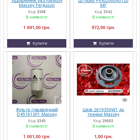
Ущільнення V837069009
Штуцер F930200090120
Massey Ferguson
MF
Код:
3308
Код:
3542
В наявності
В наявності
1 691,00 грн.
972,00 грн.
Купити
Купити
Фільтр гідравлічний
Шків 2619350W1 до
D45161301 Massey
техніки Massey
Ferguson
Ferguson, FENDT,
Код:
3345
Код:
29003
Challenger, Agco Parts
В наявності
В наявності
1 001,00 грн.
1,00 грн.