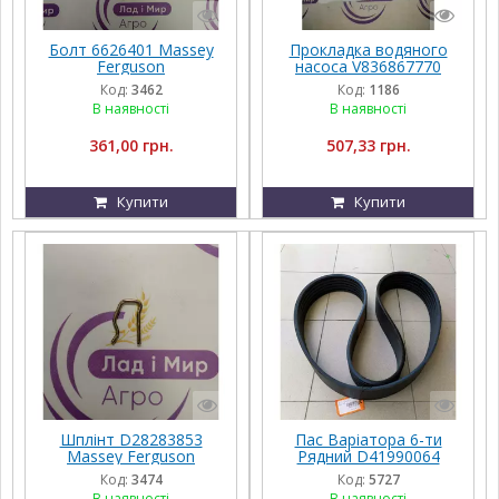
Болт 6626401 Massey
Прокладка водяного
Ferguson
насоса V836867770
AGCO PARTS Massey
Код:
3462
Код:
1186
Ferguson
В наявності
В наявності
361,00 грн.
507,33 грн.
Купити
Купити
Шплінт D28283853
Пас Варіатора 6-ти
Massey Ferguson
Рядний D41990064
Massey Ferguson 6B
Код:
3474
Код:
5727
BP/H-3315
В наявності
В наявності