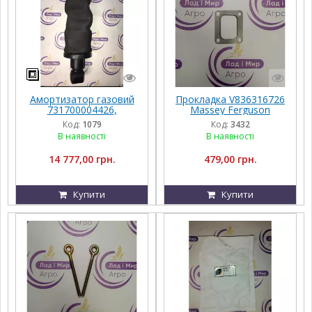
Амортизатор газовий
Прокладка V836316726
731700004426,
Massey Ferguson
G931502200120,
Код:
1079
Код:
3432
G931502200100, Massey
В наявності
В наявності
Ferguson
14 777,00 грн.
479,00 грн.
Купити
Купити