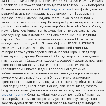
запчастині Паливний фільтр P550848, 87356193, 201450242, 71410010
Donaldson . Ви можете зателефонувати за телефонними номерами.
Всі номери вказані на сайті
ladimiragro.com.ua
. Наші фахівці мають
великий досвід. Вони нададуть всю вичерпну інформацію на
агрозапчастини до техніки John Deere. Також в разі випадку,
запропонують альтернативу. Це можуть бути інші агрозапчастини
до сільгосптехніки таких відомих виробників як John Deere, Claas,
New Holland, Challenger, Fendt, Great Plains, Horsch, Case, Kinze,
Massey Ferguson. Компанія "Лад і Мир агро" - це Ваш надійний
партнер. Ми зробимо все можливе і неможливе. Ми якомога
швидко доставимо до Вас Паливний фільтр P550848, 87356193,
201450242, 71410010 Donaldson в найкоротший термін. Ми
співпрацюємо з усіма перевізниками по всій Україні. Лад і Мир
Вашому господарству! Компанія ТОВ «Лад і мир агро» є надійним
партнером для
сільськогосподарського виробника
для замовлення
оригінальної запчастини на сільськогосподарську техніку.
Головним принципом є надання професійної підтримки і
забезпечення потреб в
запасних
частинах для агротехніки для
кожного клієнта нашої компанії. У нас ви можете замовити
оригінальні агрозапчастини від таких відомих виробників, як Claas,
Challenger, Fendt, Great Plains, Horsch, John Deere, Kinze, Massey
Ferguson та інших. Для цього можете перейти до нашого каталогу –
агрозапчастини
Команда «Лад і мир агро» - це надійний партнер,
який пройде з Вами шлях протягом усього періоду експлуатації,
забеспечуючи якісне постачання запасних частин для імпортної