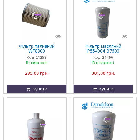
Фільтр паливний
Фільтр масляний
WF8300
P554004 B7600
H200W20 Donaldson
Код:
21258
Код:
21466
В наявності
В наявності
295,00 грн.
381,00 грн.
Купити
Купити