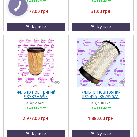
В наявності
В наявності
2 177,00 грн.
31,00 грн.
Купити
Купити
Фільтр повітряний
Фільтр Повітряний
93332E WIX
RS5456, 367350A1,
87409407, 84476647,
Код:
23460
Код:
10175
367350A1, 87409407,
В наявності
В наявності
AF25711 Baldwin
2 977,00 грн.
1 880,00 грн.
Купити
Купити