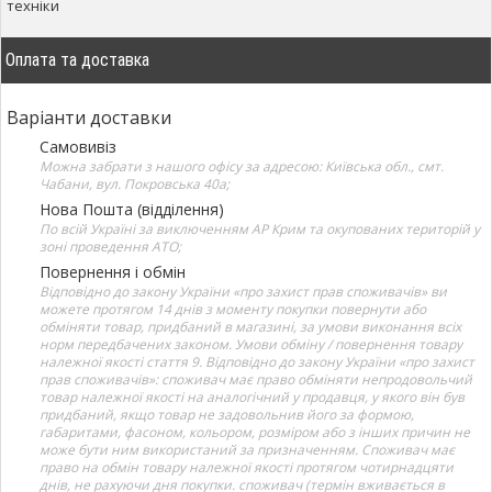
техніки
Оплата та доставка
Варіанти доставки
Самовивіз
Можна забрати з нашого офісу за адресою: Київська обл., смт.
Чабани, вул. Покровська 40а;
Нова Пошта (відділення)
По всій Україні за виключенням АР Крим та окупованих територій у
зоні проведення АТО;
Повернення і обмін
Відповідно до закону України «про захист прав споживачів» ви
можете протягом 14 днів з моменту покупки повернути або
обміняти товар, придбаний в магазині, за умови виконання всіх
норм передбачених законом. Умови обміну / повернення товару
належної якості стаття 9. Відповідно до закону України «про захист
прав споживачів»: споживач має право обміняти непродовольчий
товар належної якості на аналогічний у продавця, у якого він був
придбаний, якщо товар не задовольнив його за формою,
габаритами, фасоном, кольором, розміром або з інших причин не
може бути ним використаний за призначенням. Споживач має
право на обмін товару належної якості протягом чотирнадцяти
днів, не рахуючи дня покупки. споживач (термін вживається в