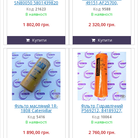
SN80050 5801439820
49151,AF25700,
S6043NE P579940
294292A1 Wix
Код:
21623
Код:
9588
0011439350
В наявності
В наявності
1 802,00 грн.
2 320,00 грн.
Купити
Купити
Фільтр масляний 1R-
Фільтр Гідравлічний
1808 Caterpillar
P569212, 84189327,
84196445 Donaldson
Код:
5416
Код:
10064
В наявності
В наявності
1 890,00 грн.
2 760,00 грн.