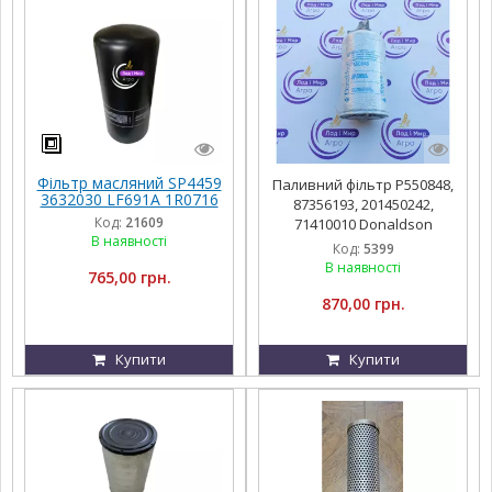
Фільтр масляний SP4459
Паливний фільтр P550848,
3632030 LF691A 1R0716
87356193, 201450242,
P554005 51792
Код:
21609
71410010 Donaldson
В наявності
Код:
5399
В наявності
765,00 грн.
870,00 грн.
Купити
Купити