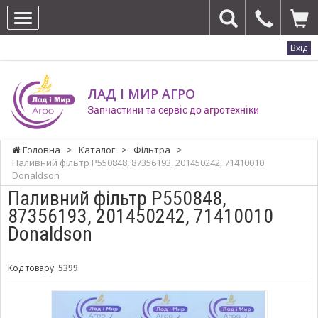
Вхід
ЛАД І МИР АГРО
Запчастини та сервіс до агротехніки
Головна
>
Каталог
>
Фільтра
>
Паливний фільтр P550848, 87356193, 201450242, 71410010
Donaldson
Паливний фільтр P550848,
87356193, 201450242, 71410010
Donaldson
Код товару:
5399