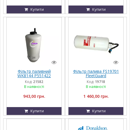
Купити
Купити
Фільтр паливний
Фільтр палива FS19701
WK8144 P551422
FleetGuard
P550667 P550773
Код:
21582
Код:
19718
В наявності
В наявності
943,00 грн.
1 460,00 грн.
Купити
Купити