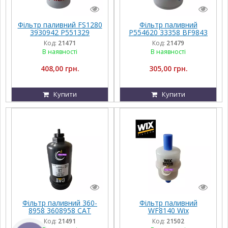
Фільтр паливний FS1280
Фільтр паливний
3930942 P551329
P554620 33358 BF9843
J930942
FF231 Donaldson
Код:
21471
Код:
21479
В наявності
В наявності
408,00 грн.
305,00 грн.
Купити
Купити
Фільтр паливний 360-
Фільтр паливний
8958 3608958 CAT
WF8140 Wix
Код:
21491
Код:
21502