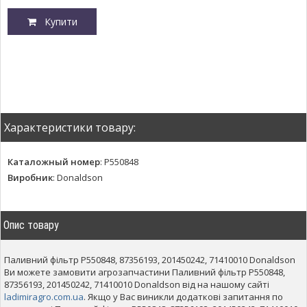
Купити
Характеристики товару:
Каталожный номер
:
P550848
Виробник
:
Donaldson
Опис товару
Паливний фільтр P550848, 87356193, 201450242, 71410010 Donaldson
Ви можете замовити агрозапчастини Паливний фільтр P550848,
87356193, 201450242, 71410010 Donaldson від на нашому сайті
ladimiragro.com.ua
. Якщо у Вас виникли додаткові запитання по