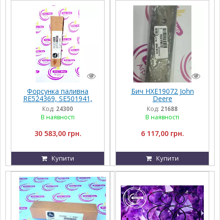
Форсунка паливна
Бич HXE19072 John
RE524369, SE501941,
Deere
RE504181, 095000-0541
Код:
24300
Код:
21688
до John Deere 8180,
В наявності
В наявності
8220, 9680i, 9750, 9760
30 583,00 грн.
6 117,00 грн.
Купити
Купити