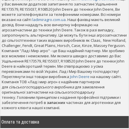
у Вас виникли додаткові запитання по запчастині Ущільнення
RE173579, RE155037, R108520 John Deere до техніки John Deere, Ви
можете зателефонувати за телефонними номерами. Всі номери
вказані на сайті
ladimiragro.com.ua
. Наші фахівці мають великий
досвід. Вони нададуть всю вичерпну інформацію на
агрозапчастини до техніки John Deere. Також в разі випадку,
запропонують альтернативу. Це можуть бути інші агрозапчастини
до сільгосптехніки таких відомих виробників як Claas, New Holland,
Challenger, Fendt, Great Plains, Horsch, Case, Kinze, Massey Ferguson.
Компанія "Лад і Мир агро" - це Ваш надійний партнер. Ми зробимо
все можливе і неможливе. Ми якомога швидко доставимо до Вас
Ущільнення RE173579, RE155037, R108520 John Deere до техніки John
Deere в найкоротший термін. Ми співпрацюємо з усіма
перевізниками по всій Україні. Лад і Мир Вашому господарству!
Переглянути інші товари виробника
John Deere
на нашому сайті.
Компанія ТОВ «Лад і мир агро» є надійним партнером
для
сільськогосподарського виробника
для замовлення
оригінальної запчастини на сільськогосподарську
техніку. Головним принципом є надання професійної підтримки і
забезпечення потреб в
запасних
частинах для агротехніки для
кожного клієнта нашої компанії.
Оплата та доставка