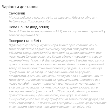
Варіанти доставки
Самовивіз
Можна забрати з нашого офісу за адресою: Київська обл., смт.
Чабани, вул. Покровська 40а;
Нова Пошта (відділення)
По всій Україні за виключенням АР Крим та окупованих територій у
зоні проведення АТО;
Повернення і обмін
Відповідно до закону України «про захист прав споживачів» ви
можете протягом 14 днів з моменту покупки повернути або
обміняти товар, придбаний в магазині, за умови виконання всіх
норм передбачених законом. Умови обміну / повернення товару
належної якості стаття 9. Відповідно до закону України «про захист
прав споживачів»: споживач має право обміняти непродовольчий
товар належної якості на аналогічний у продавця, у якого він був
придбаний, якщо товар не задовольнив його за формою,
габаритами, фасоном, кольором, розміром або з інших причин не
може бути ним використаний за призначенням. Споживач має
право на обмін товару належної якості протягом чотирнадцяти
днів, не рахуючи дня покупки. споживач (термін вживається в
такому значенні згідно статті 1. п.22 закону України «про захист
прав споживачів») – фізична особа, яка купує, замовляє,
використовує або має намір придбати чи замовити продукцію для
особистих потреб, не пов’язаних з підприємницькою діяльністю або
виконанням обов’язків найманого працівника. обмін або