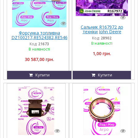
Сальник R167972 до
техніки John Deere
Форсунка топливна
DZ100217,RE524382,RE546
Код:
28902
781 John Deere
В наявності
Код:
21673
В наявності
1,00 грн.
30 587,00 грн.
Купити
Купити