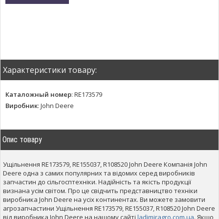
Характеристики товару:
Каталожный номер
:
RE173579
Виробник
:
John Deere
Опис товару
Ущільнення RE173579, RE155037, R108520 John Deere Компанія John
Deere одна з самих популярних та відомих серед виробників
запчастин до сільгосптехніки. Надійність та якість продукції
визнана усім світом. Про це свідчить представництво техніки
виробника John Deere на усіх континентах. Ви можете замовити
агрозапчастини Ущільнення RE173579, RE155037, R108520 John Deere
від виробника John Deere на нашому сайті
ladimiragro.com.ua
. Якщо