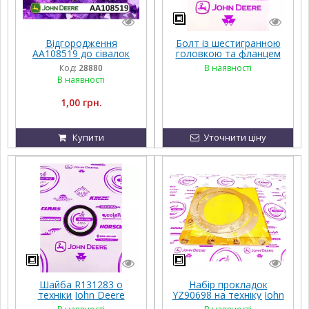
Відгородження
Болт із шестигранною
AA108519 до сівалок
головкою та фланцем
John Deere
R535377 до техніки
Код:
28880
В наявності
JOHN DEERE
В наявності
1,00 грн.
Купити
Уточнити ціну
Шайба R131283 о
Набір прокладок
техніки John Deere
YZ90698 на техніку John
Deere