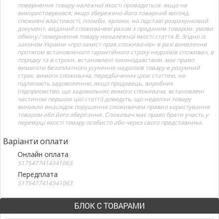
повернення товару належної якості провадиться: якщо не
використовувався; якщо збережено його товарний вигляд,
споживчі властивості, пломби, ярлики; на підставі розрахунковий
документ, виданий споживачеві разом з проданим товаром. умови
обміну / повернення товару неналежної якості стаття 8. Згідно із
законом України «про захист прав споживачів»: в разі виявлення
протягом встановленого гарантійного строку недоліків споживач, в
порядку та в строки, встановлені законодавством, має право
вимагати безоплатного усунення недоліків товару в розумний
строк. вимоги споживача, передбачених цією статтею, не
підлягають задоволенню, якщо продавець, виробник
(підприємство, що задовольняє вимоги споживача, встановлені
частиною першою цієї статті) доведуть, що недоліки товару
виникли внаслідок порушення споживачем правил користування
товаром або його зберігання. Споживач має право брати участь у
перевірці якості товару особисто або через свого представника.
Варіанти оплати
Онлайн оплата
5175477414341063
Передплата
5175477414341063
БЛОК С ТОВАРАМИ