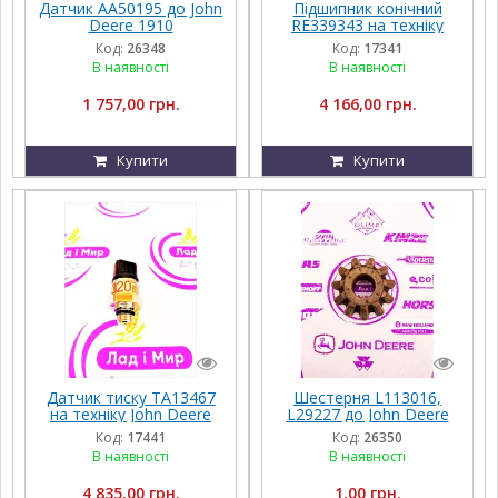
Датчик AA50195 до John
Підшипник конічний
Deere 1910
RE339343 на техніку
John Deere
Код:
26348
Код:
17341
В наявності
В наявності
1 757,00 грн.
4 166,00 грн.
Купити
Купити
Датчик тиску TA13467
Шестерня L113016,
на техніку John Deere
L29227 до John Deere
6010, 6110, 6210, 6200,
Код:
17441
Код:
26350
6300, 6400, 6500, 6600,
В наявності
В наявності
7230
4 835,00 грн.
1,00 грн.