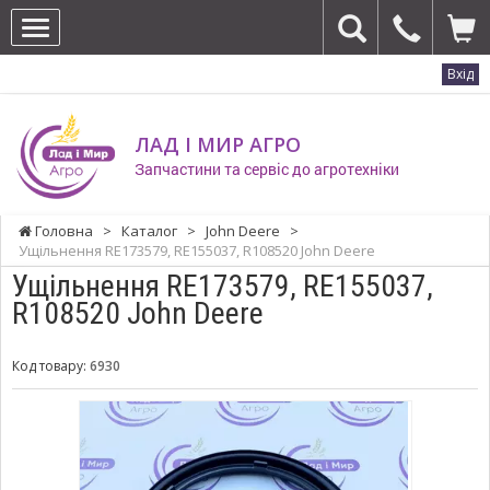
Вхід
ЛАД І МИР АГРО
Запчастини та сервіс до агротехніки
Головна
>
Каталог
>
John Deere
>
Ущільнення RE173579, RE155037, R108520 John Deere
Ущільнення RE173579, RE155037,
R108520 John Deere
Код товару:
6930