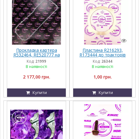
Прокладка картера
Пластина R216293,
R532464, RE520777 на
R173444 до тракторів
двигун 7,6л John Deere
John Deere 1654, 1854,
Код:
21999
Код:
26344
2054, 2204, 2104, 5620,
В наявності
В наявності
5720, 5820, 6010, 6210,
6100
2 177,00 грн.
1,00 грн.
Купити
Купити