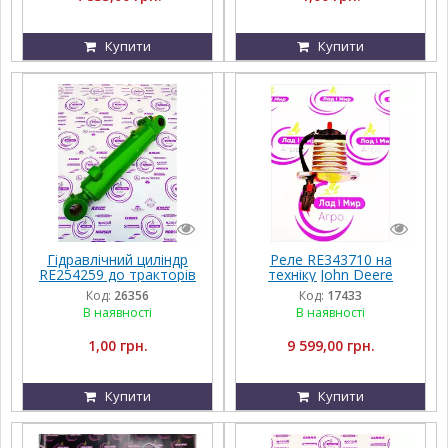
Купити
Купити
Гідравлічний циліндр
Реле RE343710 на
RE254259 до тракторів
техніку John Deere
John Deere 2854, 8130,
Код:
26356
Код:
17433
8225R, 8230, 8270R,
В наявності
В наявності
8310R, 7430, 8530
1,00 грн.
9 599,00 грн.
Купити
Купити