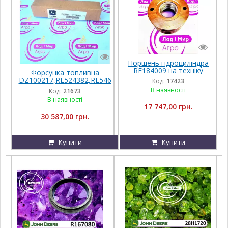
Поршень гідроциліндра
RE184009 на техніку
Форсунка топливна
John Deere
DZ100217,RE524382,RE546
Код:
17423
781 John Deere
В наявності
Код:
21673
В наявності
17 747,00 грн.
30 587,00 грн.
Купити
Купити