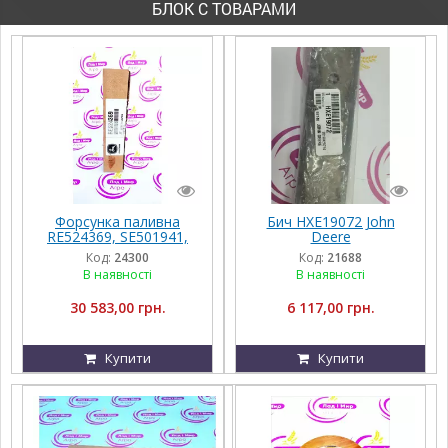
БЛОК С ТОВАРАМИ
Форсунка паливна
Бич HXE19072 John
RE524369, SE501941,
Deere
RE504181, 095000-0541
Код:
24300
Код:
21688
до John Deere 8180,
В наявності
В наявності
8220, 9680i, 9750, 9760
30 583,00 грн.
6 117,00 грн.
Купити
Купити