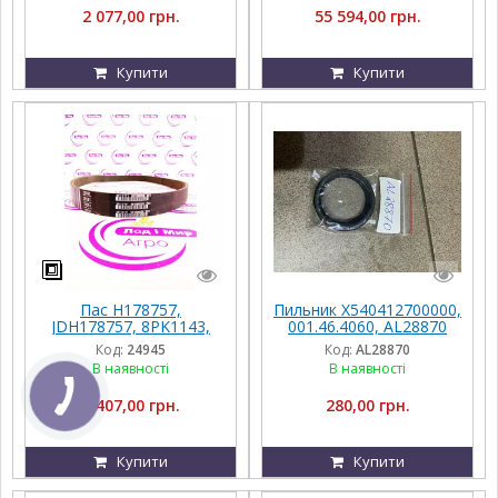
2 077,00 грн.
55 594,00 грн.
Купити
Купити
Пас H178757,
Пильник X540412700000,
JDH178757, 8PK1143,
001.46.4060, AL28870
H178757JD до John
Fendt, Massey Ferguson,
Код:
24945
Код:
AL28870
Deere
John Deere
В наявності
В наявності
1 407,00 грн.
280,00 грн.
Купити
Купити