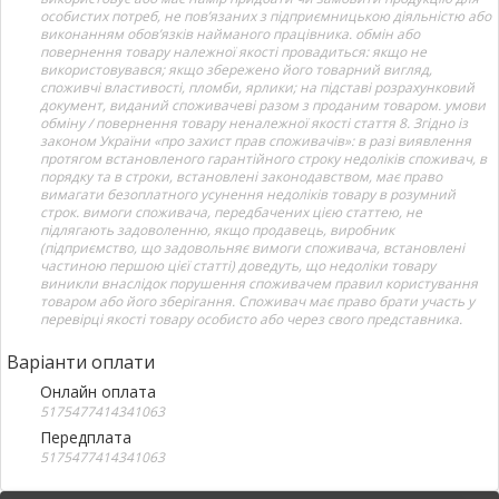
особистих потреб, не пов’язаних з підприємницькою діяльністю або
виконанням обов’язків найманого працівника. обмін або
повернення товару належної якості провадиться: якщо не
використовувався; якщо збережено його товарний вигляд,
споживчі властивості, пломби, ярлики; на підставі розрахунковий
документ, виданий споживачеві разом з проданим товаром. умови
обміну / повернення товару неналежної якості стаття 8. Згідно із
законом України «про захист прав споживачів»: в разі виявлення
протягом встановленого гарантійного строку недоліків споживач, в
порядку та в строки, встановлені законодавством, має право
вимагати безоплатного усунення недоліків товару в розумний
строк. вимоги споживача, передбачених цією статтею, не
підлягають задоволенню, якщо продавець, виробник
(підприємство, що задовольняє вимоги споживача, встановлені
частиною першою цієї статті) доведуть, що недоліки товару
виникли внаслідок порушення споживачем правил користування
товаром або його зберігання. Споживач має право брати участь у
перевірці якості товару особисто або через свого представника.
Варіанти оплати
Онлайн оплата
5175477414341063
Передплата
5175477414341063