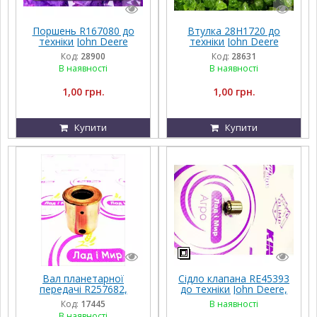
Поршень R167080 до
Втулка 28H1720 до
техніки John Deere
техніки John Deere
Код:
28900
Код:
28631
В наявності
В наявності
1,00 грн.
1,00 грн.
Купити
Купити
Вал планетарної
Сідло клапана RE45393
передачі R257682,
до техніки John Deere,
RE271054 John Deere
2854, 6090RW228,
Код:
17445
В наявності
6090RW236, 6090RW305,
В наявності