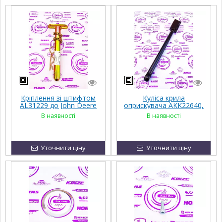
Кріплення зі штифтом
Куліса крила
AL31229 до John Deere
оприскувача AKK22640,
1030, 1130, 1630,
AN209927 до John Deere
В наявності
В наявності
1035EF, 1635EF, 2035EF,
4730, 4830, M4030,
1140F, 1640F, 2040F
M4040
Уточнити ціну
Уточнити ціну