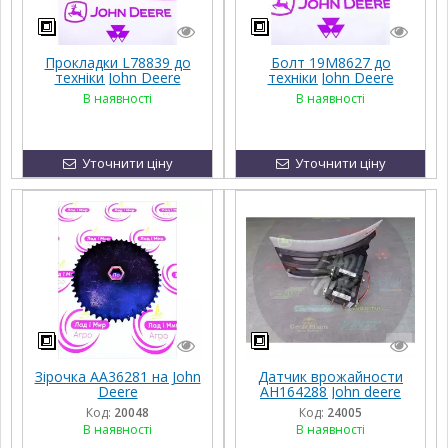
Прокладки L78839 до
Болт 19M8627 до
техніки John Deere
техніки John Deere
1010E, 4045HTJ87, 1054,
В наявності
В наявності
6068HTJ88, 1204
Уточнити ціну
Уточнити ціну
Зірочка AA36281 на John
Датчик врожайности
Deere
AH164288 John deere
Код:
20048
Код:
24005
В наявності
В наявності