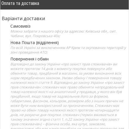
Оплата та доставка
Варіанти доставки
Самовивіз
Можна забрати з нашого офісу за адресою: Київська обл., смт.
Чабани, вул. Покровська 40а;
Нова Пошта (відділення)
По всій Україні за виключенням АР Крим та окупованих територій у
зоні проведення АТО;
Повернення і обмін
Відповідно до закону України «про захист прав споживачів» ви
можете протягом 14 днів з моменту покупки повернути або
обміняти товар, придбаний в магазині, за умови виконання всіх
норм передбачених законом. Умови обміну / повернення товару
належної якості стаття 9. Відповідно до закону України «про захист
прав споживачів»: споживач має право обміняти непродовольчий
товар належної якості на аналогічний у продавця, у якого він був
придбаний, якщо товар не задовольнив його за формою,
габаритами, фасоном, кольором, розміром або з інших причин не
може бути ним використаний за призначенням. Споживач має
право на обмін товару належної якості протягом чотирнадцяти
днів, не рахуючи дня покупки. споживач (термін вживається в
такому значенні згідно статті 1. п.22 закону України «про захист
прав споживачів») – фізична особа, яка купує, замовляє,
використовує або має намір придбати чи замовити продукцію для