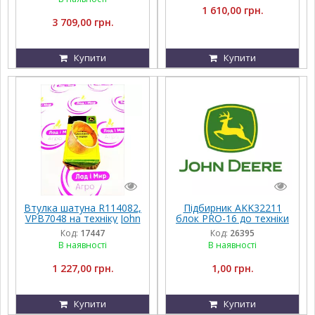
6068RW411
1 610,00 грн.
3 709,00 грн.
Купити
Купити
Втулка шатуна R114082,
Підбирник AKK32211
VPB7048 на техніку John
блок PRO-16 до техніки
Deere
John Deere
Код:
17447
Код:
26395
В наявності
В наявності
1 227,00 грн.
1,00 грн.
Купити
Купити