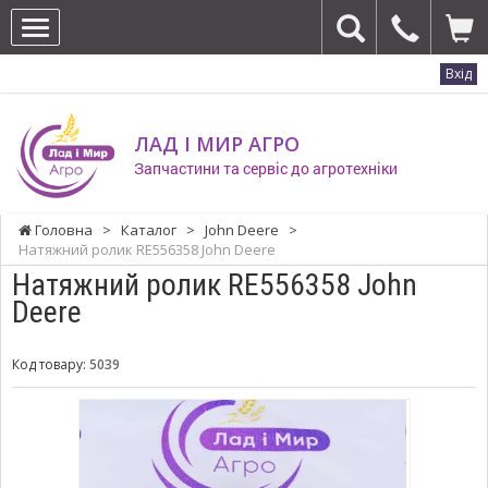
Вхід
ЛАД І МИР АГРО
Запчастини та сервіс до агротехніки
Головна
>
Каталог
>
John Deere
>
Натяжний ролик RE556358 John Deere
Натяжний ролик RE556358 John
Deere
Код товару:
5039