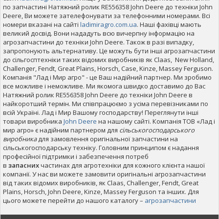
по запчастині Натяжний ролик RE556358 John Deere до техніки John
Deere, Ви можете зателефонувати за телефонними номерами. Всі
номери вказані на сайті
ladimiragro.com.ua
. Наші фахівці мають
великий досвід. Вони нададуть всю вичерпну інформацію на
агрозапчастини до техніки John Deere. Також в разі випадку,
запропонують альтернативу. Це можуть бути інші агрозапчастини
до сільгосптехніки таких відомих виробників як Claas, New Holland,
Challenger, Fendt, Great Plains, Horsch, Case, Kinze, Massey Ferguson.
Компанія "Лад і Мир агро" - це Ваш надійний партнер. Ми зробимо
все можливе і неможливе. Ми якомога швидко доставимо до Вас
Натяжний ролик RE556358 John Deere до техніки John Deere в
найкоротший термін. Ми співпрацюємо з усіма перевізниками по
всій Україні. Лад і Мир Вашому господарству! Переглянути інші
товари виробника
John Deere
на нашому сайті. Компанія ТОВ «Лад і
мир агро» є надійним партнером для
сільськогосподарського
виробника
для замовлення оригінальної запчастини на
сільськогосподарську техніку. Головним принципом є надання
професійної підтримки і забезпечення потреб
в
запасних
частинах для агротехніки для кожного клієнта нашої
компанії. У нас ви можете замовити оригінальні агрозапчастини
від таких відомих виробників, як Claas, Challenger, Fendt, Great
Plains, Horsch, John Deere, Kinze, Massey Ferguson та інших. Для
цього можете перейти до нашого каталогу –
агрозапчастини