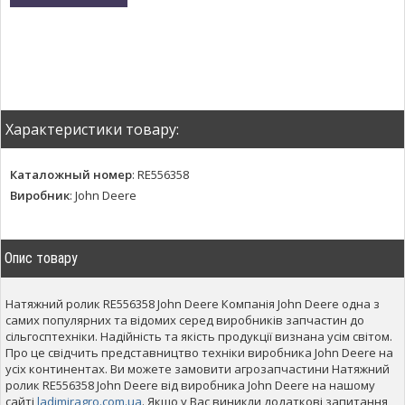
Характеристики товару:
Каталожный номер
:
RE556358
Виробник
:
John Deere
Опис товару
Натяжний ролик RE556358 John Deere Компанія John Deere одна з
самих популярних та відомих серед виробників запчастин до
сільгосптехніки. Надійність та якість продукції визнана усім світом.
Про це свідчить представництво техніки виробника John Deere на
усіх континентах. Ви можете замовити агрозапчастини Натяжний
ролик RE556358 John Deere від виробника John Deere на нашому
сайті
ladimiragro.com.ua
. Якщо у Вас виникли додаткові запитання