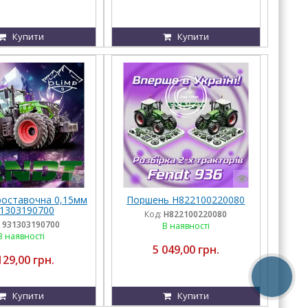
Купити
Купити
оставочна 0,15мм
Поршень H822100220080
1303190700
Код:
H822100220080
931303190700
В наявності
В наявності
5 049,00 грн.
129,00 грн.
Купити
Купити