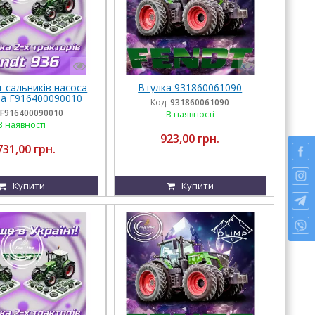
 сальників насоса
Втулка 931860061090
а F916400090010
Код:
931860061090
F916400090010
В наявності
В наявності
923,00 грн.
731,00 грн.
Купити
Купити