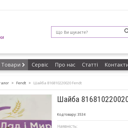
ки
Товари
Сервіс
Про нас
Статті
Контакт
талог
>
Fendt
>
Шайба 816810220020 Fendt
Шайба 816810220020
Код товару:
3534
Наявність: