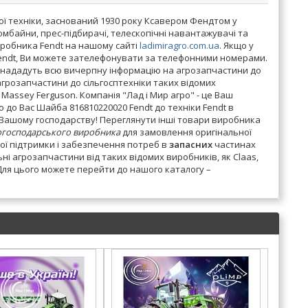
ої техніки, заснований 1930 року Ксавером Фендтом у
омбайни, прес-підбирачі, телескопічні навантажувачі та
иробника Fendt на нашому сайті
ladimiragro.com.ua
. Якщо у
 Fendt, Ви можете зателефонувати за телефонними номерами.
ни нададуть всю вичерпну інформацію на агрозапчастини до
агрозапчастини до сільгосптехніки таких відомих
e, Massey Ferguson. Компанія "Лад і Мир агро" - це Ваш
до Вас Шайба 816810220020 Fendt до техніки Fendt в
р Вашому господарству! Переглянути інші товари виробника
огосподарського виробника
для замовлення оригінальної
ої підтримки і забезпечення потреб в
запасних
частинах
ні агрозапчастини від таких відомих виробників, як Claas,
х. Для цього можете перейти до нашого каталогу –