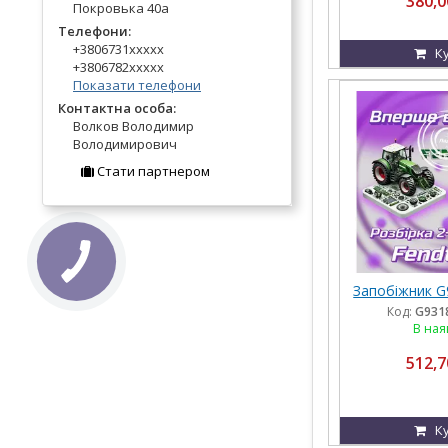
380,0
Покровька 40а
Телефони:
+3806731xxxxx
К
+3806782xxxxx
Показати телефони
Контактна особа:
Волков Володимир
Володимирович
Стати партнером
Запобіжник G
Код:
G931
В ная
512,7
К