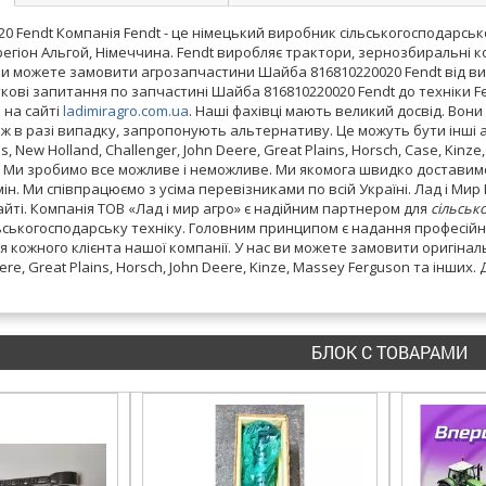
0 Fendt Компанія Fendt - це німецький виробник сільськогосподарськ
егіон Альгой, Німеччина. Fendt виробляє трактори, зернозбиральні к
 Ви можете замовити агрозапчастини Шайба 816810220020 Fendt від в
кові запитання по запчастині Шайба 816810220020 Fendt до техніки
 на сайті
ladimiragro.com.ua
. Наші фахівці мають великий досвід. Во
кож в разі випадку, запропонують альтернативу. Це можуть бути інші 
, New Holland, Challenger, John Deere, Great Plains, Horsch, Case, Kinz
 Ми зробимо все можливе і неможливе. Ми якомога швидко доставимо 
н. Ми співпрацюємо з усіма перевізниками по всій Україні. Лад і Ми
йті. Компанія ТОВ «Лад і мир агро» є надійним партнером для
сільськ
ьськогосподарську техніку. Головним принципом є надання професійн
я кожного клієнта нашої компанії. У нас ви можете замовити оригіналь
eere, Great Plains, Horsch, John Deere, Kinze, Massey Ferguson та інши
БЛОК С ТОВАРАМИ