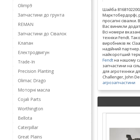
Olimp9
Шайба 81681022002
Запчастини до грунта
Марктобердорфі, р
просапні сівалки.
REMAN
Вас виникли додат
Всі номери вказані
Запчастини до Сівалок
техніки Fendt. Та
Клапан
виробників як Claas
надійний партнер.
Електродвигун
найкоротший термі
Fendt
на нашому са
Trade-In
запчастини на сіл
Precision Planting
для агротехніки дл
Challenger, John D
Olimac Drago
агрозапчастини
Моторні масла
Cojali Parts
Worthington
Bellota
Caterpillar
Great Plains