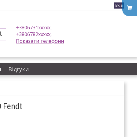
Вхід
+3806731xxxxx,
+3806782xxxxx,
Показати телефони
и
Відгуки
 Fendt