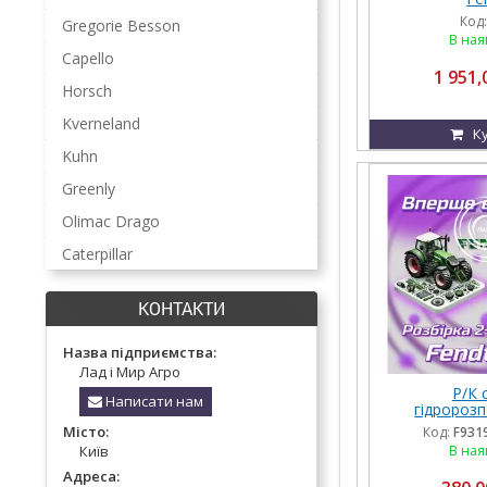
Код
Gregorie Besson
В ная
Capello
1 951,
Horsch
Kverneland
К
Kuhn
Greenly
Olimac Drago
Caterpillar
КОНТАКТИ
Назва підприємства:
Лад і Мир Агро
Р/К с
Написати нам
гідророзп
F93196
Місто:
Код:
F931
В ная
Київ
Адреса: