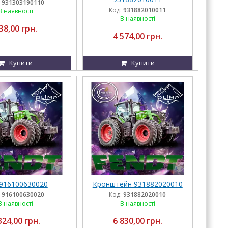
931303190110
Код:
931882010011
В наявності
В наявності
38,00 грн.
4 574,00 грн.
Купити
Купити
916100630020
Кронштейн 931882020010
916100630020
Код:
931882020010
В наявності
В наявності
324,00 грн.
6 830,00 грн.