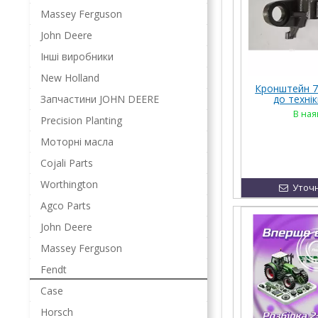
Massey Ferguson
John Deere
Інші виробники
New Holland
Кронштейн 7
Запчастини JOHN DEERE
до техні
Challenger, M
В ная
Precision Planting
Моторні масла
Cojali Parts
Worthington
Уточн
Agco Parts
John Deere
Massey Ferguson
Fendt
Case
Horsch