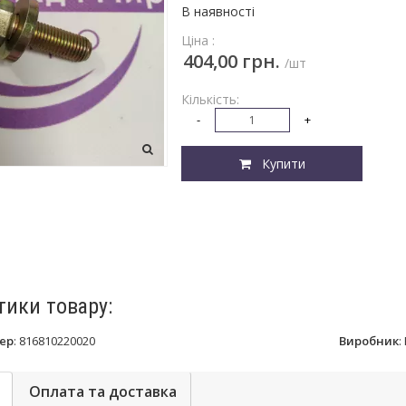
В наявності
Ціна :
404,00 грн.
/шт
Кількість:
-
+
Купити
тики товару:
ер
:
816810220020
Виробник
:
Оплата та доставка