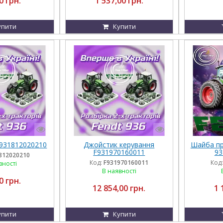
0 грн.
1 537,00 грн.
упити
Купити
931812020210
Джойстик керування
Шайба пр
F931970160011
93
812020210
Код:
F931970160011
Код:
вності
В наявності
0 грн.
12 854,00 грн.
1 
упити
Купити