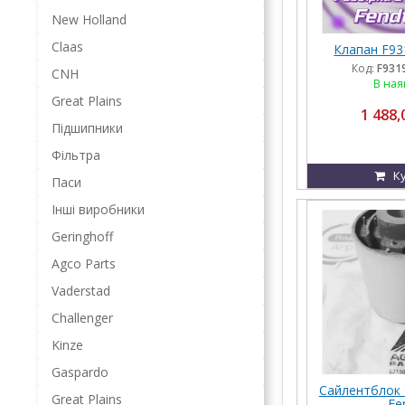
New Holland
Claas
Клапан F93
Код:
F931
CNH
В ная
Great Plains
1 488,
Підшипники
Фільтра
К
Паси
Інші виробники
Geringhoff
Agco Parts
Vaderstad
Challenger
Kinze
Gaspardo
Сайлентблок 
Great Plains
Fe