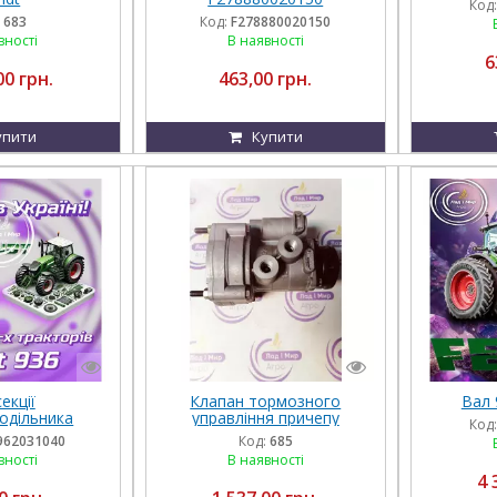
Код:
:
683
Код:
F278880020150
вності
В наявності
6
00 грн.
463,00 грн.
упити
Купити
екції
Клапан тормозного
Вал 
одільника
управління причепу
Код:
2031040
9730090100, AC597A,
962031040
Код:
685
WA03032 Fendt
вності
В наявності
4 