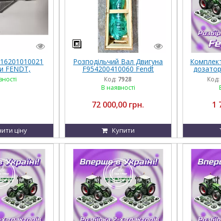
16201010021
Розподільчий Вал Двигуна
Комплект
ки FENDT,
F954200410060 Fendt
дозатор
F, Agco Parts
вності
Код:
7928
Код:
В наявності
72 000,00 грн.
1 
ити ціну
Купити