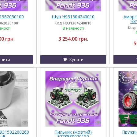
1962030100
Щуп H931304240010
Аморт
H8
962030100
Код:
H931304240010
Код:
вності
В наявності
00 грн.
3 254,00 грн.
5
упити
Купити
931502200260
Пильник (жовтий)
Пружин
ndt
F278880020150