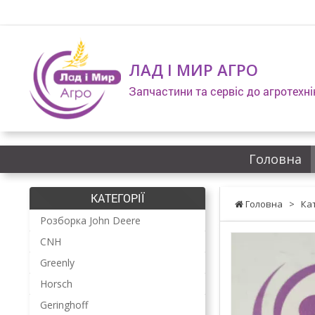
ЛАД І МИР АГРО
Запчастини та сервіс до агротехні
Головна
КАТЕГОРІЇ
Головна
>
Ка
Розборка John Deere
CNH
Greenly
Horsch
Geringhoff