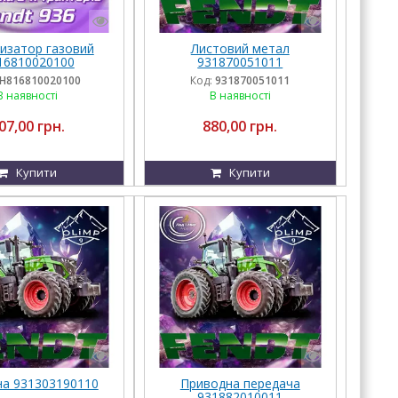
изатор газовий
Листовий метал
16810020100
931870051011
H816810020100
Код:
931870051011
В наявності
В наявності
07,00 грн.
880,00 грн.
Купити
Купити
а 931303190110
Приводна передача
931882010011