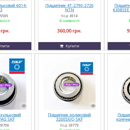
льковий 6014-
Підшипник 4T-2790-2720
Підшип
3
NTN
6308SEE
1
5505
Код:
4514
вності
В наявності
 грн.
360,00 грн.
9
упити
Купити
 кульковий
Підшипник роликовий
Підши
/AG SKF
32005X/Q SKF
конічн
243683
20756
Код:
20773