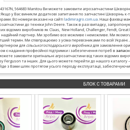
943167N, 564683 Manitou Ви можете замовити агрозапчастини Шкворінь 
. Якщо у Вас виникли додаткові запитання по запчастині Шкворінь к-т
ами. Всі номери вказані на сайті
ladimiragro.com.ua
. Наші фахівці м
озапчастини до техніки John Deere. Також в разі випадку, запропону
ких відомих виробників як Claas, New Holland, Challenger, Fendt, Great 
ш надійний партнер. Ми зробимо все можливе і неможливе. Ми якомога
тший термін. Ми співпрацюємо з усіма перевізниками по всій Україні.
партнером для
сільськогосподарського виробника
для замовлення ориг
м є надання професійної підтримки і забезпечення потреб в
запасн
 можете замовити оригінальні агрозапчастини від таких відомих виробник
sey Ferguson та інших. Для цього можете перейти до нашого каталогу 
йде з Вами шлях протягом усього періоду експлуатації, забеспечуючи
БЛОК С ТОВАРАМИ