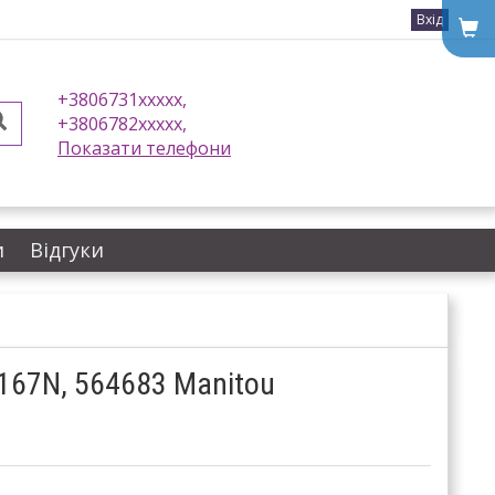
Вхід
+3806731xxxxx,
+3806782xxxxx,
Показати телефони
и
Відгуки
3167N, 564683 Manitou