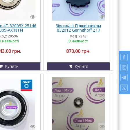
к 4T-32005X 25146
Зірочка з Підшипником
005-AX NTN
032012 Geringhoff Z17
Код:
20596
Код:
7343
В наявності
В наявності
43,00 грн.
870,00 грн.
Купити
Купити