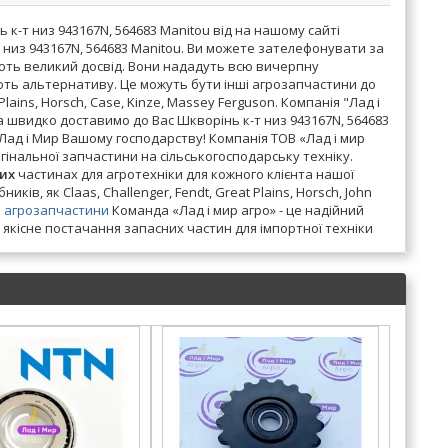
к-т низ 943167N, 564683 Manitou від на нашому сайті
 низ 943167N, 564683 Manitou. Ви можете зателефонувати за
ають великий досвід. Вони нададуть всю вичерпну
ють альтернативу. Це можуть бути інші агрозапчастини до
Plains, Horsch, Case, Kinze, Massey Ferguson. Компанія "Лад і
 швидко доставимо до Вас Шкворінь к-т низ 943167N, 564683
 Лад і Мир Вашому господарству! Компанія ТОВ «Лад і мир
інальної запчастини на сільськогосподарську техніку.
их
частинах для агротехніки для кожного клієнта нашої
ів, як Claas, Challenger, Fendt, Great Plains, Horsch, John
–
агрозапчастини
Команда «Лад і мир агро» - це надійний
 якісне постачання запасних частин для імпортної техніки