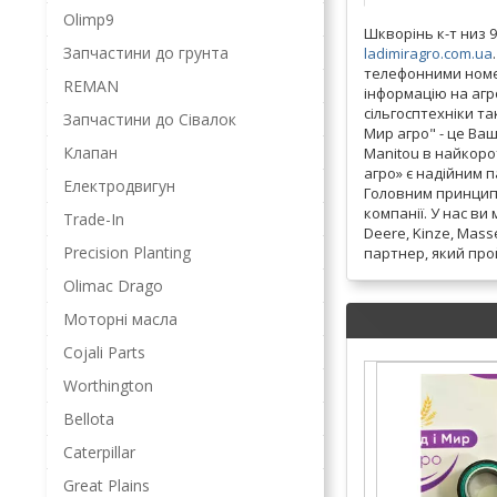
Olimp9
Шкворінь к-т низ 
Запчастини до грунта
ladimiragro.com.ua
телефонними номер
REMAN
інформацію на агр
сільгосптехніки та
Запчастини до Сівалок
Мир агро" - це Ва
Клапан
Manitou в найкоро
агро» є надійним 
Електродвигун
Головним принципо
компанії. У нас ви
Trade-In
Deere, Kinze, Mas
Precision Planting
партнер, який про
Olimac Drago
Моторні масла
Cojali Parts
Worthington
Bellota
Caterpillar
Great Plains