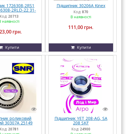
ник 1726308-2RS1
Підшипник 30206A Kinex
 6308-2RLD-22 31-
Код:
870
588410 SKF
Код:
20713
В наявності
В наявності
111,00 грн.
23,00 грн.
Купити
Купити
пник роликовий
Підшипник YET 208-AG, SA
ий 30307A 25149
208 SKF
0 30307 4T-30307
Код:
20781
Код:
24900
SNR