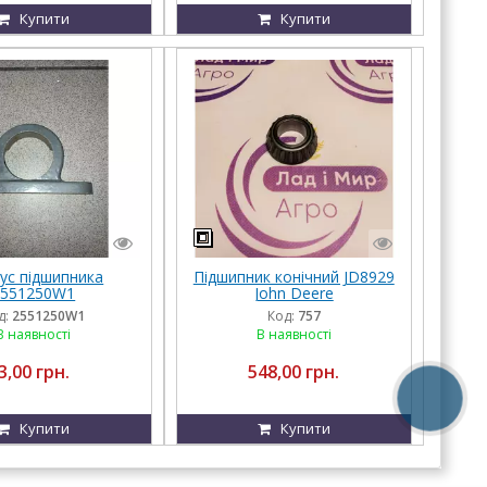
Купити
Купити
ус підшипника
Підшипник конічний JD8929
2551250W1
John Deere
д:
2551250W1
Код:
757
В наявності
В наявності
3,00 грн.
548,00 грн.
Купити
Купити