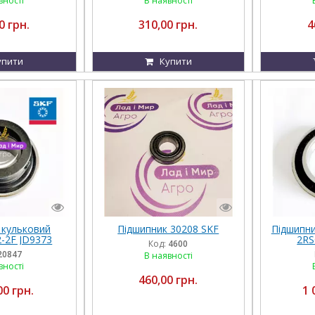
вності
В наявності
0 грн.
310,00 грн.
4
упити
Купити
 кульковий
Підшипник 30208 SKF
Підшипни
-2F JD9373
2RS
Код:
4600
6 70539158
X60550
20847
В наявності
2D1W3 SKF
вності
460,00 грн.
00 грн.
1 