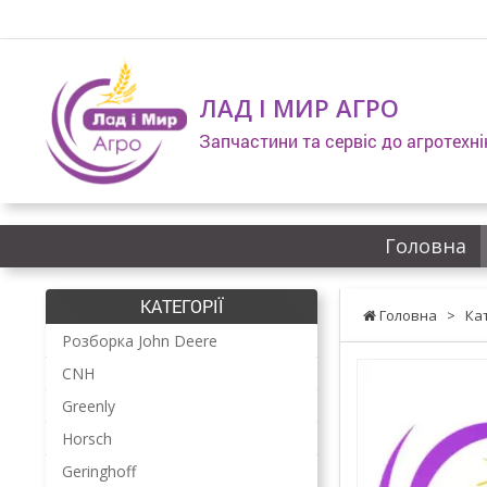
ЛАД І МИР АГРО
Запчастини та сервіс до агротехні
Головна
КАТЕГОРІЇ
Головна
>
Ка
Розборка John Deere
CNH
Greenly
Horsch
Geringhoff