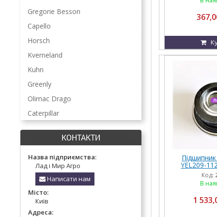
В ная
Gregorie Besson
367,0
Capello
Horsch
К
Kverneland
Kuhn
Greenly
Olimac Drago
Caterpillar
КОНТАКТИ
Назва підприємства:
Підшипник
YEL209-112
Лад і Мир Агро
W208HPPB1
Код:
Написати нам
UEL209-11
В ная
Місто:
1 533,
Київ
Адреса: