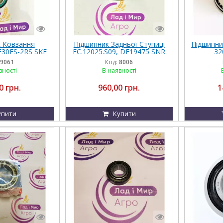
 Ковзання
Підшипник Задньої Ступиці
Підшипни
E30ES-2RS SKF
FC.12025.S09, DE19475 SNR
32
9061
Код:
8006
вності
В наявності
0 грн.
960,00 грн.
1
упити
Купити