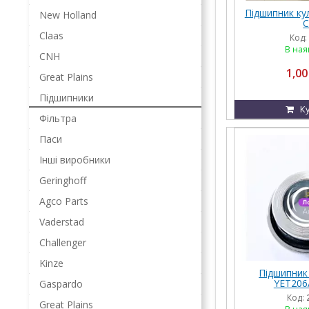
Підшипник ку
New Holland
C
Claas
Код:
В ная
CNH
1,00
Great Plains
Підшипники
К
Фільтра
Паси
Інші виробники
Geringhoff
Agco Parts
Vaderstad
Challenger
Kinze
Підшипник
YET206
Gaspardo
Код:
Great Plains