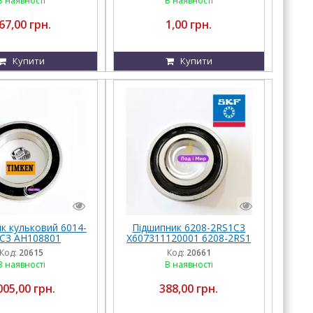
В наявності
В наявності
67,00 грн.
1,00 грн.
Купити
Купити
к кульковий 6014-
Підшипник 6208-2RS1C3
C3 AH108801
X607311120001 6208-2RS1
6301000 2157220
SKF
Код:
20615
Код:
20661
Timken
В наявності
В наявності
005,00 грн.
388,00 грн.