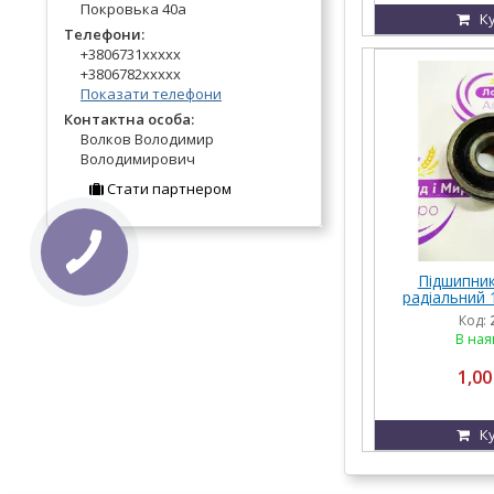
Покровька 40а
К
Телефони:
+3806731xxxxx
+3806782xxxxx
Показати телефони
Контактна особа:
Волков Володимир
Володимирович
Стати партнером
Підшипник
радіальний 
18070
Код:
В ная
1,00
К