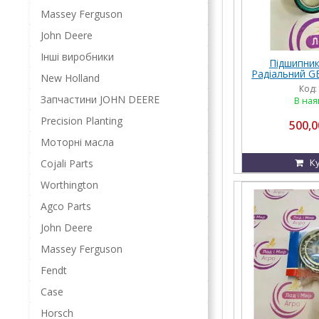
Massey Ferguson
John Deere
Інші виробники
Підшипник
Радіальний G
New Holland
Код:
Запчастини JOHN DEERE
В ная
Precision Planting
500,0
Моторні масла
К
Cojali Parts
Worthington
Agco Parts
John Deere
Massey Ferguson
Fendt
Case
Horsch