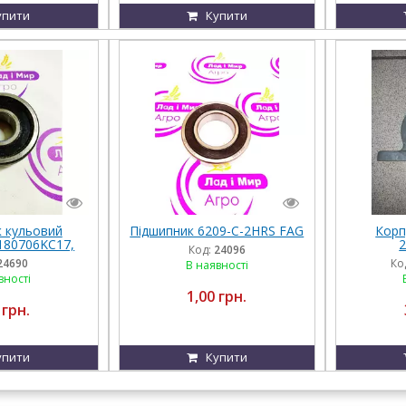
упити
Купити
 кульовий
Підшипник 6209-C-2HRS FAG
Корп
180706KC17,
Код:
24096
6 KC17
24690
Ко
В наявності
вності
1,00 грн.
 грн.
упити
Купити