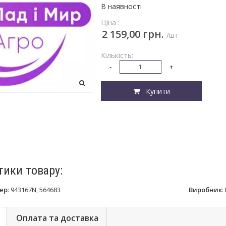
В наявності
Ціна :
2 159,00 грн.
/шт
Кількість:
-
+
Купити
тики товару:
ер
:
943167N, 564683
Виробник
:
Оплата та доставка