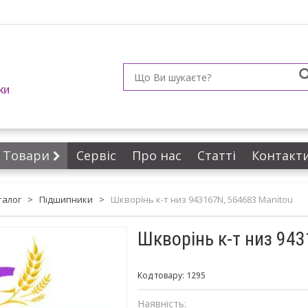
ки
Товари
Сервіс
Про нас
Статті
Контакт
талог
>
Підшипники
>
Шкворінь к-т низ 943167N, 564683 Manitou
Шкворінь к-т низ 94
Код товару:
1295
Наявність: