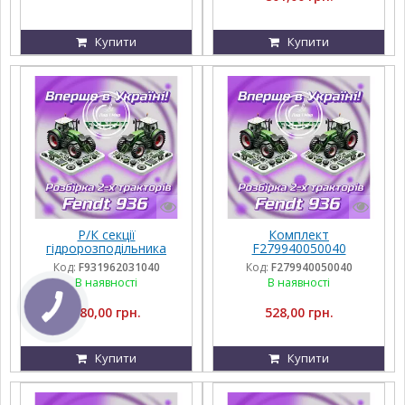
Купити
Купити
Р/К секції
Комплект
гідророзподільника
F279940050040
F931962031040
Код:
F931962031040
Код:
F279940050040
В наявності
В наявності
380,00 грн.
528,00 грн.
Купити
Купити