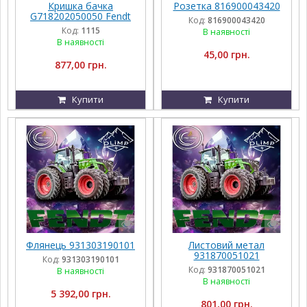
Кришка бачка
Розетка 816900043420
G718202050050 Fendt
Код:
816900043420
Код:
1115
В наявності
В наявності
45,00 грн.
877,00 грн.
Купити
Купити
Флянець 931303190101
Листовий метал
931870051021
Код:
931303190101
Код:
931870051021
В наявності
В наявності
5 392,00 грн.
801,00 грн.