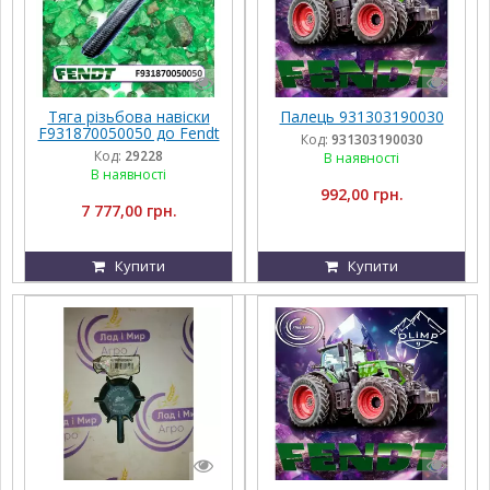
Тяга різьбова навіски
Палець 931303190030
F931870050050 до Fendt
Код:
931303190030
від AGCO
Код:
29228
В наявності
В наявності
992,00 грн.
7 777,00 грн.
Купити
Купити