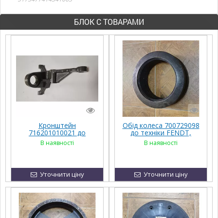
БЛОК С ТОВАРАМИ
Кронштейн
Обід колеса 700729098
716201010021 до
до техніки FENDT,
техніки FENDT,
Challenger, MF, Agco
В наявності
В наявності
Challenger, MF, Agco
Parts
Parts
Уточнити ціну
Уточнити ціну