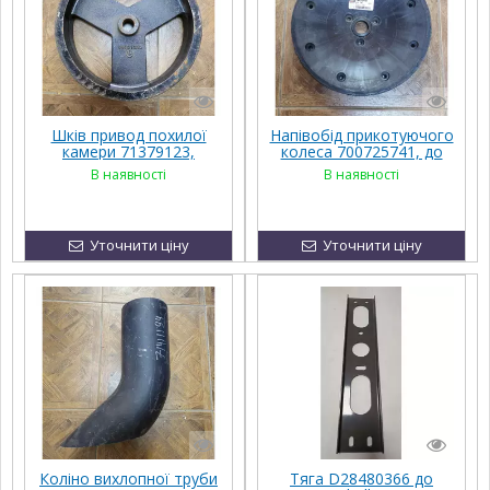
Шкiв привод похилої
Напівобід прикотуючого
камери 71379123,
колеса 700725741, до
FENDT, Challenger, MF,
техніки FENDT,
В наявності
В наявності
Agco Parts
Challenger, MF, Agco
Parts
Уточнити ціну
Уточнити ціну
Коліно вихлопної труби
Тяга D28480366 до