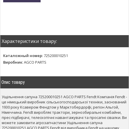
Характеристики товару:
Каталожный номер
:
725200010251
Виробник
:
AGCO PARTS
Опис товару
Ущільнення сапуна 725200010251 AGCO PARTS Fendt Компанія Fendt -
це німецький виробник сільськогосподарської техніки, заснований
1930 року Ксавером Фендтом у Марктобердорфі, регіон Альгой,
Німеччина. Fendt виробляє трактори, зернозбиральні комбайни,
прес-підбирачі, телескопічні навантажувачі та просапні сівалки. Ви
можете замовити агрозапчастини Ущільнення сапуна
725200010251 AGCO PARTS Fendt від виробника Fendt на нашому