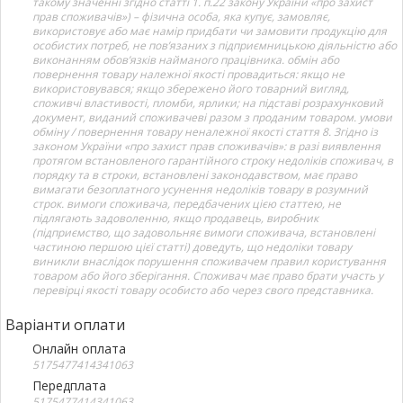
такому значенні згідно статті 1. п.22 закону України «про захист
прав споживачів») – фізична особа, яка купує, замовляє,
використовує або має намір придбати чи замовити продукцію для
особистих потреб, не пов’язаних з підприємницькою діяльністю або
виконанням обов’язків найманого працівника. обмін або
повернення товару належної якості провадиться: якщо не
використовувався; якщо збережено його товарний вигляд,
споживчі властивості, пломби, ярлики; на підставі розрахунковий
документ, виданий споживачеві разом з проданим товаром. умови
обміну / повернення товару неналежної якості стаття 8. Згідно із
законом України «про захист прав споживачів»: в разі виявлення
протягом встановленого гарантійного строку недоліків споживач, в
порядку та в строки, встановлені законодавством, має право
вимагати безоплатного усунення недоліків товару в розумний
строк. вимоги споживача, передбачених цією статтею, не
підлягають задоволенню, якщо продавець, виробник
(підприємство, що задовольняє вимоги споживача, встановлені
частиною першою цієї статті) доведуть, що недоліки товару
виникли внаслідок порушення споживачем правил користування
товаром або його зберігання. Споживач має право брати участь у
перевірці якості товару особисто або через свого представника.
Варіанти оплати
Онлайн оплата
5175477414341063
Передплата
5175477414341063