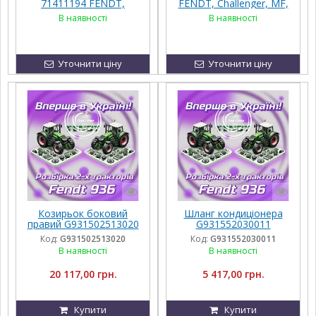
71411194 FENDT,
FENDT, Challenger, MF,
Challenger, MF, Agco Part
Agco Parts
В наявності
В наявності
Уточнити ціну
Уточнити ціну
Козирьок боковий
Шланг кондиціонера
правий G931502513020
G931552030011
Код:
G931502513020
Код:
G931552030011
В наявності
В наявності
20 117,00 грн.
5 417,00 грн.
Купити
Купити