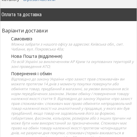
Оплата та доставка
Варіанти доставки
Самовивіз
Можна забрати з нашого офісу за адресою: Київська обл., смт.
Чабани, вул. Покровська 40а;
Нова Пошта (відділення)
По всій Україні за виключенням АР Крим та окупованих територій у
зоні проведення АТО;
Повернення і обмін
Відповідно до закону України «про захист прав споживачів» ви
можете протягом 14 днів з моменту покупки повернути або
обміняти товар, придбаний в магазині, за умови виконання всіх
норм передбачених законом. Умови обміну / повернення товару
належної якості стаття 9. Відповідно до закону України «про захист
прав споживачів»: споживач має право обміняти непродовольчий
товар належної якості на аналогічний у продавця, у якого він був
придбаний, якщо товар не задовольнив його за формою,
габаритами, фасоном, кольором, розміром або з інших причин не
може бути ним використаний за призначенням. Споживач має
право на обмін товару належної якості протягом чотирнадцяти
днів, не рахуючи дня покупки. споживач (термін вживається в