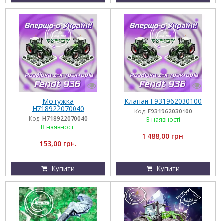
Мотужка
Клапан F931962030100
H718922070040
Код:
F931962030100
Код:
H718922070040
В наявності
В наявності
1 488,00 грн.
153,00 грн.
Купити
Купити