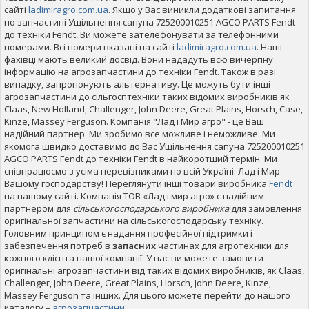
сайті
ladimiragro.com.ua
. Якщо у Вас виникли додаткові запитання
по запчастині Ущільнення сапуна 725200010251 AGCO PARTS Fendt
до техніки Fendt, Ви можете зателефонувати за телефонними
номерами. Всі номери вказані на сайті
ladimiragro.com.ua
. Наші
фахівці мають великий досвід. Вони нададуть всю вичерпну
інформацію на агрозапчастини до техніки Fendt. Також в разі
випадку, запропонують альтернативу. Це можуть бути інші
агрозапчастини до сільгосптехніки таких відомих виробників як
Claas, New Holland, Challenger, John Deere, Great Plains, Horsch, Case,
Kinze, Massey Ferguson. Компанія "Лад і Мир агро" - це Ваш
надійний партнер. Ми зробимо все можливе і неможливе. Ми
якомога швидко доставимо до Вас Ущільнення сапуна 725200010251
AGCO PARTS Fendt до техніки Fendt в найкоротший термін. Ми
співпрацюємо з усіма перевізниками по всій Україні. Лад і Мир
Вашому господарству! Переглянути інші товари виробника
Fendt
на нашому сайті. Компанія ТОВ «Лад і мир агро» є надійним
партнером для
сільськогосподарського виробника
для замовлення
оригінальної запчастини на сільськогосподарську техніку.
Головним принципом є надання професійної підтримки і
забезпечення потреб в
запасних
частинах для агротехніки для
кожного клієнта нашої компанії. У нас ви можете замовити
оригінальні агрозапчастини від таких відомих виробників, як Claas,
Challenger, John Deere, Great Plains, Horsch, John Deere, Kinze,
Massey Ferguson та інших. Для цього можете перейти до нашого
каталогу –
агрозапчастини