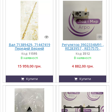
Вал 71389429, 71447419
Регулятор 3902334M91 ,
Передній Верхній
RE283957 , RE57575 ,
Приводу Грохота
RE174764 , AL160578
Код:
11595
Код:
3512
Massey Ferguson
В наявності
В наявності
15 959,00 грн.
4 882,00 грн.
Купити
Купити