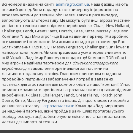
Всі номери вказані на сайті
ladimiragro.com.ua
. Наші фахівці мають
великий досвід. Вони нададуть всю вичерпну інформацію на
агрозапчастини до техніки John Deere. Також в разі випадку,
запропонують альтернативу. Це можуть бути інші агрозапчастини
до сільгосптехніки таких відомих виробників як Claas, New Holland,
Challenger, Fendt, Great Plains, Horsch, Case, Kinze, Massey Ferguson.
Компанія "Лад і Мир агро" - це Ваш надійний партнер. Ми зробимо
все можливе і неможливе. Ми якомога швидко доставимо до Вас
Болт кріплення 1/2x10 SQH Masey Ferguson, Challenger, Sun Flower в
найкоротший термін. Ми співпрацюємо з усіма перевізниками по
всій Україні. Лад і Мир Вашому господарству! Компанія ТОВ «Лад і
мир агро» є надійним партнером для
сільськогосподарського
виробника
для замовлення оригінальної запчастини на
сільськогосподарську техніку. Головним принципом є надання
професійної підтримки і забезпечення потреб в
запасних
частинах для агротехніки для кожного клієнта нашої компанії. У нас
ви можете замовити оригінальні агрозапчастини від таких відомих
виробників, як Claas, Challenger, Fendt, Great Plains, Horsch, John
Deere, Kinze, Massey Ferguson та інших. Для цього можете перейти
до нашого каталогу –
агрозапчастини
Команда «Лад і мир агро» -
це надійний партнер, який пройде з Вами шлях протягом усього
періоду експлуатації, забеспечуючи якісне постачання запасних
частин для імпортної техніки