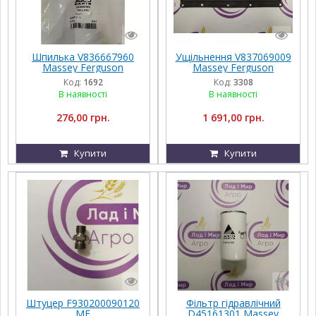
Шпилька V836667960
Ущільнення V837069009
Massey Ferguson
Massey Ferguson
Код:
1692
Код:
3308
В наявності
В наявності
276,00 грн.
1 691,00 грн.
Купити
Купити
Штуцер F930200090120
Фільтр гідравлічний
MF
D45161301 Massey