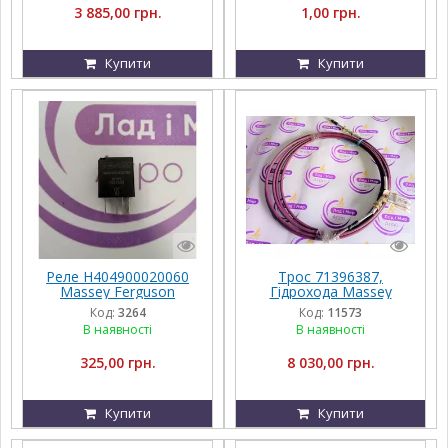
3 885,00 грн.
1,00 грн.
Купити
Купити
Реле H404900020060
Трос 71396387,
Massey Ferguson
Гідрохода Massey
Ferguson 9690
Код:
3264
Код:
11573
В наявності
В наявності
325,00 грн.
8 030,00 грн.
Купити
Купити