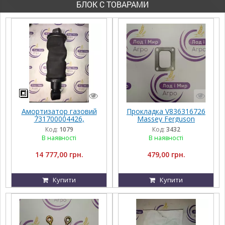
БЛОК С ТОВАРАМИ
Амортизатор газовий
Прокладка V836316726
731700004426,
Massey Ferguson
G931502200120,
Код:
1079
Код:
3432
G931502200100, Massey
В наявності
В наявності
Ferguson
14 777,00 грн.
479,00 грн.
Купити
Купити