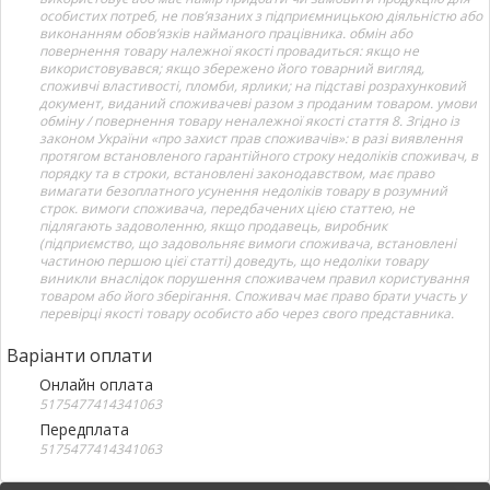
особистих потреб, не пов’язаних з підприємницькою діяльністю або
виконанням обов’язків найманого працівника. обмін або
повернення товару належної якості провадиться: якщо не
використовувався; якщо збережено його товарний вигляд,
споживчі властивості, пломби, ярлики; на підставі розрахунковий
документ, виданий споживачеві разом з проданим товаром. умови
обміну / повернення товару неналежної якості стаття 8. Згідно із
законом України «про захист прав споживачів»: в разі виявлення
протягом встановленого гарантійного строку недоліків споживач, в
порядку та в строки, встановлені законодавством, має право
вимагати безоплатного усунення недоліків товару в розумний
строк. вимоги споживача, передбачених цією статтею, не
підлягають задоволенню, якщо продавець, виробник
(підприємство, що задовольняє вимоги споживача, встановлені
частиною першою цієї статті) доведуть, що недоліки товару
виникли внаслідок порушення споживачем правил користування
товаром або його зберігання. Споживач має право брати участь у
перевірці якості товару особисто або через свого представника.
Варіанти оплати
Онлайн оплата
5175477414341063
Передплата
5175477414341063