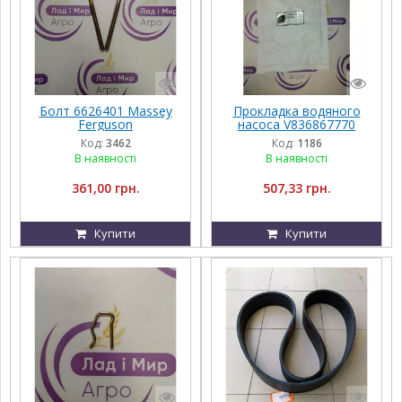
Болт 6626401 Massey
Прокладка водяного
Ferguson
насоса V836867770
AGCO PARTS Massey
Код:
3462
Код:
1186
Ferguson
В наявності
В наявності
361,00 грн.
507,33 грн.
Купити
Купити