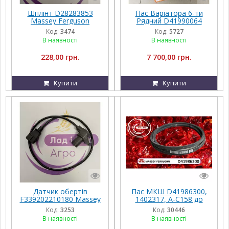
Шплінт D28283853
Пас Варіатора 6-ти
Massey Ferguson
Рядний D41990064
Massey Ferguson 6B
Код:
3474
Код:
5727
BP/H-3315
В наявності
В наявності
228,00 грн.
7 700,00 грн.
Купити
Купити
Датчик обертів
Пас МКШ D41986300,
F339202210180 Massey
1402317, A-C158 до
Ferguson
Massey Ferguson
Код:
3253
Код:
30446
В наявності
В наявності