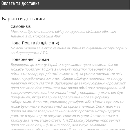
Оплата та доставка
Варіанти доставки
Самовивіз
Можна забрати з нашого офісу за адресою: Київська обл., смт.
Чабани, вул. Покровська 40а;
Нова Пошта (відділення)
По всій Україні за виключенням АР Крим та окупованих територій у
зоні проведення АТО;
Повернення і обмін
Відповідно до закону України «про захист прав споживачів» ви
можете протягом 14 днів з моменту покупки повернути або
обміняти товар, придбаний в магазині, за умови виконання всіх
норм передбачених законом. Умови обміну / повернення товару
належної якості стаття 9. Відповідно до закону України «про захист
прав споживачів»: споживач має право обміняти непродовольчий
товар належної якості на аналогічний у продавця, у якого він був
придбаний, якщо товар не задовольнив його за формою,
габаритами, фасоном, кольором, розміром або з інших причин не
може бути ним використаний за призначенням. Споживач має
право на обмін товару належної якості протягом чотирнадцяти
днів, не рахуючи дня покупки. споживач (термін вживається в
такому значенні згідно статті 1. п.22 закону України «про захист
прав споживачів») – фізична особа, яка купує, замовляє,
використовує або має намір придбати чи замовити продукцію для