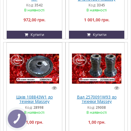
Ferguson
Код:
3542
Код:
3345
В наявності
В наявності
972,00 грн.
1 001,00 грн.
Купити
Купити
Шкiв 108843W1 до
Вал 2570091W93 до
техніки Massey
техніки Massey
Ferguson, FENDT,
Ferguson, FENDT,
Код:
28998
Код:
29008
Challenger, Agco Parts
Challenger, Agco Parts
В наявності
В наявності
1,00 грн.
1,00 грн.