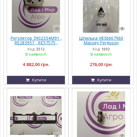
Регулятор 3902334M91 ,
Шпилька V836667960
RE283957 , RE57575 ,
Massey Ferguson
RE174764 , AL160578
Код:
3512
Код:
1692
В наявності
В наявності
4 882,00 грн.
276,00 грн.
Купити
Купити