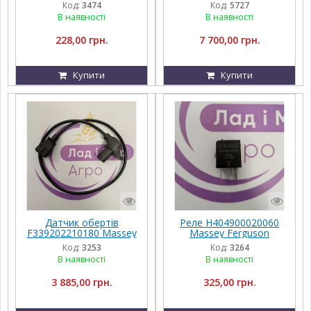
Massey Ferguson 6B
Код:
3474
Код:
5727
BP/H-3315
В наявності
В наявності
228,00 грн.
7 700,00 грн.
Купити
Купити
Датчик обертів
Реле H404900020060
F339202210180 Massey
Massey Ferguson
Ferguson
Код:
3253
Код:
3264
В наявності
В наявності
3 885,00 грн.
325,00 грн.