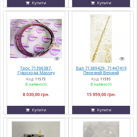
Купити
Купити
Трос 71396387,
Вал 71389429, 71447419
Гідрохода Massey
Передній Верхній
Ferguson 9690
Приводу Грохота
Код:
11573
Код:
11595
Massey Ferguson
В наявності
В наявності
8 030,00 грн.
15 959,00 грн.
Купити
Купити