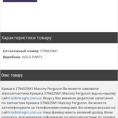
Характеристики товару:
Каталожный номер
:
3794325M1
Виробник
:
AGCO PARTS
Опис товару
Кришка 3794325M1 Massey Ferguson Ви можете замовити
агрозапчастини Кришка 3794325M1 Massey Ferguson від на нашому
сайті
ladimiragro.com.ua
. Якщо у Вас виникли додаткові запитання
по запчастині Кришка 3794325M1 Massey Ferguson. Ви можете
зателефонувати за телефонними номерами. Всі номери вказані на
сайті
ladimiragro.com.ua
. Наші фахівці мають великий досвід. Вони
нададуть всю вичерпну інформацію на агрозапчастини до техніки