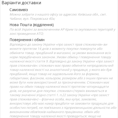
Варіанти доставки
Самовивіз
Можна забрати з нашого офісу за адресою: Київська обл., смт.
Чабани, вул. Покровська 40а;
Нова Пошта (відділення)
По всій Україні за виключенням АР Крим та окупованих територій у
зоні проведення АТО;
Повернення і обмін
Відповідно до закону України «про захист прав споживачів» ви
можете протягом 14 днів з моменту покупки повернути або
обміняти товар, придбаний в магазині, за умови виконання всіх
норм передбачених законом. Умови обміну / повернення товару
належної якості стаття 9. Відповідно до закону України «про захист
прав споживачів»: споживач має право обміняти непродовольчий
товар належної якості на аналогічний у продавця, у якого він був
придбаний, якщо товар не задовольнив його за формою,
габаритами, фасоном, кольором, розміром або з інших причин не
може бути ним використаний за призначенням. Споживач має
право на обмін товару належної якості протягом чотирнадцяти
днів, не рахуючи дня покупки. споживач (термін вживається в
такому значенні згідно статті 1. п.22 закону України «про захист
прав споживачів») – фізична особа, яка купує, замовляє,
використовує або має намір придбати чи замовити продукцію для
особистих потреб, не пов’язаних з підприємницькою діяльністю або
виконанням обов’язків найманого працівника. обмін або
повернення товару належної якості провадиться: якщо не