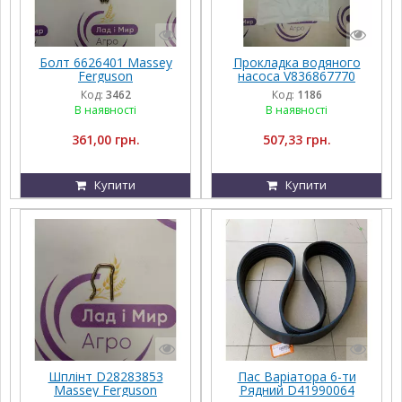
Болт 6626401 Massey
Прокладка водяного
Ferguson
насоса V836867770
AGCO PARTS Massey
Код:
3462
Код:
1186
Ferguson
В наявності
В наявності
361,00 грн.
507,33 грн.
Купити
Купити
Шплінт D28283853
Пас Варіатора 6-ти
Massey Ferguson
Рядний D41990064