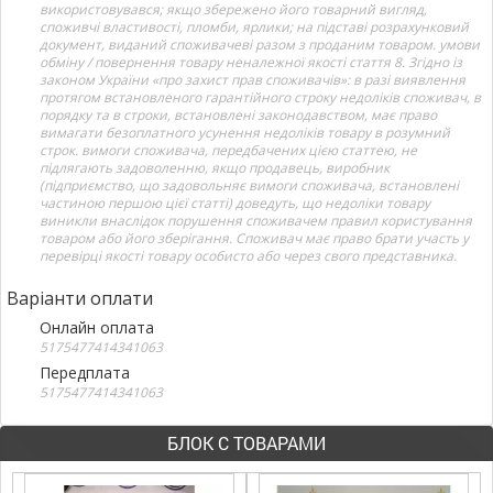
використовувався; якщо збережено його товарний вигляд,
споживчі властивості, пломби, ярлики; на підставі розрахунковий
документ, виданий споживачеві разом з проданим товаром. умови
обміну / повернення товару неналежної якості стаття 8. Згідно із
законом України «про захист прав споживачів»: в разі виявлення
протягом встановленого гарантійного строку недоліків споживач, в
порядку та в строки, встановлені законодавством, має право
вимагати безоплатного усунення недоліків товару в розумний
строк. вимоги споживача, передбачених цією статтею, не
підлягають задоволенню, якщо продавець, виробник
(підприємство, що задовольняє вимоги споживача, встановлені
частиною першою цієї статті) доведуть, що недоліки товару
виникли внаслідок порушення споживачем правил користування
товаром або його зберігання. Споживач має право брати участь у
перевірці якості товару особисто або через свого представника.
Варіанти оплати
Онлайн оплата
5175477414341063
Передплата
5175477414341063
БЛОК С ТОВАРАМИ