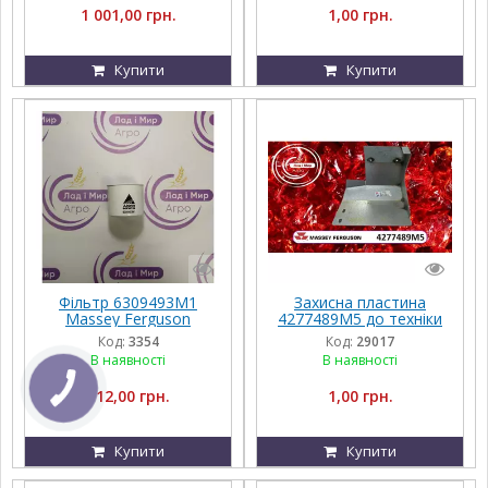
1 001,00 грн.
1,00 грн.
Купити
Купити
Фільтр 6309493M1
Захисна пластина
Massey Ferguson
4277489M5 до техніки
Massey Ferguson,
Код:
3354
Код:
29017
FENDT, Challenger, Agco
В наявності
В наявності
Parts
112,00 грн.
1,00 грн.
Купити
Купити