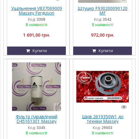
Ущільнення V837069009
Штуцер F930200090120
Massey Ferguson
MF
Код:
3308
Код:
3542
В наявності
В наявності
1 691,00 грн.
972,00 грн.
Купити
Купити
Фільтр гідравлічний
Шків 2619350W1 до
D45161301 Massey
техніки Massey
Ferguson
Ferguson, FENDT,
Код:
3345
Код:
29003
Challenger, Agco Parts
В наявності
В наявності