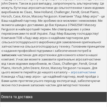
John Deere. Також в разі випадку, запропонують альтернативу. Це
можуть бути інші агрозапчастини до сільгосптехніки таких відомих
виробників як Claas, New Holland, Challenger, Fendt, Great Plains,
Horsch, Case, Kinze, Massey Ferguson. Компанія "Лад і Мир агро" - це
Ваш надійний партнер. Ми зробимо все можливе і неможливе. Ми
якомога швидко доставимо до Вас Кришка 3794325M1 Massey
Ferguson в найкоротший термін. Ми співпрацюємо з усіма
перевізниками по всій Україні. Лад і Мир Вашому господарству!
Компанія ТОВ «Лад і мир агро» є надійним партнером для
сільськогосподарського виробника
для замовлення оригінальної
запчастини на сільськогосподарську техніку. Головним принципом
є надання професійної підтримки і забезпечення потреб в
запасних
частинах для агротехніки для кожного клієнта нашої
компанії. У нас ви можете замовити оригінальні агрозапчастини
від таких відомих виробників, як Claas, Challenger, Fendt, Great
Plains, Horsch, John Deere, Kinze, Massey Ferguson та інших. Для
цього можете перейти до нашого каталогу –
агрозапчастини
Команда «Лад і мир агро» - це надійний партнер, який пройде з
Вами шлях протягом усього періоду експлуатації, забеспечуючи
якісне постачання запасних частин для імпортної техніки
Оплата та доставка