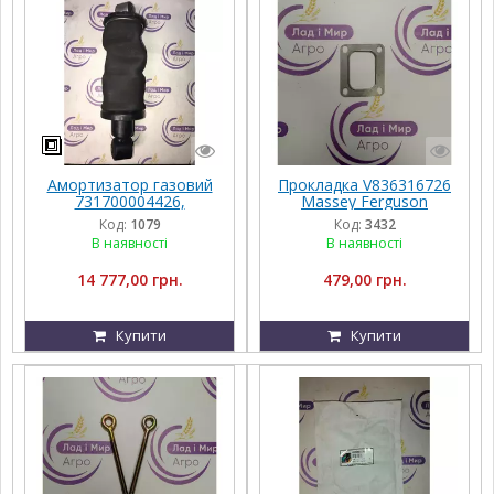
Амортизатор газовий
Прокладка V836316726
731700004426,
Massey Ferguson
G931502200120,
Код:
1079
Код:
3432
G931502200100, Massey
В наявності
В наявності
Ferguson
14 777,00 грн.
479,00 грн.
Купити
Купити