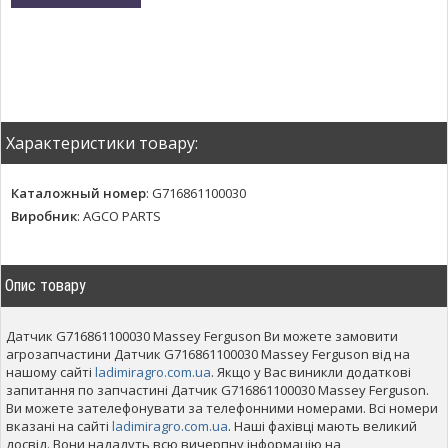
Характеристики товару:
Каталожный номер
:
G716861100030
Виробник
:
AGCO PARTS
Опис товару
Датчик G716861100030 Massey Ferguson Ви можете замовити
агрозапчастини Датчик G716861100030 Massey Ferguson від на
нашому сайті
ladimiragro.com.ua
. Якщо у Вас виникли додаткові
запитання по запчастині Датчик G716861100030 Massey Ferguson.
Ви можете зателефонувати за телефонними номерами. Всі номери
вказані на сайті
ladimiragro.com.ua
. Наші фахівці мають великий
досвід. Вони нададуть всю вичерпну інформацію на