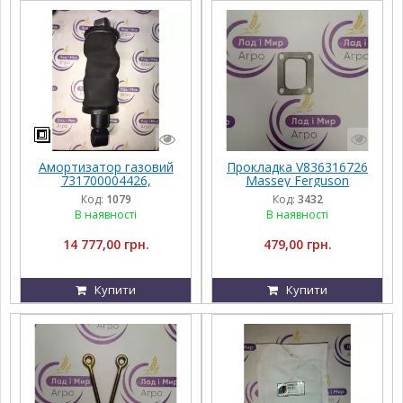
Амортизатор газовий
Прокладка V836316726
731700004426,
Massey Ferguson
G931502200120,
Код:
1079
Код:
3432
G931502200100, Massey
В наявності
В наявності
Ferguson
14 777,00 грн.
479,00 грн.
Купити
Купити