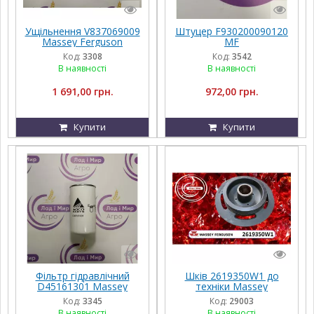
Ущільнення V837069009
Штуцер F930200090120
Massey Ferguson
MF
Код:
3308
Код:
3542
В наявності
В наявності
1 691,00 грн.
972,00 грн.
Купити
Купити
Фільтр гідравлічний
Шків 2619350W1 до
D45161301 Massey
техніки Massey
Ferguson
Ferguson, FENDT,
Код:
3345
Код:
29003
Challenger, Agco Parts
В наявності
В наявності