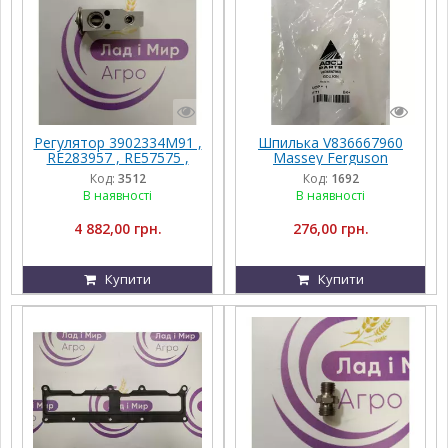
Регулятор 3902334M91 ,
Шпилька V836667960
RE283957 , RE57575 ,
Massey Ferguson
RE174764 , AL160578
Код:
3512
Код:
1692
В наявності
В наявності
4 882,00 грн.
276,00 грн.
Купити
Купити