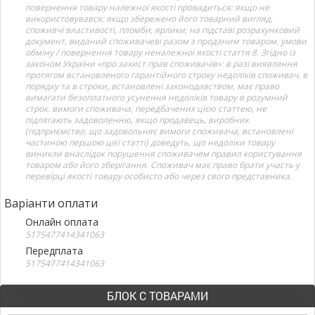
повернення товару належної якості провадиться: якщо не
використовувався; якщо збережено його товарний вигляд,
споживчі властивості, пломби, ярлики; на підставі розрахунковий
документ, виданий споживачеві разом з проданим товаром. умови
обміну / повернення товару неналежної якості стаття 8. Згідно із
законом України «про захист прав споживачів»: в разі виявлення
протягом встановленого гарантійного строку недоліків споживач, в
порядку та в строки, встановлені законодавством, має право
вимагати безоплатного усунення недоліків товару в розумний
строк. вимоги споживача, передбачених цією статтею, не
підлягають задоволенню, якщо продавець, виробник
(підприємство, що задовольняє вимоги споживача, встановлені
частиною першою цієї статті) доведуть, що недоліки товару
виникли внаслідок порушення споживачем правил користування
товаром або його зберігання. Споживач має право брати участь у
перевірці якості товару особисто або через свого представника.
Варіанти оплати
Онлайн оплата
5175477414341063
Передплата
5175477414341063
БЛОК С ТОВАРАМИ