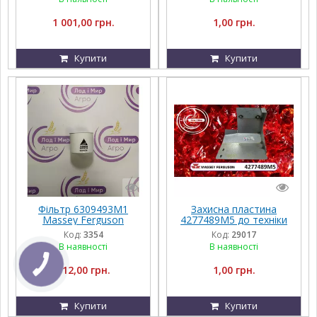
1 001,00 грн.
1,00 грн.
Купити
Купити
Фільтр 6309493M1
Захисна пластина
Massey Ferguson
4277489M5 до техніки
Massey Ferguson,
Код:
3354
Код:
29017
FENDT, Challenger, Agco
В наявності
В наявності
Parts
112,00 грн.
1,00 грн.
Купити
Купити