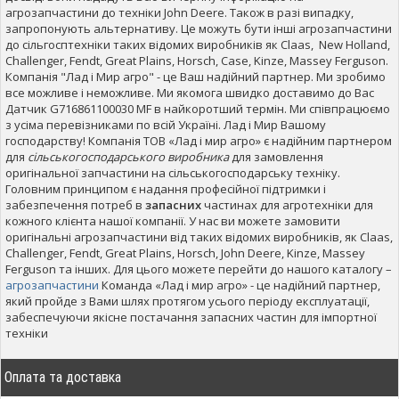
агрозапчастини до техніки John Deere. Також в разі випадку,
запропонують альтернативу. Це можуть бути інші агрозапчастини
до сільгосптехніки таких відомих виробників як Claas, New Holland,
Challenger, Fendt, Great Plains, Horsch, Case, Kinze, Massey Ferguson.
Компанія "Лад і Мир агро" - це Ваш надійний партнер. Ми зробимо
все можливе і неможливе. Ми якомога швидко доставимо до Вас
Датчик G716861100030 MF в найкоротший термін. Ми співпрацюємо
з усіма перевізниками по всій Україні. Лад і Мир Вашому
господарству! Компанія ТОВ «Лад і мир агро» є надійним партнером
для
сільськогосподарського виробника
для замовлення
оригінальної запчастини на сільськогосподарську техніку.
Головним принципом є надання професійної підтримки і
забезпечення потреб в
запасних
частинах для агротехніки для
кожного клієнта нашої компанії. У нас ви можете замовити
оригінальні агрозапчастини від таких відомих виробників, як Claas,
Challenger, Fendt, Great Plains, Horsch, John Deere, Kinze, Massey
Ferguson та інших. Для цього можете перейти до нашого каталогу –
агрозапчастини
Команда «Лад і мир агро» - це надійний партнер,
який пройде з Вами шлях протягом усього періоду експлуатації,
забеспечуючи якісне постачання запасних частин для імпортної
техніки
Оплата та доставка