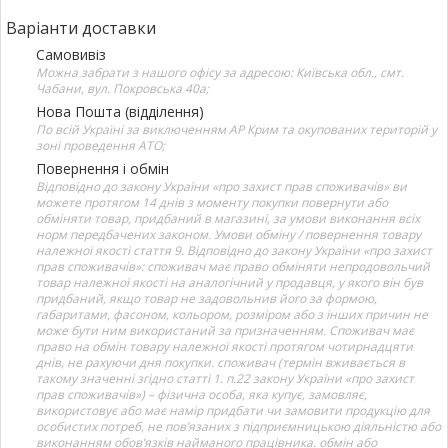
Варіанти доставки
Самовивіз
Можна забрати з нашого офісу за адресою: Київська обл., смт.
Чабани, вул. Покровська 40а;
Нова Пошта (відділення)
По всій Україні за виключенням АР Крим та окупованих територій у
зоні проведення АТО;
Повернення і обмін
Відповідно до закону України «про захист прав споживачів» ви
можете протягом 14 днів з моменту покупки повернути або
обміняти товар, придбаний в магазині, за умови виконання всіх
норм передбачених законом. Умови обміну / повернення товару
належної якості стаття 9. Відповідно до закону України «про захист
прав споживачів»: споживач має право обміняти непродовольчий
товар належної якості на аналогічний у продавця, у якого він був
придбаний, якщо товар не задовольнив його за формою,
габаритами, фасоном, кольором, розміром або з інших причин не
може бути ним використаний за призначенням. Споживач має
право на обмін товару належної якості протягом чотирнадцяти
днів, не рахуючи дня покупки. споживач (термін вживається в
такому значенні згідно статті 1. п.22 закону України «про захист
прав споживачів») – фізична особа, яка купує, замовляє,
використовує або має намір придбати чи замовити продукцію для
особистих потреб, не пов’язаних з підприємницькою діяльністю або
виконанням обов’язків найманого працівника. обмін або