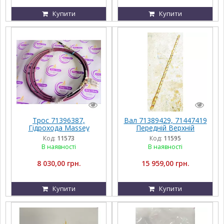
Купити
Купити
Трос 71396387,
Вал 71389429, 71447419
Гідрохода Massey
Передній Верхній
Ferguson 9690
Приводу Грохота
Код:
11573
Код:
11595
Massey Ferguson
В наявності
В наявності
8 030,00 грн.
15 959,00 грн.
Купити
Купити