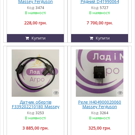
Massey Ferguson
Рядний D41990064
Massey Ferguson 6B
Код:
3474
Код:
5727
BP/H-3315
В наявності
В наявності
228,00 грн.
7 700,00 грн.
Купити
Купити
Датчик обертів
Реле H404900020060
F339202210180 Massey
Massey Ferguson
Ferguson
Код:
3253
Код:
3264
В наявності
В наявності
3 885,00 грн.
325,00 грн.