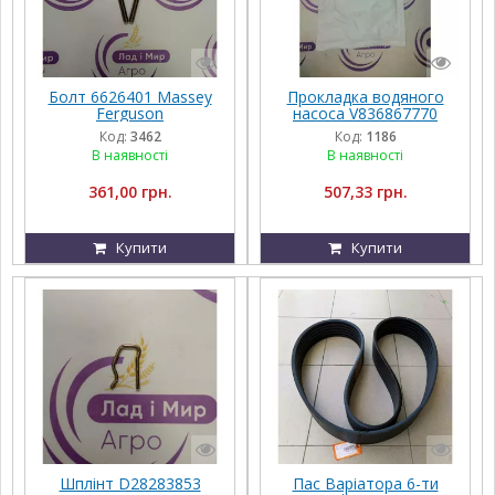
Болт 6626401 Massey
Прокладка водяного
Ferguson
насоса V836867770
AGCO PARTS Massey
Код:
3462
Код:
1186
Ferguson
В наявності
В наявності
361,00 грн.
507,33 грн.
Купити
Купити
Шплінт D28283853
Пас Варіатора 6-ти