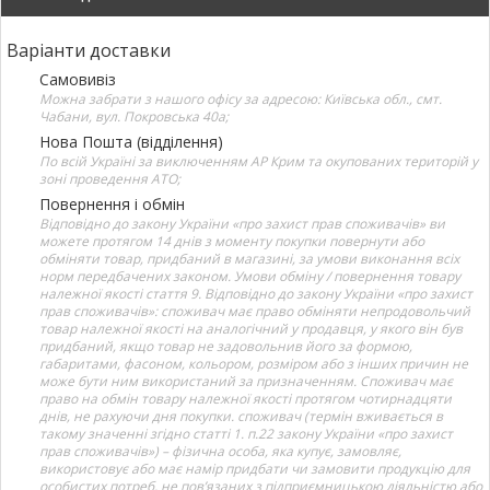
Варіанти доставки
Самовивіз
Можна забрати з нашого офісу за адресою: Київська обл., смт.
Чабани, вул. Покровська 40а;
Нова Пошта (відділення)
По всій Україні за виключенням АР Крим та окупованих територій у
зоні проведення АТО;
Повернення і обмін
Відповідно до закону України «про захист прав споживачів» ви
можете протягом 14 днів з моменту покупки повернути або
обміняти товар, придбаний в магазині, за умови виконання всіх
норм передбачених законом. Умови обміну / повернення товару
належної якості стаття 9. Відповідно до закону України «про захист
прав споживачів»: споживач має право обміняти непродовольчий
товар належної якості на аналогічний у продавця, у якого він був
придбаний, якщо товар не задовольнив його за формою,
габаритами, фасоном, кольором, розміром або з інших причин не
може бути ним використаний за призначенням. Споживач має
право на обмін товару належної якості протягом чотирнадцяти
днів, не рахуючи дня покупки. споживач (термін вживається в
такому значенні згідно статті 1. п.22 закону України «про захист
прав споживачів») – фізична особа, яка купує, замовляє,
використовує або має намір придбати чи замовити продукцію для
особистих потреб, не пов’язаних з підприємницькою діяльністю або