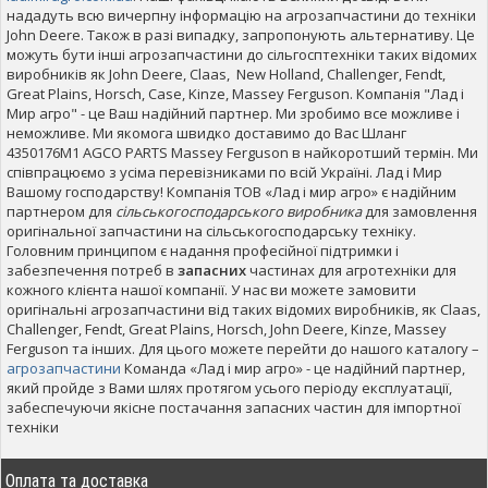
нададуть всю вичерпну інформацію на агрозапчастини до техніки
John Deere. Також в разі випадку, запропонують альтернативу. Це
можуть бути інші агрозапчастини до сільгосптехніки таких відомих
виробників як John Deere, Claas, New Holland, Challenger, Fendt,
Great Plains, Horsch, Case, Kinze, Massey Ferguson. Компанія "Лад і
Мир агро" - це Ваш надійний партнер. Ми зробимо все можливе і
неможливе. Ми якомога швидко доставимо до Вас Шланг
4350176M1 AGCO PARTS Massey Ferguson в найкоротший термін. Ми
співпрацюємо з усіма перевізниками по всій Україні. Лад і Мир
Вашому господарству! Компанія ТОВ «Лад і мир агро» є надійним
партнером для
сільськогосподарського виробника
для замовлення
оригінальної запчастини на сільськогосподарську техніку.
Головним принципом є надання професійної підтримки і
забезпечення потреб в
запасних
частинах для агротехніки для
кожного клієнта нашої компанії. У нас ви можете замовити
оригінальні агрозапчастини від таких відомих виробників, як Claas,
Challenger, Fendt, Great Plains, Horsch, John Deere, Kinze, Massey
Ferguson та інших. Для цього можете перейти до нашого каталогу –
агрозапчастини
Команда «Лад і мир агро» - це надійний партнер,
який пройде з Вами шлях протягом усього періоду експлуатації,
забеспечуючи якісне постачання запасних частин для імпортної
техніки
Оплата та доставка