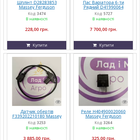
Шплінт D28283853
Пас Варіатора 6-ти
Massey Ferguson
Рядний D41990064
Massey Ferguson 6B
Код:
3474
Код:
5727
BP/H-3315
В наявності
В наявності
228,00 грн.
7 700,00 грн.
Купити
Купити
Датчик обертів
Реле H404900020060
F339202210180 Massey
Massey Ferguson
Ferguson
Код:
3253
Код:
3264
В наявності
В наявності
3 885,00 грн.
325,00 грн.