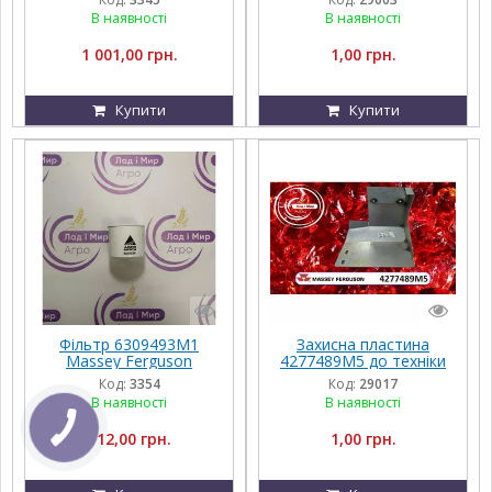
Challenger, Agco Parts
В наявності
В наявності
1 001,00 грн.
1,00 грн.
Купити
Купити
Фільтр 6309493M1
Захисна пластина
Massey Ferguson
4277489M5 до техніки
Massey Ferguson,
Код:
3354
Код:
29017
FENDT, Challenger, Agco
В наявності
В наявності
Parts
112,00 грн.
1,00 грн.