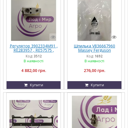
Регулятор 3902334M91 ,
Шпилька V836667960
RE283957 , RE57575 ,
Massey Ferguson
RE174764 , AL160578
Код:
3512
Код:
1692
В наявності
В наявності
4 882,00 грн.
276,00 грн.
Купити
Купити