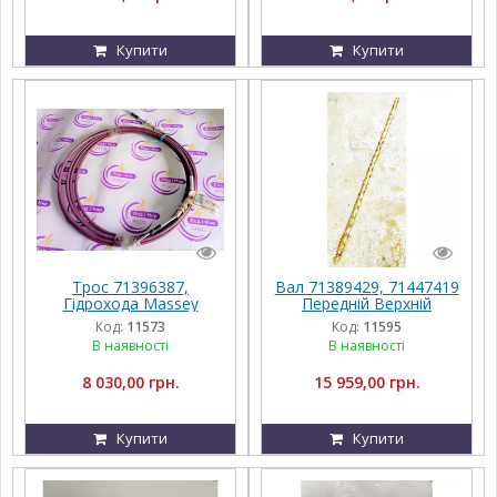
Купити
Купити
Трос 71396387,
Вал 71389429, 71447419
Гідрохода Massey
Передній Верхній
Ferguson 9690
Приводу Грохота
Код:
11573
Код:
11595
Massey Ferguson
В наявності
В наявності
8 030,00 грн.
15 959,00 грн.
Купити
Купити