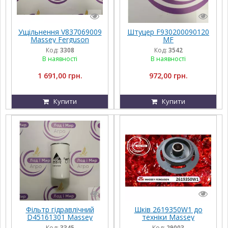
Ущільнення V837069009
Штуцер F930200090120
Massey Ferguson
MF
Код:
3308
Код:
3542
В наявності
В наявності
1 691,00 грн.
972,00 грн.
Купити
Купити
Фільтр гідравлічний
Шків 2619350W1 до
D45161301 Massey
техніки Massey
Ferguson
Ferguson, FENDT,
Код:
3345
Код:
29003