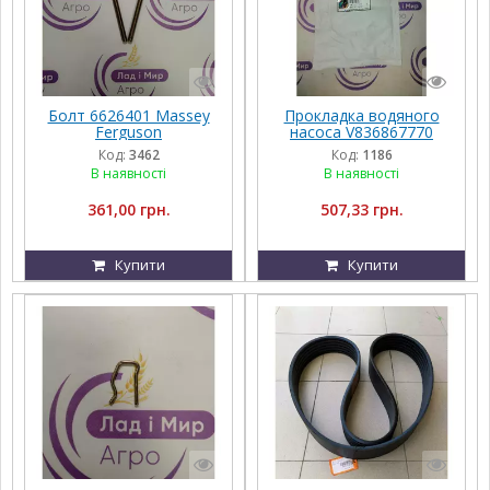
Болт 6626401 Massey
Прокладка водяного
Ferguson
насоса V836867770
AGCO PARTS Massey
Код:
3462
Код:
1186
Ferguson
В наявності
В наявності
361,00 грн.
507,33 грн.
Купити
Купити