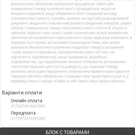
виконанням обов’язків найманого працівника. обмін або
повернення товару належної якості провадиться: якщо не
використовувався; якщо збережено його товарний вигляд,
споживчі властивості, пломби, ярлики; на підставі розрахунковий
документ, виданий споживачеві разом з проданим товаром. умови
обміну / повернення товару неналежної якості стаття 8. Згідно із
законом України «про захист прав споживачів»: в разі виявлення
протягом встановленого гарантійного строку недоліків споживач, в
порядку та в строки, встановлені законодавством, має право
вимагати безоплатного усунення недоліків товару в розумний
строк. вимоги споживача, передбачених цією статтею, не
підлягають задоволенню, якщо продавець, виробник
(підприємство, що задовольняє вимоги споживача, встановлені
частиною першою цієї статті) доведуть, що недоліки товару
виникли внаслідок порушення споживачем правил користування
товаром або його зберігання. Споживач має право брати участь у
перевірці якості товару особисто або через свого представника.
Варіанти оплати
Онлайн оплата
5175477414341063
Передплата
5175477414341063
БЛОК С ТОВАРАМИ