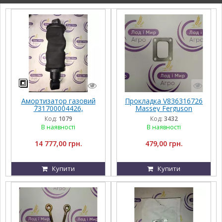
Амортизатор газовий
Прокладка V836316726
731700004426,
Massey Ferguson
G931502200120,
Код:
1079
Код:
3432
G931502200100, Massey
В наявності
В наявності
Ferguson
14 777,00 грн.
479,00 грн.
Купити
Купити