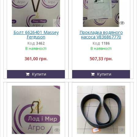
Болт 6626401 Massey
Прокладка водяного
Ferguson
насоса V836867770
AGCO PARTS Massey
Код:
3462
Код:
1186
Ferguson
В наявності
В наявності
361,00 грн.
507,33 грн.
Купити
Купити