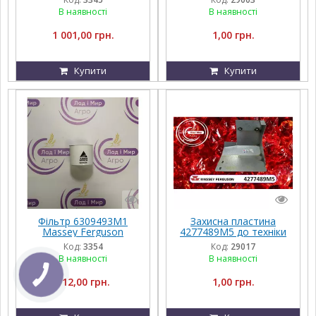
Challenger, Agco Parts
В наявності
В наявності
1 001,00 грн.
1,00 грн.
Купити
Купити
Фільтр 6309493M1
Захисна пластина
Massey Ferguson
4277489M5 до техніки
Massey Ferguson,
Код:
3354
Код:
29017
FENDT, Challenger, Agco
В наявності
В наявності
Parts
112,00 грн.
1,00 грн.