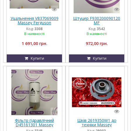
Ущільнення V837069009
Штуцер F930200090120
Massey Ferguson
MF
Код:
3308
Код:
3542
В наявності
В наявності
1 691,00 грн.
972,00 грн.
Купити
Купити
Фільтр гідравлічний
Шків 2619350W1 до
D45161301 Massey
техніки Massey
Ferguson
Ferguson, FENDT,
Код:
3345
Код:
29003