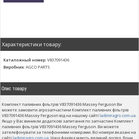
Характеристики товару:
Каталожный номер
:
V837091436
Виробник
:
AGCO PARTS
Опис товару
Комплект паливних фільтрів V837091436 Massey Ferguson Ви
можете замовити агрозапчастини Комплект паливних фільтрів
V837091436 Massey Ferguson від на нашому сайті
ladimiragro.com.ua
.
Якщо у Вас виникли додаткові запитання по запчастині Комплект
паливних фільтрів V837091436 Massey Ferguson. Ви можете
зателефонувати за телефонними номерами. Всі номери вказані на
сайті
ladimiragro.com.ua
. Наші фахівці мають великий досвід. Вони