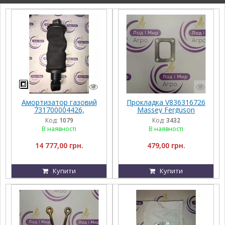
Амортизатор газовий
Прокладка V836316726
731700004426,
Massey Ferguson
G931502200120,
Код:
1079
Код:
3432
G931502200100, Massey
В наявності
В наявності
Ferguson
14 777,00 грн.
479,00 грн.
Купити
Купити