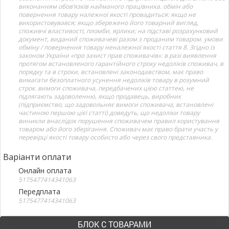
виконанням обов’язків найманого працівника. обмін або
повернення товару належної якості провадиться: якщо не
використовувався; якщо збережено його товарний вигляд,
споживчі властивості, пломби, ярлики; на підставі розрахунковий
документ, виданий споживачеві разом з проданим товаром. умови
обміну / повернення товару неналежної якості стаття 8. Згідно із
законом України «про захист прав споживачів»: в разі виявлення
протягом встановленого гарантійного строку недоліків споживач, в
порядку та в строки, встановлені законодавством, має право
вимагати безоплатного усунення недоліків товару в розумний
строк. вимоги споживача, передбачених цією статтею, не
підлягають задоволенню, якщо продавець, виробник
(підприємство, що задовольняє вимоги споживача, встановлені
частиною першою цієї статті) доведуть, що недоліки товару
виникли внаслідок порушення споживачем правил користування
товаром або його зберігання. Споживач має право брати участь у
перевірці якості товару особисто або через свого представника.
Варіанти оплати
Онлайн оплата
5175477414341063
Передплата
5175477414341063
БЛОК С ТОВАРАМИ