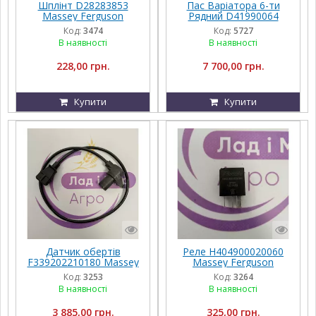
Шплінт D28283853
Пас Варіатора 6-ти
Massey Ferguson
Рядний D41990064
Massey Ferguson 6B
Код:
3474
Код:
5727
BP/H-3315
В наявності
В наявності
228,00 грн.
7 700,00 грн.
Купити
Купити
Датчик обертів
Реле H404900020060
F339202210180 Massey
Massey Ferguson
Ferguson
Код:
3253
Код:
3264
В наявності
В наявності
3 885,00 грн.
325,00 грн.