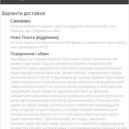
Варіанти доставки
Самовивіз
Можна забрати з нашого офісу за адресою: Київська обл., смт.
Чабани, вул. Покровська 40а;
Нова Пошта (відділення)
По всій Україні за виключенням АР Крим та окупованих територій у
зоні проведення АТО;
Повернення і обмін
Відповідно до закону України «про захист прав споживачів» ви
можете протягом 14 днів з моменту покупки повернути або
обміняти товар, придбаний в магазині, за умови виконання всіх
норм передбачених законом. Умови обміну / повернення товару
належної якості стаття 9. Відповідно до закону України «про захист
прав споживачів»: споживач має право обміняти непродовольчий
товар належної якості на аналогічний у продавця, у якого він був
придбаний, якщо товар не задовольнив його за формою,
габаритами, фасоном, кольором, розміром або з інших причин не
може бути ним використаний за призначенням. Споживач має
право на обмін товару належної якості протягом чотирнадцяти
днів, не рахуючи дня покупки. споживач (термін вживається в
такому значенні згідно статті 1. п.22 закону України «про захист
прав споживачів») – фізична особа, яка купує, замовляє,
використовує або має намір придбати чи замовити продукцію для
особистих потреб, не пов’язаних з підприємницькою діяльністю або