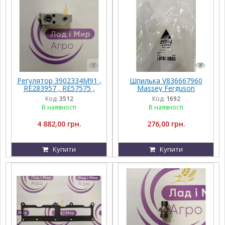
Регулятор 3902334M91 ,
Шпилька V836667960
RE283957 , RE57575 ,
Massey Ferguson
RE174764 , AL160578
Код:
3512
Код:
1692
В наявності
В наявності
4 882,00 грн.
276,00 грн.
Купити
Купити