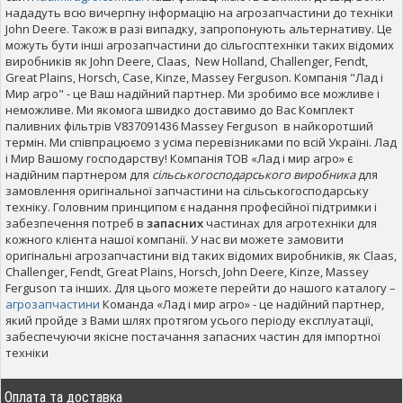
нададуть всю вичерпну інформацію на агрозапчастини до техніки
John Deere. Також в разі випадку, запропонують альтернативу. Це
можуть бути інші агрозапчастини до сільгосптехніки таких відомих
виробників як John Deere, Claas, New Holland, Challenger, Fendt,
Great Plains, Horsch, Case, Kinze, Massey Ferguson. Компанія "Лад і
Мир агро" - це Ваш надійний партнер. Ми зробимо все можливе і
неможливе. Ми якомога швидко доставимо до Вас Комплект
паливних фільтрів V837091436 Massey Ferguson в найкоротший
термін. Ми співпрацюємо з усіма перевізниками по всій Україні. Лад
і Мир Вашому господарству! Компанія ТОВ «Лад і мир агро» є
надійним партнером для
сільськогосподарського виробника
для
замовлення оригінальної запчастини на сільськогосподарську
техніку. Головним принципом є надання професійної підтримки і
забезпечення потреб в
запасних
частинах для агротехніки для
кожного клієнта нашої компанії. У нас ви можете замовити
оригінальні агрозапчастини від таких відомих виробників, як Claas,
Challenger, Fendt, Great Plains, Horsch, John Deere, Kinze, Massey
Ferguson та інших. Для цього можете перейти до нашого каталогу –
агрозапчастини
Команда «Лад і мир агро» - це надійний партнер,
який пройде з Вами шлях протягом усього періоду експлуатації,
забеспечуючи якісне постачання запасних частин для імпортної
техніки
Оплата та доставка