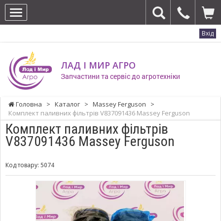
Вхід
ЛАД І МИР АГРО
Запчастини та сервіс до агротехніки
Головна
>
Каталог
>
Massey Ferguson
>
Комплект паливних фільтрів V837091436 Massey Ferguson
Комплект паливних фільтрів
V837091436 Massey Ferguson
Код товару:
5074