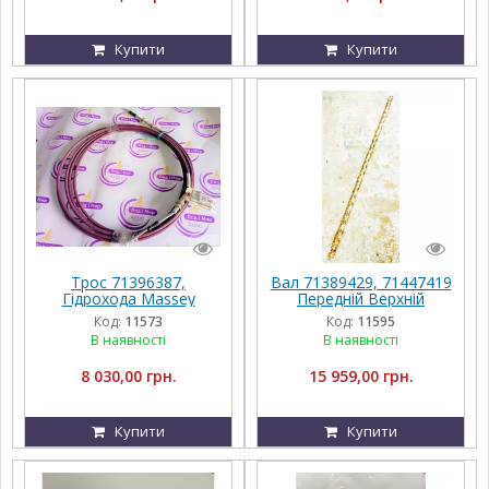
Купити
Купити
Трос 71396387,
Вал 71389429, 71447419
Гідрохода Massey
Передній Верхній
Ferguson 9690
Приводу Грохота
Код:
11573
Код:
11595
Massey Ferguson
В наявності
В наявності
8 030,00 грн.
15 959,00 грн.
Купити
Купити