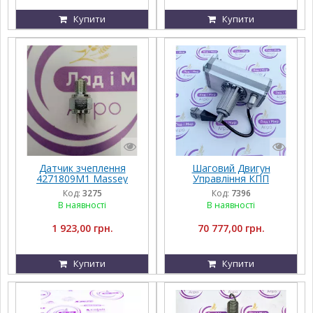
Купити
Купити
Датчик зчеплення
Шаговий Двигун
4271809M1 Massey
Управління КПП
Ferguson
G931100970012,
Код:
3275
Код:
7396
G931970160105,
В наявності
В наявності
G931100970010,
718933936,
1 923,00 грн.
70 777,00 грн.
G931100970011 Massey
Ferguson
Купити
Купити