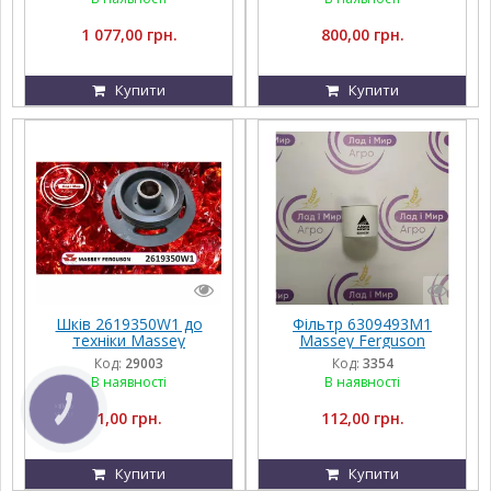
1 077,00 грн.
800,00 грн.
Купити
Купити
Шків 2619350W1 до
Фільтр 6309493M1
техніки Massey
Massey Ferguson
Ferguson, FENDT,
Код:
29003
Код:
3354
Challenger, Agco Parts
В наявності
В наявності
КНОПКА
1,00 грн.
112,00 грн.
ЗВ'ЯЗКУ
Купити
Купити