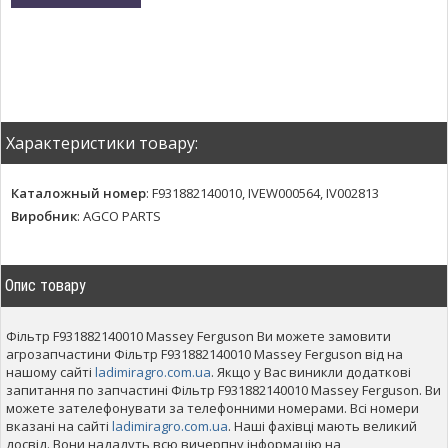
Характеристики товару:
Каталожный номер
:
F931882140010, IVEW000564, IV002813
Виробник
:
AGCO PARTS
Опис товару
Фільтр F931882140010 Massey Ferguson Ви можете замовити
агрозапчастини Фільтр F931882140010 Massey Ferguson від на
нашому сайті
ladimiragro.com.ua
. Якщо у Вас виникли додаткові
запитання по запчастині Фільтр F931882140010 Massey Ferguson. Ви
можете зателефонувати за телефонними номерами. Всі номери
вказані на сайті
ladimiragro.com.ua
. Наші фахівці мають великий
досвід. Вони нададуть всю вичерпну інформацію на