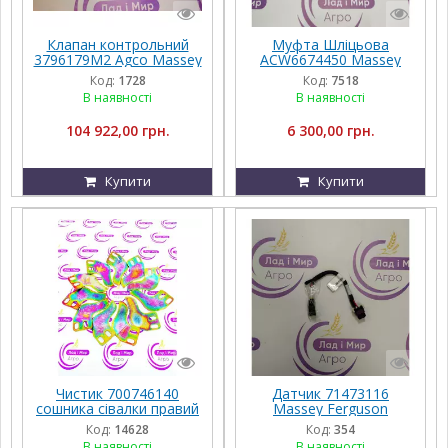
Клапан контрольний
Муфта Шліцьова
3796179M2 Agco Massey
ACW6674450 Massey
Ferguson
Ferguson
Код:
1728
Код:
7518
В наявності
В наявності
104 922,00 грн.
6 300,00 грн.
Купити
Купити
Чистик 700746140
Датчик 71473116
сошника сівалки правий
Massey Ferguson
на техніку Massey
Код:
14628
Код:
354
Ferguson, Fendt
В наявності
В наявності