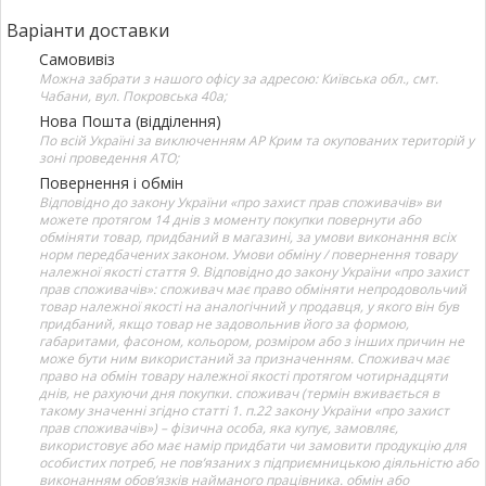
Варіанти доставки
Самовивіз
Можна забрати з нашого офісу за адресою: Київська обл., смт.
Чабани, вул. Покровська 40а;
Нова Пошта (відділення)
По всій Україні за виключенням АР Крим та окупованих територій у
зоні проведення АТО;
Повернення і обмін
Відповідно до закону України «про захист прав споживачів» ви
можете протягом 14 днів з моменту покупки повернути або
обміняти товар, придбаний в магазині, за умови виконання всіх
норм передбачених законом. Умови обміну / повернення товару
належної якості стаття 9. Відповідно до закону України «про захист
прав споживачів»: споживач має право обміняти непродовольчий
товар належної якості на аналогічний у продавця, у якого він був
придбаний, якщо товар не задовольнив його за формою,
габаритами, фасоном, кольором, розміром або з інших причин не
може бути ним використаний за призначенням. Споживач має
право на обмін товару належної якості протягом чотирнадцяти
днів, не рахуючи дня покупки. споживач (термін вживається в
такому значенні згідно статті 1. п.22 закону України «про захист
прав споживачів») – фізична особа, яка купує, замовляє,
використовує або має намір придбати чи замовити продукцію для
особистих потреб, не пов’язаних з підприємницькою діяльністю або
виконанням обов’язків найманого працівника. обмін або