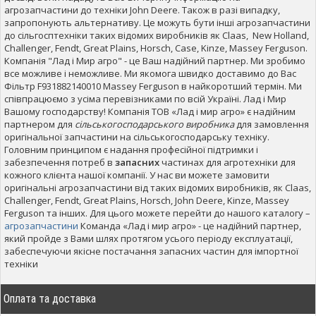
агрозапчастини до техніки John Deere. Також в разі випадку,
запропонують альтернативу. Це можуть бути інші агрозапчастини
до сільгосптехніки таких відомих виробників як Claas, New Holland,
Challenger, Fendt, Great Plains, Horsch, Case, Kinze, Massey Ferguson.
Компанія "Лад і Мир агро" - це Ваш надійний партнер. Ми зробимо
все можливе і неможливе. Ми якомога швидко доставимо до Вас
Фільтр F931882140010 Massey Ferguson в найкоротший термін. Ми
співпрацюємо з усіма перевізниками по всій Україні. Лад і Мир
Вашому господарству! Компанія ТОВ «Лад і мир агро» є надійним
партнером для
сільськогосподарського виробника
для замовлення
оригінальної запчастини на сільськогосподарську техніку.
Головним принципом є надання професійної підтримки і
забезпечення потреб в
запасних
частинах для агротехніки для
кожного клієнта нашої компанії. У нас ви можете замовити
оригінальні агрозапчастини від таких відомих виробників, як Claas,
Challenger, Fendt, Great Plains, Horsch, John Deere, Kinze, Massey
Ferguson та інших. Для цього можете перейти до нашого каталогу –
агрозапчастини
Команда «Лад і мир агро» - це надійний партнер,
який пройде з Вами шлях протягом усього періоду експлуатації,
забеспечуючи якісне постачання запасних частин для імпортної
техніки
Оплата та доставка