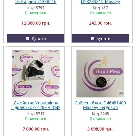
ти Рядний 71388216
D28283815 Massey
Massey Ferguson
Ferguson
Код:
5797
Код:
467
В наявності
В наявності
12 360,00 грн.
243,00 грн.
Купити
Купити
Джойстик Управління
Сайлентблок D46481400
Гідравлікою 4289763M2
Massey Ferguson
Fendt
Код:
5717
Код:
3245
В наявності
В наявності
7 000,00 грн.
3 098,00 грн.