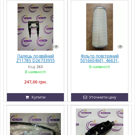
Палець подвійний
Фільтр повітряний
Z11785 D26733955
5016604M1, 46631,
71386906 LA322702450
PA2539, P525944,
Код:
263
В наявності
AXE37174 06503514
9846495 до техніки
В наявності
30820002 Schumacher
Massey Ferguson,
FENDT, Challenger, Ag
247,00 грн.
Купити
Уточнити ціну