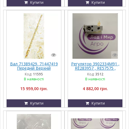
Купити
Купити
Вал 71389429, 71447419
Регулятор 3902334M91 ,
Передній Верхній
RE283957 , RE57575 ,
Приводу Грохота
RE174764 , AL160578
Код:
11595
Код:
3512
Massey Ferguson
В наявності
В наявності
15 959,00 грн.
4 882,00 грн.
Купити
Купити