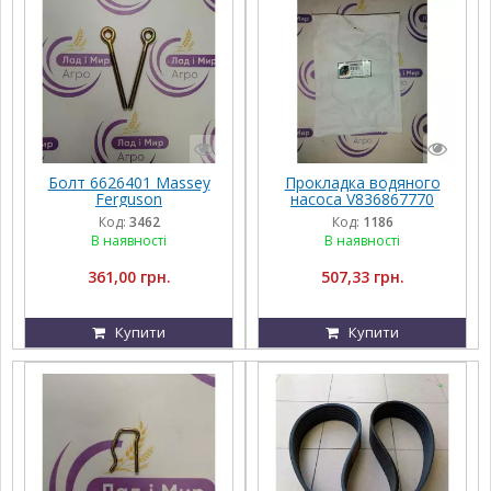
Болт 6626401 Massey
Прокладка водяного
Ferguson
насоса V836867770
AGCO PARTS Massey
Код:
3462
Код:
1186
Ferguson
В наявності
В наявності
361,00 грн.
507,33 грн.
Купити
Купити