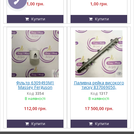
1,00 грн.
1,00 грн.
Купити
Купити
Фільтр 6309493M1
Паливна рейка високого
Massey Ferguson
тиску 837069050,
0445226043 Massey
Код:
3354
Код:
1317
Ferguson, Challenger
В наявності
В наявності
112,00 грн.
17 500,00 грн.
Купити
Купити