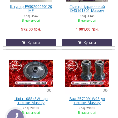
Штуцер F930200090120
Фільтр гідравлічний
MF
D45161301 Massey
Ferguson
Код:
3542
Код:
3345
В наявності
В наявності
972,00 грн.
1 001,00 грн.
Купити
Купити
Шкiв 108843W1 до
Вал 2570091W93 до
техніки Massey
техніки Massey
Ferguson, FENDT,
Ferguson, FENDT,
Код:
28998
Код:
29008
Challenger, Agco Parts
Challenger, Agco Parts
В наявності
В наявності