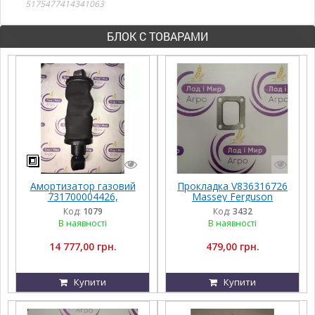
5175477414341063
БЛОК С ТОВАРАМИ
Амортизатор газовий
Прокладка V836316726
731700004426,
Massey Ferguson
G931502200120,
Код:
1079
Код:
3432
G931502200100, Massey
В наявності
В наявності
Ferguson
14 777,00 грн.
479,00 грн.
Купити
Купити