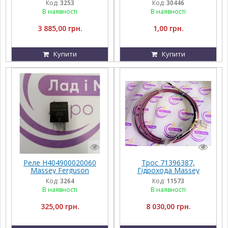
Код:
3253
Код:
30446
В наявності
В наявності
3 885,00 грн.
1,00 грн.
Купити
Купити
Реле H404900020060
Трос 71396387,
Massey Ferguson
Гідрохода Massey
Ferguson 9690
Код:
3264
Код:
11573
В наявності
В наявності
325,00 грн.
8 030,00 грн.