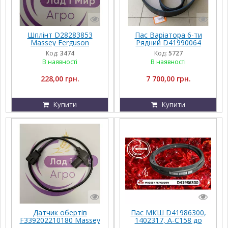
Шплінт D28283853
Пас Варіатора 6-ти
Massey Ferguson
Рядний D41990064
Massey Ferguson 6B
Код:
3474
Код:
5727
BP/H-3315
В наявності
В наявності
228,00 грн.
7 700,00 грн.
Купити
Купити
Датчик обертів
Пас МКШ D41986300,
F339202210180 Massey
1402317, A-C158 до
Ferguson
Massey Ferguson