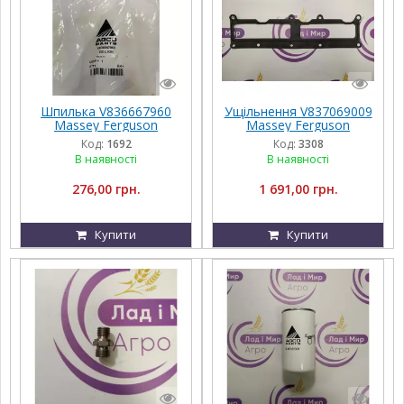
Шпилька V836667960
Ущільнення V837069009
Massey Ferguson
Massey Ferguson
Код:
1692
Код:
3308
В наявності
В наявності
276,00 грн.
1 691,00 грн.
Купити
Купити