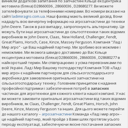
виникли додаткові запитання по запчастині Кільце ексцентрика
мотовила (бляха) D28660036 , 28660036 , D28680277. Ви можете
зателефонувати за телефонними номерами. Всі номери вказані на
сайті
ladimiragro.com.ua
. Наші фахівці мають великий досвід. Вони
нададуть всю вичерпну інформацію на агрозапчастини до техніки
John Deere. Також в разі випадку, запропонують альтернативу. Це
можуть бути інші агрозапчастини до сільгосптехніки таких відомих
виробників як John Deere, Claas, New Holland, Challenger, Fendt,
Great Plains, Horsch, Case, Kinze, Massey Ferguson. Компанія "Лад і
Мир агро" - це Ваш надійний партнер. Ми зробимо все можливе і
неможливе. Ми якомога швидко доставимо до Вас Кільце
ексцентрика мотовила (бляха) D28660036 , 28660036 , D28680277 в
найкоротший термін. Ми співпрацюємо з усіма перевізниками по
всій Україні. Лад і Мир Вашому господарству! Компанія ТОВ «Лад і
мир агро» є надійним партнером для
сільськогосподарського
виробника
для замовлення оригінальної запчастини на
сільськогосподарську техніку. Головним принципом є надання
професійної підтримки і забезпечення потреб в
запасних
частинах для агротехніки для кожного клієнта нашої компанії. У нас
ви можете замовити оригінальні агрозапчастини від таких відомих
виробників, як Claas, Challenger, Fendt, Great Plains, Horsch, John
Deere, Kinze, Massey Ferguson та інших. Для цього можете перейти
до нашого каталогу –
агрозапчастини
Команда «Лад і мир агро» -
це надійний партнер, який пройде з Вами шлях протягом усього
періоду експлуатації, забеспечуючи якісне постачання запасних