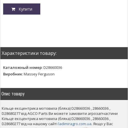
Купити
Характеристики товару:
Каталожный номер
:
D28660036
Виробник
:
Massey Ferguson
Опис товару
Кільце ексцентрика мотовила (бляха) D28660036 , 28660036 ,
D28680277 від AGCO Parts Ви можете замовити агрозапчастини
Кільце ексцентрика мотовила (бляха) D28660036 , 28660036 ,
D28680277 від на нашому сайті
ladimiragro.com.ua
. Якщо у Вас