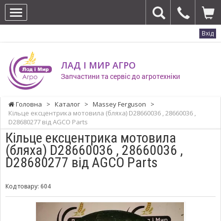
Вхід
ЛАД І МИР АГРО
Запчастини та сервіс до агротехніки
Головна
>
Каталог
>
Massey Ferguson
>
Кільце ексцентрика мотовила (бляха) D28660036 , 28660036 ,
D28680277 від AGCO Parts
Кільце ексцентрика мотовила
(бляха) D28660036 , 28660036 ,
D28680277 від AGCO Parts
Код товару:
604