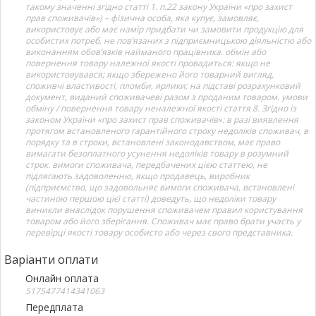
такому значенні згідно статті 1. п.22 закону України «про захист
прав споживачів») – фізична особа, яка купує, замовляє,
використовує або має намір придбати чи замовити продукцію для
особистих потреб, не пов’язаних з підприємницькою діяльністю або
виконанням обов’язків найманого працівника. обмін або
повернення товару належної якості провадиться: якщо не
використовувався; якщо збережено його товарний вигляд,
споживчі властивості, пломби, ярлики; на підставі розрахунковий
документ, виданий споживачеві разом з проданим товаром. умови
обміну / повернення товару неналежної якості стаття 8. Згідно із
законом України «про захист прав споживачів»: в разі виявлення
протягом встановленого гарантійного строку недоліків споживач, в
порядку та в строки, встановлені законодавством, має право
вимагати безоплатного усунення недоліків товару в розумний
строк. вимоги споживача, передбачених цією статтею, не
підлягають задоволенню, якщо продавець, виробник
(підприємство, що задовольняє вимоги споживача, встановлені
частиною першою цієї статті) доведуть, що недоліки товару
виникли внаслідок порушення споживачем правил користування
товаром або його зберігання. Споживач має право брати участь у
перевірці якості товару особисто або через свого представника.
Варіанти оплати
Онлайн оплата
5175477414341063
Передплата