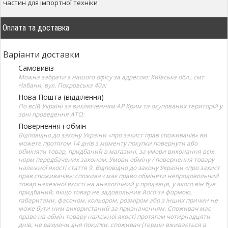
частин для імпортної техніки
Оплата та доставка
Варіанти доставки
Самовивіз
Можна забрати з нашого офісу за адресою: Київська обл., смт.
Чабани, вул. Покровська 40а;
Нова Пошта (відділення)
По всій Україні за виключенням АР Крим та окупованих територій у
зоні проведення АТО;
Повернення і обмін
Відповідно до закону України «про захист прав споживачів» ви
можете протягом 14 днів з моменту покупки повернути або
обміняти товар, придбаний в магазині, за умови виконання всіх
норм передбачених законом. Умови обміну / повернення товару
належної якості стаття 9. Відповідно до закону України «про захист
прав споживачів»: споживач має право обміняти непродовольчий
товар належної якості на аналогічний у продавця, у якого він був
придбаний, якщо товар не задовольнив його за формою,
габаритами, фасоном, кольором, розміром або з інших причин не
може бути ним використаний за призначенням. Споживач має
право на обмін товару належної якості протягом чотирнадцяти
днів, не рахуючи дня покупки. споживач (термін вживається в